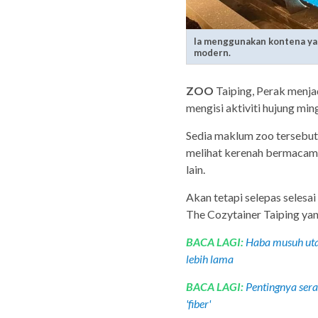
Ia menggunakan kontena yan
modern.
ZOO
Taiping, Perak menjad
mengisi aktiviti hujung min
Sedia maklum zoo tersebut 
melihat kerenah bermacam-m
lain.
Akan tetapi selepas selesa
The Cozytainer Taiping yang
BACA LAGI:
Haba musuh utam
lebih lama
BACA LAGI:
Pentingnya serat
'fiber'