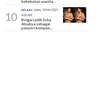
kehebatan wanita...
RELAKS
Sabtu, 10 Mei 2025
10
4:00 AM
Bvlgari pilih Scha
Alyahya sebagai
penyeri kempen...