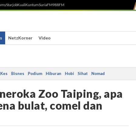
h
myStarjob
Kuali
Kuntum
SuriaFM
988FM
s
NetzKorner
Video
Kes
Bisnes
Podium
Hiburan
Hobi
Sihat
Nomad
neroka Zoo Taiping, apa
na bulat, comel dan