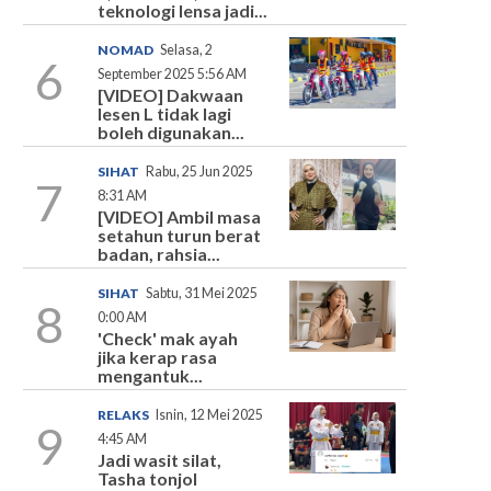
teknologi lensa jadi...
NOMAD
Selasa, 2
6
September 2025 5:56 AM
[VIDEO] Dakwaan
lesen L tidak lagi
boleh digunakan...
SIHAT
Rabu, 25 Jun 2025
7
8:31 AM
[VIDEO] Ambil masa
setahun turun berat
badan, rahsia...
SIHAT
Sabtu, 31 Mei 2025
8
0:00 AM
'Check' mak ayah
jika kerap rasa
mengantuk...
RELAKS
Isnin, 12 Mei 2025
9
4:45 AM
Jadi wasit silat,
Tasha tonjol