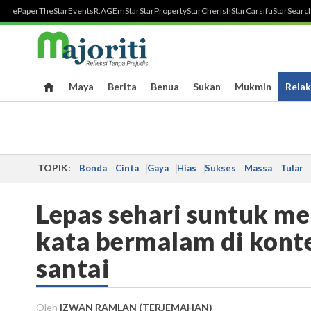
ePaper
TheStar
Events
R.AGE
mStar
StarProperty
StarCherish
StarCarsifu
StarSearc
Maya
Berita
Benua
Sukan
Mukmin
Relak
TOPIK:
Bonda
Cinta
Gaya
Hias
Sukses
Massa
Tular
Lepas sehari suntuk me
kata bermalam di konte
santai
Oleh
IZWAN RAMLAN (TERJEMAHAN)