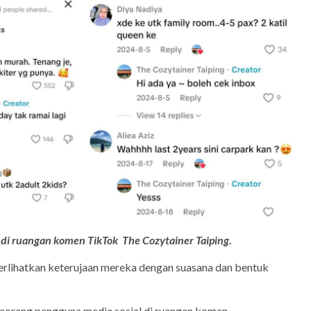
 di ruangan komen TikTok The Cozytainer Taiping.
rlihatkan keterujaan mereka dengan suasana dan bentuk
 seorang pengguna media sosial di ruangan komen.