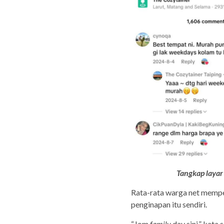
Tangkap layar
Rata-rata warga net mempe
penginapan itu sendiri.
“Jom
family
day sini,” kata