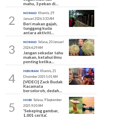
mahu, 3 pekan di...
NOMAD
Khamis, 29
2
Januari 2026 3:33 AM
Beri makan gajah,
tunggang kuda
antara aktiviti...
NOMAD
Selasa, 20 Januari
3
2026 6:29 AM
Jangan sekadar tahu
makan, ketahui ilmu
penting ketika...
HIBURAN
Khamis, 25
4
Disember 2025 5:01 AM
[VIDEO] Zack Budak
Kacamata
berseloroh, dedah...
HOBI
Selasa, 9 September
5
2025 9:20 AM
‘Sekeping gambar,
1,001 cerita’,