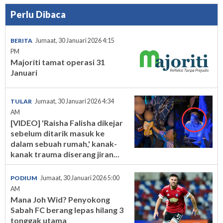
Perlu Dibaca
BERITA
Jumaat, 30 Januari 2026 4:15
PM
Majoriti tamat operasi 31
Januari
TULAR
Jumaat, 30 Januari 2026 4:34
AM
[VIDEO] 'Raisha Falisha dikejar
sebelum ditarik masuk ke
dalam sebuah rumah,' kanak-
kanak trauma diserang jiran...
PODIUM
Jumaat, 30 Januari 2026 5:00
AM
Mana Joh Wid? Penyokong
Sabah FC berang lepas hilang 3
tonggak utama