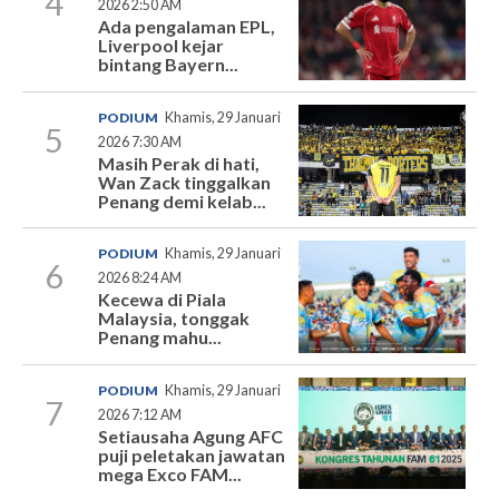
4
2026 2:50 AM
Ada pengalaman EPL,
Liverpool kejar
bintang Bayern...
PODIUM
Khamis, 29 Januari
5
2026 7:30 AM
Masih Perak di hati,
Wan Zack tinggalkan
Penang demi kelab...
PODIUM
Khamis, 29 Januari
6
2026 8:24 AM
Kecewa di Piala
Malaysia, tonggak
Penang mahu...
PODIUM
Khamis, 29 Januari
7
2026 7:12 AM
Setiausaha Agung AFC
puji peletakan jawatan
mega Exco FAM...