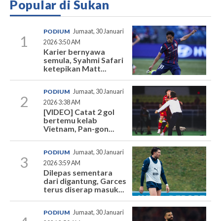
Popular di Sukan
PODIUM
Jumaat, 30 Januari
1
2026 3:50 AM
Karier bernyawa
semula, Syahmi Safari
ketepikan Matt...
PODIUM
Jumaat, 30 Januari
2
2026 3:38 AM
[VIDEO] Catat 2 gol
bertemu kelab
Vietnam, Pan-gon...
PODIUM
Jumaat, 30 Januari
3
2026 3:59 AM
Dilepas sementara
dari digantung, Garces
terus diserap masuk...
PODIUM
Jumaat, 30 Januari