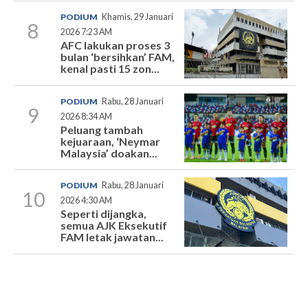
PODIUM
Khamis, 29 Januari
8
2026 7:23 AM
AFC lakukan proses 3
bulan ‘bersihkan’ FAM,
kenal pasti 15 zon...
PODIUM
Rabu, 28 Januari
9
2026 8:34 AM
Peluang tambah
kejuaraan, ‘Neymar
Malaysia’ doakan...
PODIUM
Rabu, 28 Januari
10
2026 4:30 AM
Seperti dijangka,
semua AJK Eksekutif
FAM letak jawatan...