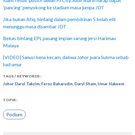
Idam ‘result’ positif lawan PJ City, Aidil Sharin harap dapat
'pancing' penyokong ke stadium masa jumpa JDT
Jika bukan Atiq, bintang dalam pembikinan 5 kelab elit
menunggu masa disambar JDT
Bekas bintang EPL pasang impian sarung jersi Harimau
Malaya
[VIDEO] Sanusi kena kecam, dakwa Johor juara Sukma sebab
had umur
TAGS / KEYWORDS :
,
,
,
Johor Darul Takzim
Feroz Baharudin
Daryl Sham
Umar Hakeem
TOPIK:
Podium