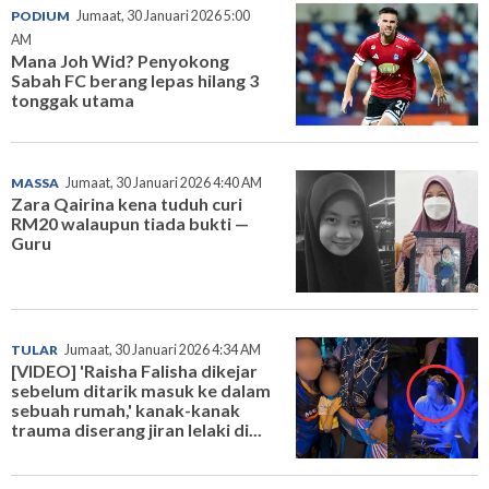
PODIUM
Jumaat, 30 Januari 2026 5:00
AM
Mana Joh Wid? Penyokong
Sabah FC berang lepas hilang 3
tonggak utama
MASSA
Jumaat, 30 Januari 2026 4:40 AM
Zara Qairina kena tuduh curi
RM20 walaupun tiada bukti —
Guru
TULAR
Jumaat, 30 Januari 2026 4:34 AM
[VIDEO] 'Raisha Falisha dikejar
sebelum ditarik masuk ke dalam
sebuah rumah,' kanak-kanak
trauma diserang jiran lelaki di...