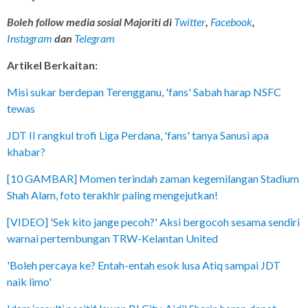
Boleh follow media sosial Majoriti di
Twitter
,
Facebook
,
Instagram
dan
Telegram
Artikel Berkaitan:
Misi sukar berdepan Terengganu, 'fans' Sabah harap NSFC
tewas
JDT II rangkul trofi Liga Perdana, 'fans' tanya Sanusi apa
khabar?
[10 GAMBAR] Momen terindah zaman kegemilangan Stadium
Shah Alam, foto terakhir paling mengejutkan!
[VIDEO] 'Sek kito jange pecoh?' Aksi bergocoh sesama sendiri
warnai pertembungan TRW-Kelantan United
'Boleh percaya ke? Entah-entah esok lusa Atiq sampai JDT
naik limo'