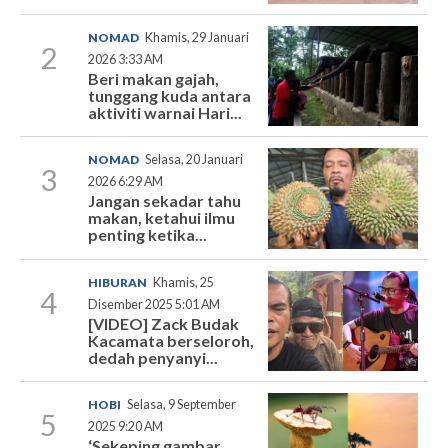
NOMAD
Khamis, 29 Januari
2
2026 3:33 AM
Beri makan gajah,
tunggang kuda antara
aktiviti warnai Hari...
NOMAD
Selasa, 20 Januari
3
2026 6:29 AM
Jangan sekadar tahu
makan, ketahui ilmu
penting ketika...
HIBURAN
Khamis, 25
4
Disember 2025 5:01 AM
[VIDEO] Zack Budak
Kacamata berseloroh,
dedah penyanyi...
HOBI
Selasa, 9 September
5
2025 9:20 AM
‘Sekeping gambar,