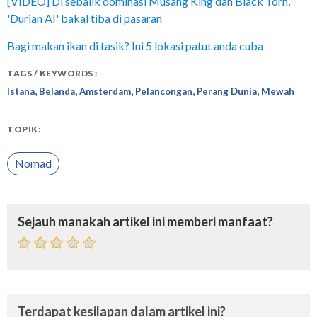
[VIDEO] Di sebalik dominasi Musang King dan Black Torn,
'Durian AI' bakal tiba di pasaran
Bagi makan ikan di tasik? Ini 5 lokasi patut anda cuba
TAGS / KEYWORDS :
,
,
,
,
,
Istana
Belanda
Amsterdam
Pelancongan
Perang Dunia
Mewah
TOPIK:
Nomad
Sejauh manakah artikel ini memberi manfaat?
Terdapat kesilapan dalam artikel ini?