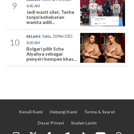
9
4:45 AM
Jadi wasit silat, Tasha
tonjol kehebatan
wanita adili...
RELAKS
Sabtu, 10 Mei 2025
10
4:00 AM
Bvlgari pilih Scha
Alyahya sebagai
penyeri kempen khas...
Kenali Kami
Hubungi Kami
Terma & Syarat
Dasar Privasi
Soalan Lazim