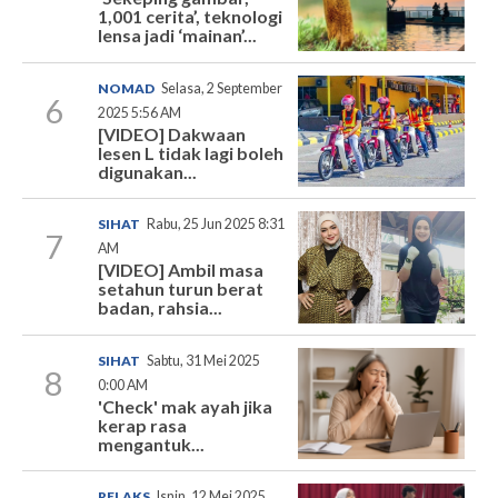
1,001 cerita’, teknologi
lensa jadi ‘mainan’...
NOMAD
Selasa, 2 September
6
2025 5:56 AM
[VIDEO] Dakwaan
lesen L tidak lagi boleh
digunakan...
SIHAT
Rabu, 25 Jun 2025 8:31
7
AM
[VIDEO] Ambil masa
setahun turun berat
badan, rahsia...
SIHAT
Sabtu, 31 Mei 2025
8
0:00 AM
'Check' mak ayah jika
kerap rasa
mengantuk...
RELAKS
Isnin, 12 Mei 2025