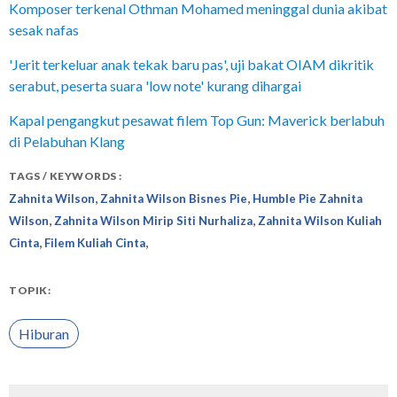
Komposer terkenal Othman Mohamed meninggal dunia akibat
sesak nafas
'Jerit terkeluar anak tekak baru pas', uji bakat OIAM dikritik
serabut, peserta suara 'low note' kurang dihargai
Kapal pengangkut pesawat filem Top Gun: Maverick berlabuh
di Pelabuhan Klang
TAGS / KEYWORDS :
,
,
Zahnita Wilson
Zahnita Wilson Bisnes Pie
Humble Pie Zahnita
,
,
Wilson
Zahnita Wilson Mirip Siti Nurhaliza
Zahnita Wilson Kuliah
,
,
Cinta
Filem Kuliah Cinta
TOPIK:
Hiburan