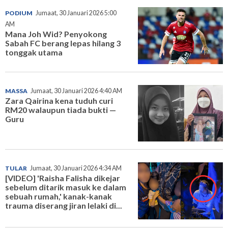
PODIUM
Jumaat, 30 Januari 2026 5:00
AM
Mana Joh Wid? Penyokong
Sabah FC berang lepas hilang 3
tonggak utama
MASSA
Jumaat, 30 Januari 2026 4:40 AM
Zara Qairina kena tuduh curi
RM20 walaupun tiada bukti —
Guru
TULAR
Jumaat, 30 Januari 2026 4:34 AM
[VIDEO] 'Raisha Falisha dikejar
sebelum ditarik masuk ke dalam
sebuah rumah,' kanak-kanak
trauma diserang jiran lelaki di...