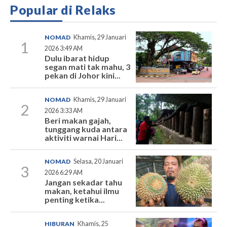
Popular di Relaks
NOMAD
Khamis, 29 Januari
1
2026 3:49 AM
Dulu ibarat hidup
segan mati tak mahu, 3
pekan di Johor kini...
NOMAD
Khamis, 29 Januari
2
2026 3:33 AM
Beri makan gajah,
tunggang kuda antara
aktiviti warnai Hari...
NOMAD
Selasa, 20 Januari
3
2026 6:29 AM
Jangan sekadar tahu
makan, ketahui ilmu
penting ketika...
HIBURAN
Khamis, 25