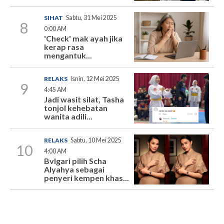
SIHAT
Sabtu, 31 Mei 2025
8
0:00 AM
'Check' mak ayah jika
kerap rasa
mengantuk...
RELAKS
Isnin, 12 Mei 2025
9
4:45 AM
Jadi wasit silat, Tasha
tonjol kehebatan
wanita adili...
RELAKS
Sabtu, 10 Mei 2025
10
4:00 AM
Bvlgari pilih Scha
Alyahya sebagai
penyeri kempen khas...