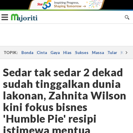
Toggle navigation
TOPIK:
Bonda
Cinta
Gaya
Hias
Sukses
Massa
Tular
Kes
Sedar tak sedar 2 dekad
sudah tinggalkan dunia
lakonan, Zahnita Wilson
kini fokus bisnes
'Humble Pie' resipi
istimewa mentua