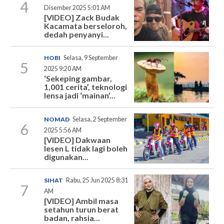
4
Disember 2025 5:01 AM
[VIDEO] Zack Budak
Kacamata berseloroh,
dedah penyanyi...
HOBI
Selasa, 9 September
5
2025 9:20 AM
‘Sekeping gambar,
1,001 cerita’, teknologi
lensa jadi ‘mainan’...
NOMAD
Selasa, 2 September
6
2025 5:56 AM
[VIDEO] Dakwaan
lesen L tidak lagi boleh
digunakan...
SIHAT
Rabu, 25 Jun 2025 8:31
7
AM
[VIDEO] Ambil masa
setahun turun berat
badan, rahsia...