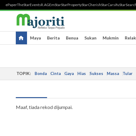
ePaper
TheStar
Events
R.AGE
mStar
StarProperty
StarCherish
StarCarsifu
StarSearc
Maya
Berita
Benua
Sukan
Mukmin
Relak
TOPIK:
Bonda
Cinta
Gaya
Hias
Sukses
Massa
Tular
Maaf, tiada rekod dijumpai.