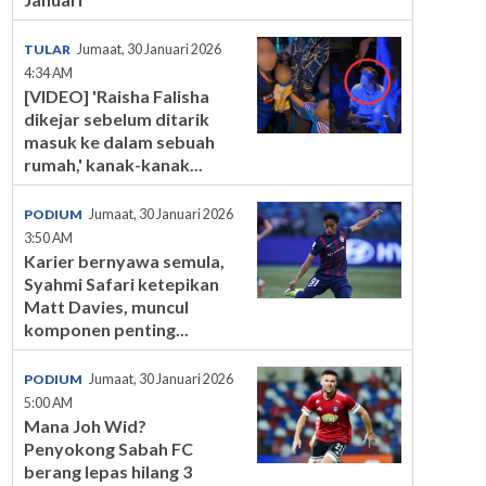
TULAR
Jumaat, 30 Januari 2026
4:34 AM
[VIDEO] 'Raisha Falisha
dikejar sebelum ditarik
masuk ke dalam sebuah
rumah,' kanak-kanak...
PODIUM
Jumaat, 30 Januari 2026
3:50 AM
Karier bernyawa semula,
Syahmi Safari ketepikan
Matt Davies, muncul
komponen penting...
PODIUM
Jumaat, 30 Januari 2026
5:00 AM
Mana Joh Wid?
Penyokong Sabah FC
berang lepas hilang 3