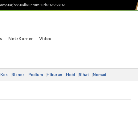
h
myStarjob
Kuali
Kuntum
SuriaFM
988FM
s
NetzKorner
Video
Kes
Bisnes
Podium
Hiburan
Hobi
Sihat
Nomad