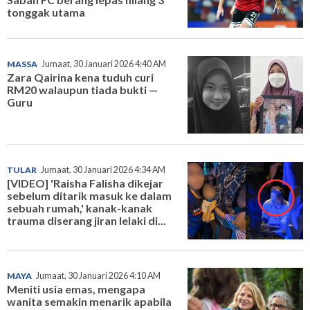
tonggak utama
MASSA
Jumaat, 30 Januari 2026 4:40 AM
Zara Qairina kena tuduh curi
RM20 walaupun tiada bukti —
Guru
TULAR
Jumaat, 30 Januari 2026 4:34 AM
[VIDEO] 'Raisha Falisha dikejar
sebelum ditarik masuk ke dalam
sebuah rumah,' kanak-kanak
trauma diserang jiran lelaki di...
MAYA
Jumaat, 30 Januari 2026 4:10 AM
Meniti usia emas, mengapa
wanita semakin menarik apabila