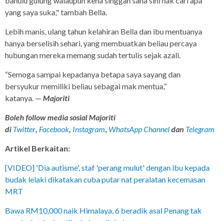
bahulu gulung walaupun kena singgah sana sini nak cari apa
yang saya suka," tambah Bella.
Lebih manis, ulang tahun kelahiran Bella dan ibu mentuanya
hanya berselisih sehari, yang membuatkan beliau percaya
hubungan mereka memang sudah tertulis sejak azali.
“Semoga sampai kepadanya betapa saya sayang dan
bersyukur memiliki beliau sebagai mak mentua,”
katanya. —
Majoriti
Boleh follow media sosial Majoriti
di
Twitter
,
Facebook
,
Instagram
,
WhatsApp Channel
dan
Telegram
Artikel Berkaitan:
[VIDEO] 'Dia autisme', staf 'perang mulut' dengan ibu kepada
budak lelaki dikatakan cuba putar nat peralatan kecemasan
MRT
Bawa RM10,000 naik Himalaya, 6 beradik asal Penang tak