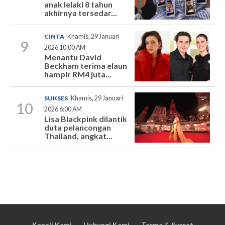
anak lelaki 8 tahun
akhirnya tersedar...
CINTA
Khamis, 29 Januari
9
2026 10:00 AM
Menantu David
Beckham terima elaun
hampir RM4 juta...
SUKSES
Khamis, 29 Januari
10
2026 6:00 AM
Lisa Blackpink dilantik
duta pelancongan
Thailand, angkat...
Kenali Kami
Hubungi Kami
Terma & Syarat