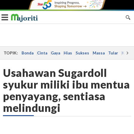
Toggle navigation
TOPIK:
Bonda
Cinta
Gaya
Hias
Sukses
Massa
Tular
Kes
Usahawan Sugardoll
syukur miliki ibu mentua
penyayang, sentiasa
melindungi