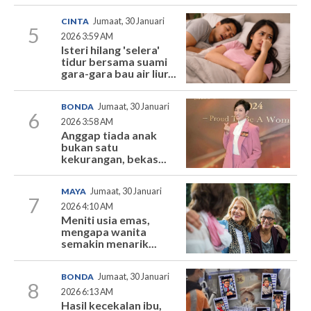
CINTA
Jumaat, 30 Januari
5
2026 3:59 AM
Isteri hilang 'selera'
tidur bersama suami
gara-gara bau air liur...
BONDA
Jumaat, 30 Januari
6
2026 3:58 AM
Anggap tiada anak
bukan satu
kekurangan, bekas...
MAYA
Jumaat, 30 Januari
7
2026 4:10 AM
Meniti usia emas,
mengapa wanita
semakin menarik...
BONDA
Jumaat, 30 Januari
8
2026 6:13 AM
Hasil kecekalan ibu,