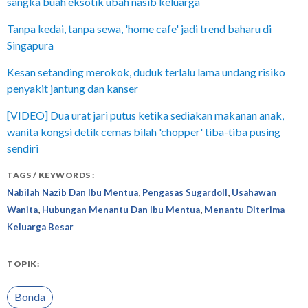
sangka buah eksotik ubah nasib keluarga
Tanpa kedai, tanpa sewa, 'home cafe' jadi trend baharu di
Singapura
Kesan setanding merokok, duduk terlalu lama undang risiko
penyakit jantung dan kanser
[VIDEO] Dua urat jari putus ketika sediakan makanan anak,
wanita kongsi detik cemas bilah 'chopper' tiba-tiba pusing
sendiri
TAGS / KEYWORDS :
,
,
Nabilah Nazib Dan Ibu Mentua
Pengasas Sugardoll
Usahawan
,
,
Wanita
Hubungan Menantu Dan Ibu Mentua
Menantu Diterima
Keluarga Besar
TOPIK:
Bonda