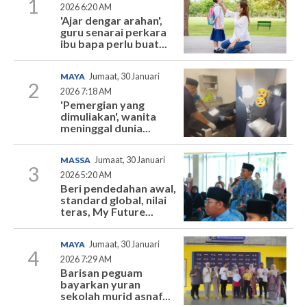
1
2026 6:20 AM
'Ajar dengar arahan',
guru senarai perkara
ibu bapa perlu buat...
MAYA
Jumaat, 30 Januari
2
2026 7:18 AM
'Pemergian yang
dimuliakan', wanita
meninggal dunia...
MASSA
Jumaat, 30 Januari
3
2026 5:20 AM
Beri pendedahan awal,
standard global, nilai
teras, My Future...
MAYA
Jumaat, 30 Januari
4
2026 7:29 AM
Barisan peguam
bayarkan yuran
sekolah murid asnaf...