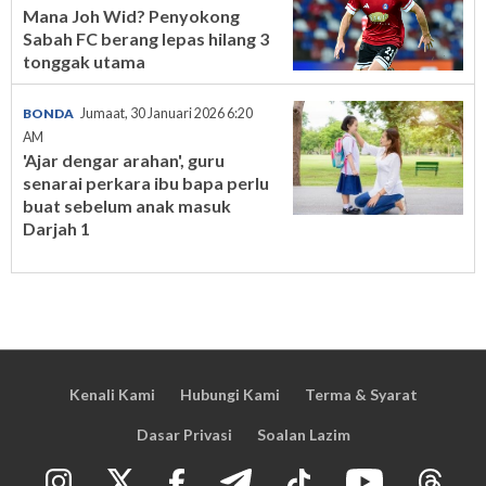
Mana Joh Wid? Penyokong
Sabah FC berang lepas hilang 3
tonggak utama
BONDA
Jumaat, 30 Januari 2026 6:20
AM
'Ajar dengar arahan', guru
senarai perkara ibu bapa perlu
buat sebelum anak masuk
Darjah 1
Kenali Kami
Hubungi Kami
Terma & Syarat
Dasar Privasi
Soalan Lazim