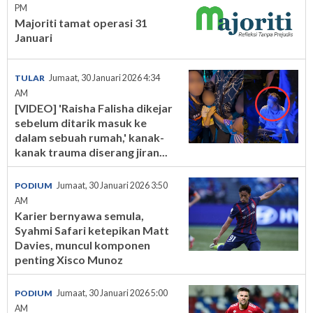
PM
Majoriti tamat operasi 31
Januari
TULAR
Jumaat, 30 Januari 2026 4:34
AM
[VIDEO] 'Raisha Falisha dikejar
sebelum ditarik masuk ke
dalam sebuah rumah,' kanak-
kanak trauma diserang jiran...
PODIUM
Jumaat, 30 Januari 2026 3:50
AM
Karier bernyawa semula,
Syahmi Safari ketepikan Matt
Davies, muncul komponen
penting Xisco Munoz
PODIUM
Jumaat, 30 Januari 2026 5:00
AM