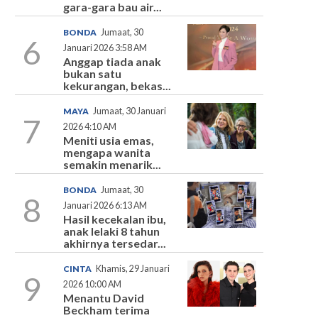
gara-gara bau air...
BONDA
Jumaat, 30
6
Januari 2026 3:58 AM
Anggap tiada anak
bukan satu
kekurangan, bekas...
MAYA
Jumaat, 30 Januari
7
2026 4:10 AM
Meniti usia emas,
mengapa wanita
semakin menarik...
BONDA
Jumaat, 30
8
Januari 2026 6:13 AM
Hasil kecekalan ibu,
anak lelaki 8 tahun
akhirnya tersedar...
CINTA
Khamis, 29 Januari
9
2026 10:00 AM
Menantu David
Beckham terima