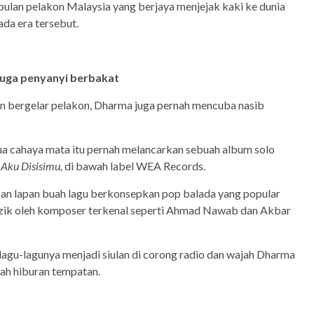
ulan pelakon Malaysia yang berjaya menjejak kaki ke dunia
da era tersebut.
juga penyanyi berbakat
in bergelar pelakon, Dharma juga pernah mencuba nasib
a cahaya mata itu pernah melancarkan sebuah album solo
Aku Disisimu,
di bawah label WEA Records.
n lapan buah lagu berkonsepkan pop balada yang popular
 muzik oleh komposer terkenal seperti Ahmad Nawab dan Akbar
, lagu-lagunya menjadi siulan di corong radio dan wajah Dharma
lah hiburan tempatan.