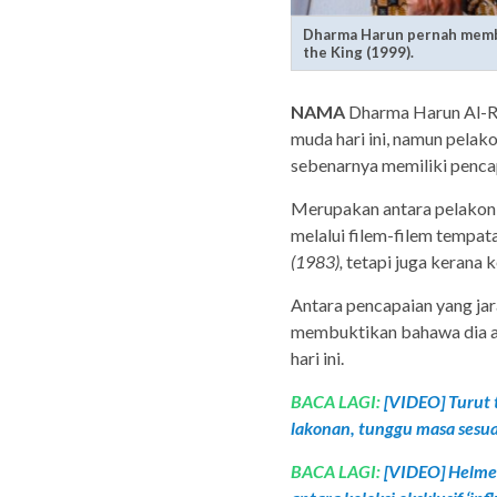
Dharma Harun pernah membin
the King (1999).
NAMA
Dharma Harun Al-Ra
muda hari ini, namun pelako
sebenarnya memiliki pencap
Merupakan antara pelakon 
melalui filem-filem tempat
(1983),
tetapi juga kerana 
Antara pencapaian yang jar
membuktikan bahawa dia ant
hari ini.
BACA LAGI:
[VIDEO] Turut t
lakonan, tunggu masa sesu
BACA LAGI:
[VIDEO] Helmet 