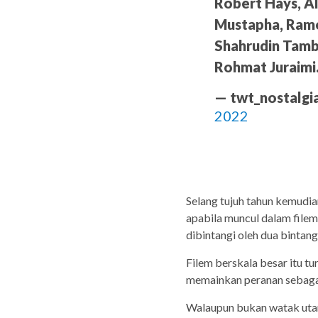
Robert Hays, Al
Mustapha, Ram
Shahrudin Tamby
Rohmat Juraimi
— twt_nostalgi
2022
Selang tujuh tahun kemudian
apabila muncul dalam file
dibintangi oleh dua bintan
Filem berskala besar itu 
memainkan peranan sebaga
Walaupun bukan watak utam