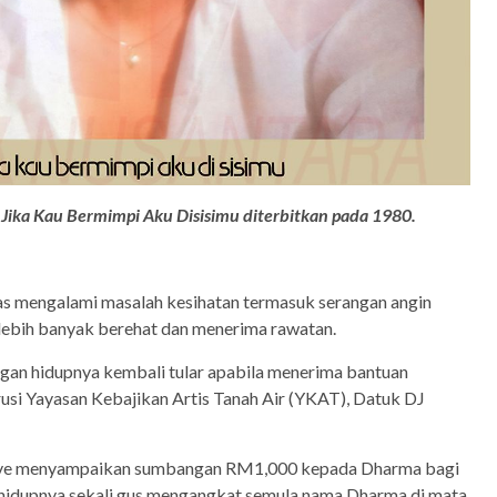
 Jika Kau Bermimpi Aku Disisimu diterbitkan pada 1980.
lepas mengalami masalah kesihatan termasuk serangan angin
ebih banyak berehat dan menerima rawatan.
angan hidupnya kembali tular apabila menerima bantuan
usi Yayasan Kebajikan Artis Tanah Air (YKAT), Datuk DJ
Dave menyampaikan sumbangan RM1,000 kepada Dharma bagi
hidupnya sekali gus mengangkat semula nama Dharma di mata