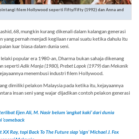
tangi filem Hollywood seperti Fifty/Fifty (1992) dan Anna and
shid, 68, mungkin kurang dikenali dalam kalangan generasi
n yang pernah menjadi kegilaan ramai suatu ketika dahulu itu
aian luar biasa dalam dunia seni.
lelaki popular era 1980-an, Dharma bukan sahaja dikenang
an seperti
Adik Manja (1980), Prebet Lapok (1979)
dan
Mekanik
kejayaannya menembusi industri filem Hollywood.
ang dimiliki pelakon Malaysia pada ketika itu, kejayaannya
ara insan seni yang wajar dijadikan contoh pelakon generasi
erlibat Ejen Ali, M. Nasir belum ‘angkat kaki’ dari dunia
ai ‘comeback
XX Ray, topi Back To The Future siap ‘sign’ Michael J. Fox