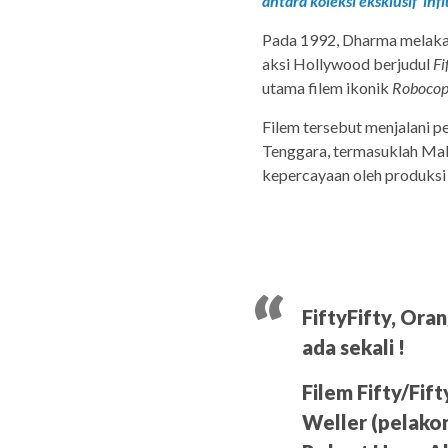
antara koleksi eksklusif ‘in
Pada 1992, Dharma melakar 
aksi Hollywood berjudul
Fi
utama filem ikonik
Robocop
Filem tersebut menjalani p
Tenggara, termasuklah Mal
kepercayaan oleh produksi
FiftyFifty, Or
ada sekali !
Filem Fifty/Fif
Weller (pelakon