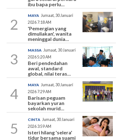
ibu bapa perlu...
MAYA
Jumaat, 30 Januari
2
2026 7:18 AM
'Pemergian yang
dimuliakan', wanita
meninggal dunia...
MASSA
Jumaat, 30 Januari
3
2026 5:20 AM
Beri pendedahan
awal, standard
global, nilai teras...
MAYA
Jumaat, 30 Januari
4
2026 7:29 AM
Barisan peguam
bayarkan yuran
sekolah murid...
CINTA
Jumaat, 30 Januari
5
2026 3:59 AM
Isteri hilang 'selera'
tidur bersama suami