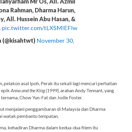
lahyarham Mr Os, All. Azmil
ona Rahman, Dharma Harun,
, All. Hussein Abu Hasan, &
.
pic.twitter.com/tLXSMIEFIw
a (@kisahtwt)
November 30,
, pelakon asal Ipoh, Perak itu sekali lagi mencuri perhatian
m epik
Anna and the King (1999),
arahan Andy Tennant, yang
g ternama, Chow Yun-Fat dan Jodie Foster.
turut menjalani penggambaran di Malaysia dan Dharma
i watak pembantu tempatan.
a, kehadiran Dharma dalam kedua-dua filem itu