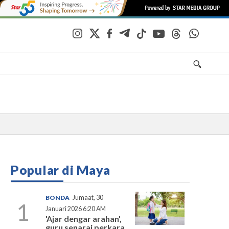
Popular di Maya
BONDA
Jumaat, 30
1
Januari 2026 6:20 AM
'Ajar dengar arahan',
guru senarai perkara