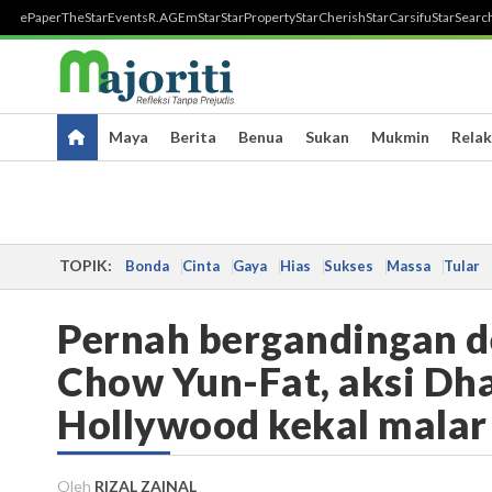
ePaper
TheStar
Events
R.AGE
mStar
StarProperty
StarCherish
StarCarsifu
StarSearc
Maya
Berita
Benua
Sukan
Mukmin
Relak
TOPIK:
Bonda
Cinta
Gaya
Hias
Sukses
Massa
Tular
Pernah bergandingan d
Chow Yun-Fat, aksi Dh
Hollywood kekal malar
Oleh
RIZAL ZAINAL