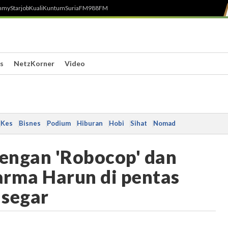
h
myStarjob
Kuali
Kuntum
SuriaFM
988FM
s
NetzKorner
Video
Kes
Bisnes
Podium
Hiburan
Hobi
Sihat
Nomad
engan 'Robocop' dan
arma Harun di pentas
 segar