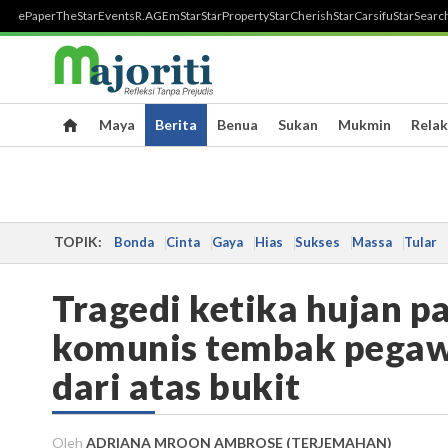
ePaper
TheStar
Events
R.AGE
mStar
StarProperty
StarCherish
StarCarsifu
StarSearc
Maya
Berita
Benua
Sukan
Mukmin
Relak
TOPIK:
Bonda
Cinta
Gaya
Hias
Sukses
Massa
Tular
Tragedi ketika hujan p
komunis tembak pegawa
dari atas bukit
Oleh
ADRIANA MROON AMBROSE (TERJEMAHAN)