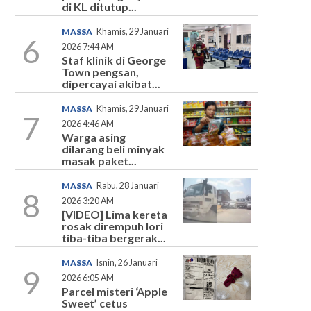
di KL ditutup...
MASSA
Khamis, 29 Januari
6
2026 7:44 AM
Staf klinik di George
Town pengsan,
dipercayai akibat...
MASSA
Khamis, 29 Januari
7
2026 4:46 AM
Warga asing
dilarang beli minyak
masak paket...
MASSA
Rabu, 28 Januari
8
2026 3:20 AM
[VIDEO] Lima kereta
rosak dirempuh lori
tiba-tiba bergerak...
MASSA
Isnin, 26 Januari
9
2026 6:05 AM
Parcel misteri ‘Apple
Sweet’ cetus