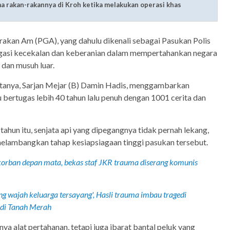
a rakan-rakannya di Kroh ketika melakukan operasi khas
akan Am (PGA), yang dahulu dikenali sebagai Pasukan Polis
asi kecekalan dan keberanian dalam mempertahankan negara
dan musuh luar.
tanya, Sarjan Mejar (B) Damin Hadis, menggambarkan
bertugas lebih 40 tahun lalu penuh dengan 1001 cerita dan
tahun itu, senjata api yang dipegangnya tidak pernah lekang,
melambangkan tahap kesiapsiagaan tinggi pasukan tersebut.
korban depan mata, bekas staf JKR trauma diserang komunis
g wajah keluarga tersayang', Hasli trauma imbau tragedi
di Tanah Merah
ya alat pertahanan, tetapi juga ibarat bantal peluk yang