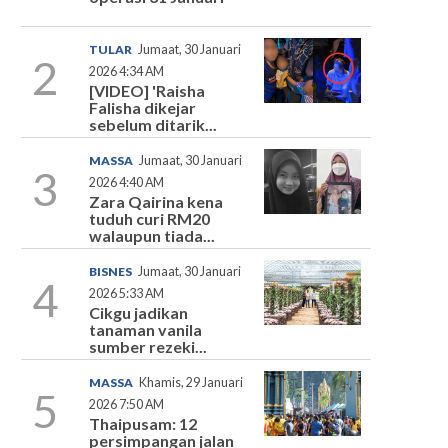
TULAR
Jumaat, 30 Januari
2
2026 4:34 AM
[VIDEO] 'Raisha
Falisha dikejar
sebelum ditarik...
MASSA
Jumaat, 30 Januari
3
2026 4:40 AM
Zara Qairina kena
tuduh curi RM20
walaupun tiada...
BISNES
Jumaat, 30 Januari
4
2026 5:33 AM
Cikgu jadikan
tanaman vanila
sumber rezeki...
MASSA
Khamis, 29 Januari
5
2026 7:50 AM
Thaipusam: 12
persimpangan jalan