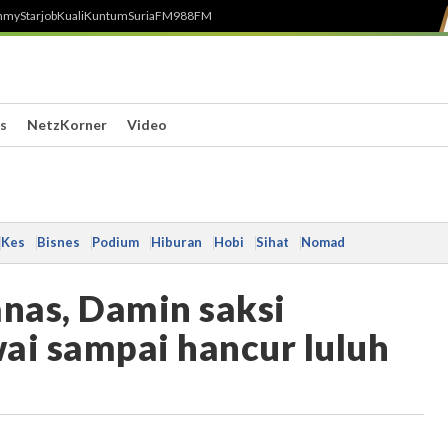
h
myStarjob
Kuali
Kuntum
SuriaFM
988FM
s
NetzKorner
Video
Kes
Bisnes
Podium
Hiburan
Hobi
Sihat
Nomad
anas, Damin saksi
i sampai hancur luluh