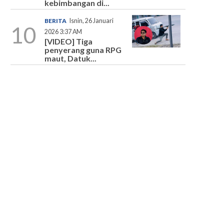
kebimbangan di...
BERITA
Isnin, 26 Januari
10
2026 3:37 AM
[VIDEO] Tiga
penyerang guna RPG
maut, Datuk...