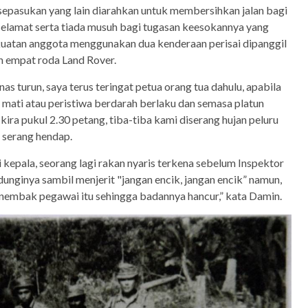
n sepasukan yang lain diarahkan untuk membersihkan jalan bagi
selamat serta tiada musuh bagi tugasan keesokannya yang
uatan anggota menggunakan dua kenderaan perisai dipanggil
an empat roda Land Rover.
as turun, saya terus teringat petua orang tua dahulu, apabila
 mati atau peristiwa berdarah berlaku dan semasa platun
kira pukul 2.30 petang, tiba-tiba kami diserang hujan peluru
 serang hendap.
 kepala, seorang lagi rakan nyaris terkena sebelum Inspektor
unginya sambil menjerit "jangan encik, jangan encik” namun,
enembak pegawai itu sehingga badannya hancur,” kata Damin.