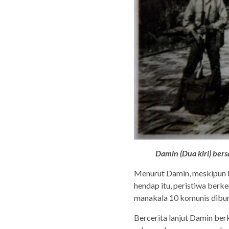
Damin (Dua kiri) ber
Menurut Damin, meskipun b
hendap itu, peristiwa ber
manakala 10 komunis dibun
Bercerita lanjut Damin berk