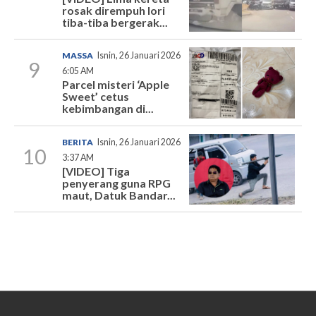
rosak dirempuh lori
tiba-tiba bergerak...
MASSA
Isnin, 26 Januari 2026
9
6:05 AM
Parcel misteri ‘Apple
Sweet’ cetus
kebimbangan di...
BERITA
Isnin, 26 Januari 2026
10
3:37 AM
[VIDEO] Tiga
penyerang guna RPG
maut, Datuk Bandar...