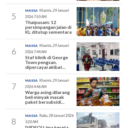
MASSA
Khamis, 29 Januari
5
2026 7:50 AM
Thaipusam: 12
persimpangan jalan di
KL ditutup sementara
MASSA
Khamis, 29 Januari
6
2026 7:44 AM
Staf klinik di George
Town pengsan,
dipercayai akibat...
MASSA
Khamis, 29 Januari
7
2026 4:46 AM
Warga asing dilarang
beli minyak masak
paket bersubsidi...
MASSA
Rabu, 28 Januari 2026
8
3:20 AM
[VIDEO] Lima kereta