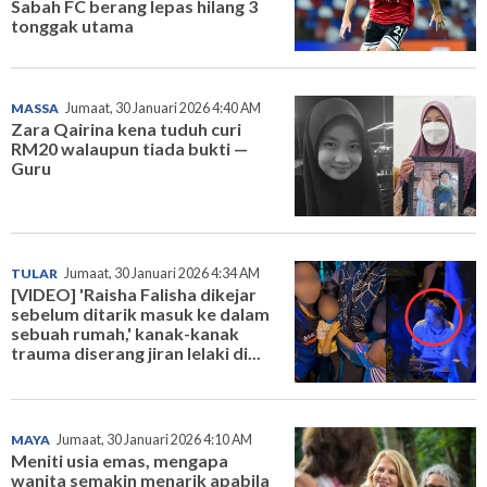
Sabah FC berang lepas hilang 3
tonggak utama
MASSA
Jumaat, 30 Januari 2026 4:40 AM
Zara Qairina kena tuduh curi
RM20 walaupun tiada bukti —
Guru
TULAR
Jumaat, 30 Januari 2026 4:34 AM
[VIDEO] 'Raisha Falisha dikejar
sebelum ditarik masuk ke dalam
sebuah rumah,' kanak-kanak
trauma diserang jiran lelaki di...
MAYA
Jumaat, 30 Januari 2026 4:10 AM
Meniti usia emas, mengapa
wanita semakin menarik apabila