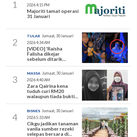
1
2026 4:15 PM
Majoriti tamat operasi
31 Januari
TULAR
Jumaat, 30 Januari
2
2026 4:34 AM
[VIDEO] 'Raisha
Falisha dikejar
sebelum ditarik...
MASSA
Jumaat, 30 Januari
3
2026 4:40 AM
Zara Qairina kena
tuduh curi RM20
walaupun tiada bukti...
BISNES
Jumaat, 30 Januari
4
2026 5:33 AM
Cikgu jadikan tanaman
vanila sumber rezeki
selepas bersara di...