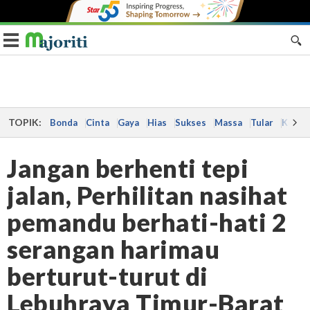
Toggle navigation
TOPIK:
Bonda
Cinta
Gaya
Hias
Sukses
Massa
Tular
Kes
Jangan berhenti tepi
jalan, Perhilitan nasihat
pemandu berhati-hati 2
serangan harimau
berturut-turut di
Lebuhraya Timur-Barat