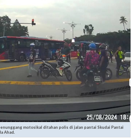
nunggang motosikal ditahan polis di jalan pantai Skudai Pantai
da Ahad.