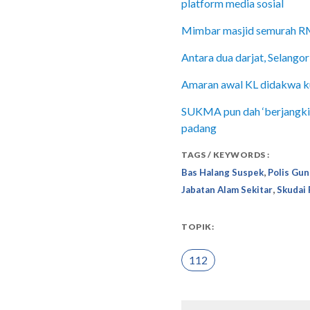
platform media sosial
Mimbar masjid semurah RM5,
Antara dua darjat, Selangor
Amaran awal KL didakwa kur
SUKMA pun dah ‘berjangkit’
padang
TAGS / KEYWORDS :
,
Bas Halang Suspek
Polis Gun
,
Jabatan Alam Sekitar
Skudai 
TOPIK:
112