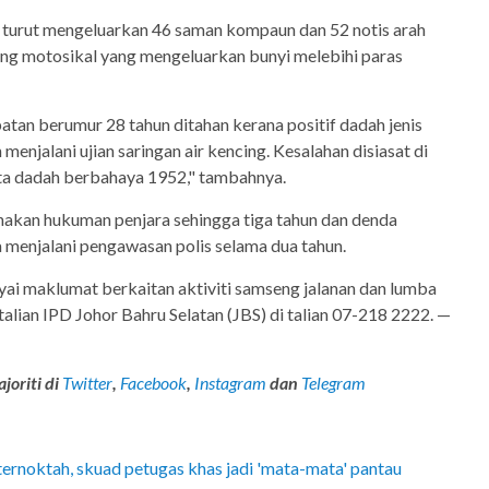
) turut mengeluarkan 46 saman kompaun dan 52 notis arah
ng motosikal yang mengeluarkan bunyi melebihi paras
atan berumur 28 tahun ditahan kerana positif dadah jenis
njalani ujian saringan air kencing. Kesalahan disiasat di
ta dadah berbahaya 1952," tambahnya.
nakan hukuman penjara sehingga tiga tahun dan denda
 menjalani pengawasan polis selama dua tahun.
i maklumat berkaitan aktiviti samseng jalanan dan lumba
lian IPD Johor Bahru Selatan (JBS) di talian 07-218 2222. —
joriti di
Twitter
,
Facebook
,
Instagram
dan
Telegram
ternoktah, skuad petugas khas jadi 'mata-mata' pantau