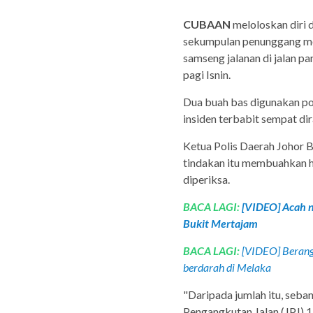
CUBAAN
meloloskan diri 
sekumpulan penunggang mo
samseng jalanan di jalan pa
pagi Isnin.
Dua buah bas digunakan p
insiden terbabit sempat dir
Ketua Polis Daerah Johor B
tindakan itu membuahkan h
diperiksa.
BACA LAGI:
[VIDEO] Acah na
Bukit Mertajam
BACA LAGI:
[VIDEO] Berang
berdarah di Melaka
"Daripada jumlah itu, seba
Pengangkutan Jalan (JPJ) 