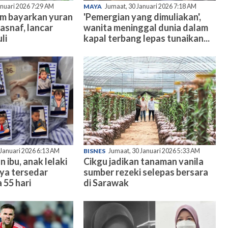
anuari 2026 7:29 AM
MAYA
Jumaat, 30 Januari 2026 7:18 AM
am bayarkan yuran
'Pemergian yang dimuliakan',
asnaf, lancar
wanita meninggal dunia dalam
li
kapal terbang lepas tunaikan...
 Januari 2026 6:13 AM
BISNES
Jumaat, 30 Januari 2026 5:33 AM
n ibu, anak lelaki
Cikgu jadikan tanaman vanila
nya tersedar
sumber rezeki selepas bersara
 55 hari
di Sarawak