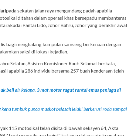
daripada sekatan jalan raya mengundang padah apabila
tosikal ditahan dalam operasi khas bersepadu membanteras
ntai Skudai Pantai Lido, Johor Bahru, Johor yang berakhir awal
olis bagi menghalang kumpulan samseng berkenaan dengan
akamkan saksi di lokasi kejadian.
ahru Selatan, Asisten Komisioner Raub Selamat berkata,
asil apabila 286 individu bersama 257 buah kenderaan telah
k beli air kelapa, 3 mat motor ragut rantai emas peniaga di
 kena tumbuk punca maskot belasah lelaki berkerusi roda sampai
nyak 115 motosikal telah disita di bawah seksyen 64, Akta
1987 bagi pemeriksaan lanjut" katanya dalam satu kenyataan