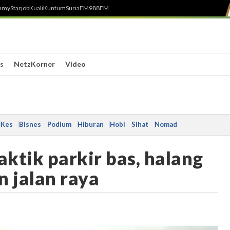
h
myStarjob
Kuali
Kuntum
SuriaFM
988FM
s
NetzKorner
Video
Kes
Bisnes
Podium
Hiburan
Hobi
Sihat
Nomad
aktik parkir bas, halang
n jalan raya