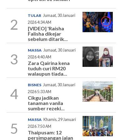
TULAR
Jumaat, 30 Januari
2
2026 4:34 AM
[VIDEO] 'Raisha
Falisha dikejar
sebelum ditarik...
MASSA
Jumaat, 30 Januari
3
2026 4:40 AM
Zara Qairina kena
tuduh curi RM20
walaupun tiada...
BISNES
Jumaat, 30 Januari
4
2026 5:33 AM
Cikgu jadikan
tanaman vanila
sumber rezeki...
MASSA
Khamis, 29 Januari
5
2026 7:50 AM
Thaipusam: 12
persimpangan jalan