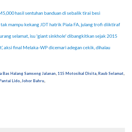
000 hasil sentuhan banduan di sebalik tirai besi
 tak mampu kekang JDT hatrik Piala FA, julang trofi diiktiraf
ang selamat, isu 'giant sinkhole' dibangkitkan sejak 2015
, aksi final Melaka-WP dicemari adegan cekik, dihalau
,
,
,
a Bas Halang Samseng Jalanan
115 Motosikal Disita
Raub Selamat
,
,
Pantai Lido
Johor Bahru