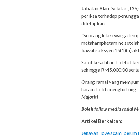
Jabatan Alam Sekitar (JAS
periksa terhadap penungga
ditetapkan.
"Seorang lelaki warga temp
metahamphetamine setelah me
bawah seksyen 15(1)(a) ak
Sabit kesalahan boleh dike
sehingga RM5,000.00 serta
Orang ramai yang mempunya
haram boleh menghubungi ta
Majoriti
Boleh follow media sosial Ma
Artikel Berkaitan:
Jenayah 'love scam' belum 