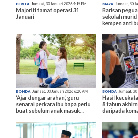
BERITA
Jumaat, 30 Januari 2026 4:15 PM
MAYA
Jumaat, 30 J
Majoriti tamat operasi 31
Barisan pegu
Januari
sekolah murid 
kempen anti bu
BONDA
Jumaat, 30 Januari 2026 6:20 AM
BONDA
Jumaat, 30
'Ajar dengar arahan', guru
Hasil kecekala
senarai perkara ibu bapa perlu
8 tahun akhir
buat sebelum anak masuk...
daripada koma