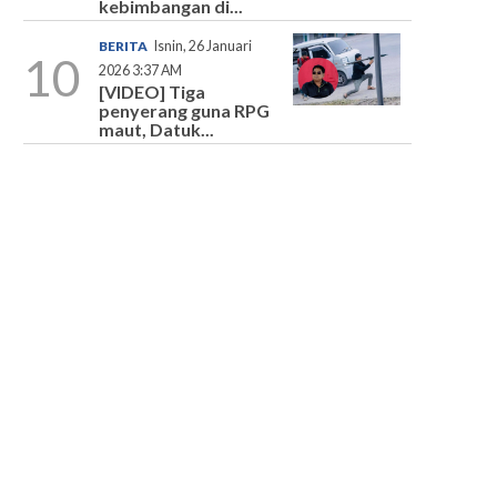
kebimbangan di...
BERITA
Isnin, 26 Januari
10
2026 3:37 AM
[VIDEO] Tiga
penyerang guna RPG
maut, Datuk...