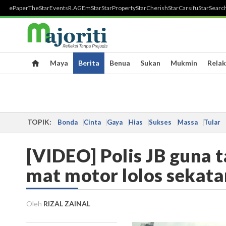
ePaper
TheStar
Events
R.AGE
mStar
StarProperty
StarCherish
StarCarsifu
StarSearc
Maya
Berita
Benua
Sukan
Mukmin
Relak
TOPIK:
Bonda
Cinta
Gaya
Hias
Sukses
Massa
Tular
[VIDEO] Polis JB guna t
mat motor lolos sekata
Oleh
RIZAL ZAINAL