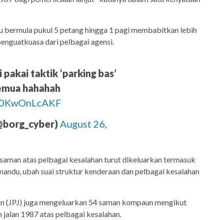
itu bermula pukul 5 petang hingga 1 pagi membabitkan lebih
enguatkuasa dari pelbagai agensi.
 pakai taktik ‘parking bas’
semua hahahah
m/0KwOnLcAKF
@borg_cyber)
August 26,
aman atas pelbagai kesalahan turut dikeluarkan termasuk
andu, ubah suai struktur kenderaan dan pelbagai kesalahan
an (JPJ) juga mengeluarkan 54 saman kompaun mengikut
jalan 1987 atas pelbagai kesalahan.