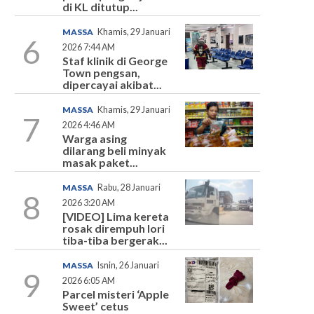
di KL ditutup...
MASSA
Khamis, 29 Januari
6
2026 7:44 AM
Staf klinik di George
Town pengsan,
dipercayai akibat...
MASSA
Khamis, 29 Januari
7
2026 4:46 AM
Warga asing
dilarang beli minyak
masak paket...
MASSA
Rabu, 28 Januari
8
2026 3:20 AM
[VIDEO] Lima kereta
rosak dirempuh lori
tiba-tiba bergerak...
MASSA
Isnin, 26 Januari
9
2026 6:05 AM
Parcel misteri ‘Apple
Sweet’ cetus