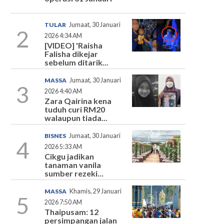
TULAR
Jumaat, 30 Januari
2
2026 4:34 AM
[VIDEO] 'Raisha
Falisha dikejar
sebelum ditarik...
MASSA
Jumaat, 30 Januari
3
2026 4:40 AM
Zara Qairina kena
tuduh curi RM20
walaupun tiada...
BISNES
Jumaat, 30 Januari
4
2026 5:33 AM
Cikgu jadikan
tanaman vanila
sumber rezeki...
MASSA
Khamis, 29 Januari
5
2026 7:50 AM
Thaipusam: 12
persimpangan jalan