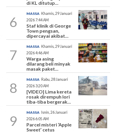
di KL ditutup...
MASSA
Khamis, 29 Januari
6
2026 7:44 AM
Staf klinik di George
Town pengsan,
dipercayai akibat...
MASSA
Khamis, 29 Januari
7
2026 4:46 AM
Warga asing
dilarang beli minyak
masak paket...
MASSA
Rabu, 28 Januari
8
2026 3:20 AM
[VIDEO] Lima kereta
rosak dirempuh lori
tiba-tiba bergerak...
MASSA
Isnin, 26 Januari
9
2026 6:05 AM
Parcel misteri ‘Apple
Sweet’ cetus