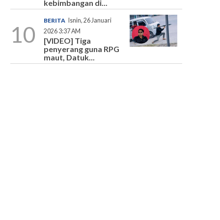
kebimbangan di...
BERITA
Isnin, 26 Januari
10
2026 3:37 AM
[VIDEO] Tiga
penyerang guna RPG
maut, Datuk...