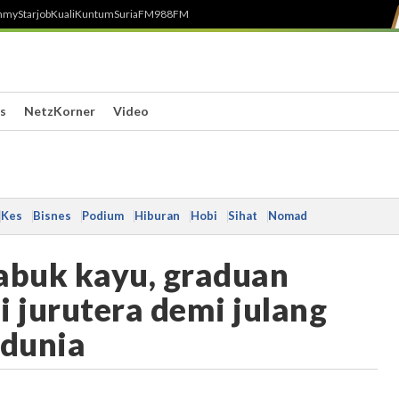
h
myStarjob
Kuali
Kuntum
SuriaFM
988FM
s
NetzKorner
Video
Kes
Bisnes
Podium
Hiburan
Hobi
Sihat
Nomad
abuk kayu, graduan
i jurutera demi julang
 dunia