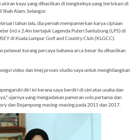
 ukiran kayu yang dihasilkan di bengkelnya yang berlokasi di
 Shah Alam, Selangor.
ebruari tahun lalu, dia pernah mempamerkan karya ciptaan
eter (m) x 2.4m bertajuk Lagenda Puteri Santubong (LPS) di
USEY di Kuala Lumpur Golf and Country Club (KLGCC).
 pelawat kurang percaya bahawa arca besar itu dihasilkan
kongsi video dan imej proses studio saya untuk menghilangkan
engaruhi diri ini kerana saya berdiri di sini atas usaha dan
ya," ujarnya yang mengadakan pameran solo pertama dan
atory dan Bejampong masing-masing pada 2011 dan 2017.