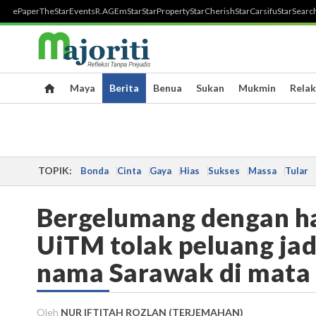
ePaper
TheStar
Events
R.AGE
mStar
StarProperty
StarCherish
StarCarsifu
StarSearc
Maya
Berita
Benua
Sukan
Mukmin
Relak
TOPIK:
Bonda
Cinta
Gaya
Hias
Sukses
Massa
Tular
Bergelumang dengan h
UiTM tolak peluang jad
nama Sarawak di mata
Oleh
NUR IFTITAH ROZLAN (TERJEMAHAN)