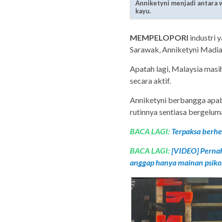
Anniketyni menjadi antara w
kayu.
MEMPELOPORI
industri 
Sarawak, Anniketyni Madia
Apatah lagi, Malaysia mas
secara aktif.
Anniketyni berbangga apabi
rutinnya sentiasa bergelu
BACA LAGI:
Terpaksa berhen
BACA LAGI:
[VIDEO] Perna
anggap hanya mainan psiko