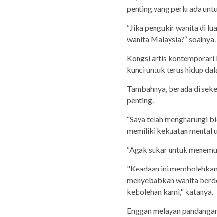
penting yang perlu ada unt
“Jika pengukir wanita di lu
wanita Malaysia?” soalnya.
Kongsi artis kontemporari k
kunci untuk terus hidup dala
Tambahnya, berada di sekel
penting.
“Saya telah mengharungi bi
memiliki kekuatan mental u
“Agak sukar untuk menemui 
"Keadaan ini membolehkan ka
menyebabkan wanita berde
kebolehan kami," katanya.
Enggan melayan pandangan 