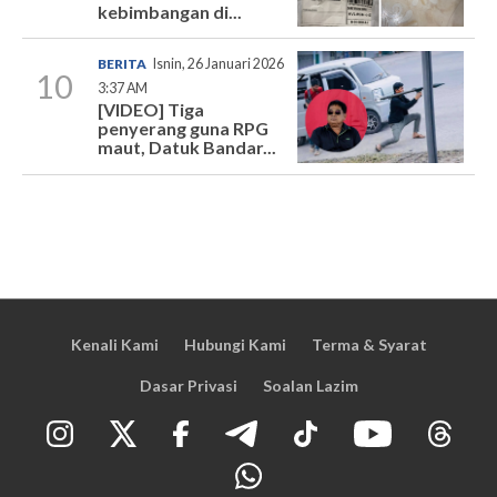
kebimbangan di...
BERITA
Isnin, 26 Januari 2026
10
3:37 AM
[VIDEO] Tiga
penyerang guna RPG
maut, Datuk Bandar...
Kenali Kami
Hubungi Kami
Terma & Syarat
Dasar Privasi
Soalan Lazim