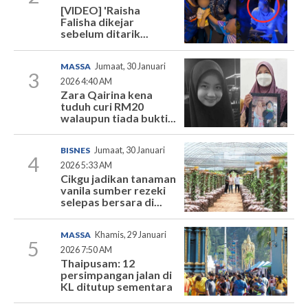
[VIDEO] 'Raisha
Falisha dikejar
sebelum ditarik...
MASSA
Jumaat, 30 Januari
3
2026 4:40 AM
Zara Qairina kena
tuduh curi RM20
walaupun tiada bukti...
BISNES
Jumaat, 30 Januari
4
2026 5:33 AM
Cikgu jadikan tanaman
vanila sumber rezeki
selepas bersara di...
MASSA
Khamis, 29 Januari
5
2026 7:50 AM
Thaipusam: 12
persimpangan jalan di
KL ditutup sementara