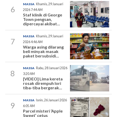
MASSA
Khamis, 29 Januari
6
2026 7:44 AM
Staf klinik di George
Town pengsan,
dipercayai akibat...
MASSA
Khamis, 29 Januari
7
2026 4:46 AM
Warga asing dilarang
beli minyak masak
paket bersubsidi...
MASSA
Rabu, 28 Januari 2026
8
3:20 AM
[VIDEO] Lima kereta
rosak dirempuh lori
tiba-tiba bergerak...
MASSA
Isnin, 26 Januari 2026
9
6:05 AM
Parcel misteri ‘Apple
Sweet’ cetus