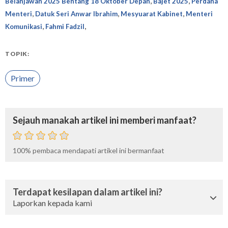
,
,
Belanjawan 2025 Bentang 18 Oktober Depan
Bajet 2025
Perdana
,
,
,
Menteri
Datuk Seri Anwar Ibrahim
Mesyuarat Kabinet
Menteri
,
,
Komunikasi
Fahmi Fadzil
TOPIK:
Primer
Sejauh manakah artikel ini memberi manfaat?
100%
pembaca mendapati artikel ini bermanfaat
Terdapat kesilapan dalam artikel ini?
Laporkan kepada kami