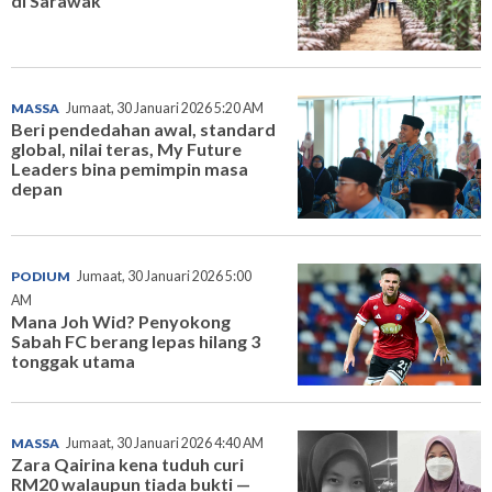
di Sarawak
MASSA
Jumaat, 30 Januari 2026 5:20 AM
Beri pendedahan awal, standard
global, nilai teras, My Future
Leaders bina pemimpin masa
depan
PODIUM
Jumaat, 30 Januari 2026 5:00
AM
Mana Joh Wid? Penyokong
Sabah FC berang lepas hilang 3
tonggak utama
MASSA
Jumaat, 30 Januari 2026 4:40 AM
Zara Qairina kena tuduh curi
RM20 walaupun tiada bukti —