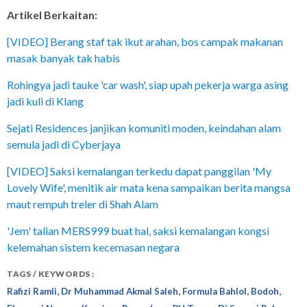
Artikel Berkaitan:
[VIDEO] Berang staf tak ikut arahan, bos campak makanan
masak banyak tak habis
Rohingya jadi tauke 'car wash', siap upah pekerja warga asing
jadi kuli di Klang
Sejati Residences janjikan komuniti moden, keindahan alam
semula jadi di Cyberjaya
[VIDEO] Saksi kemalangan terkedu dapat panggilan 'My
Lovely Wife', menitik air mata kena sampaikan berita mangsa
maut rempuh treler di Shah Alam
'Jem' talian MERS999 buat hal, saksi kemalangan kongsi
kelemahan sistem kecemasan negara
TAGS / KEYWORDS :
,
,
,
,
Rafizi Ramli
Dr Muhammad Akmal Saleh
Formula Bahlol
Bodoh