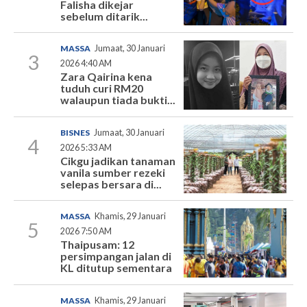
Falisha dikejar
sebelum ditarik...
MASSA
Jumaat, 30 Januari
3
2026 4:40 AM
Zara Qairina kena
tuduh curi RM20
walaupun tiada bukti...
BISNES
Jumaat, 30 Januari
4
2026 5:33 AM
Cikgu jadikan tanaman
vanila sumber rezeki
selepas bersara di...
MASSA
Khamis, 29 Januari
5
2026 7:50 AM
Thaipusam: 12
persimpangan jalan di
KL ditutup sementara
MASSA
Khamis, 29 Januari