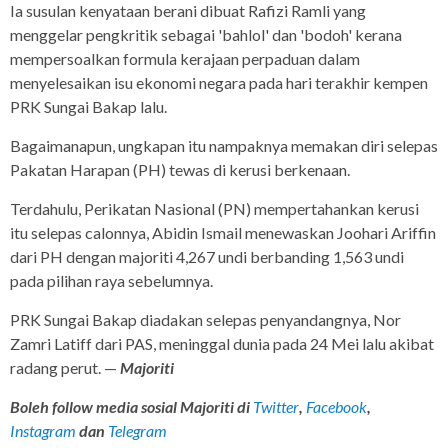
Ia susulan kenyataan berani dibuat Rafizi Ramli yang
menggelar pengkritik sebagai 'bahlol' dan 'bodoh' kerana
mempersoalkan formula kerajaan perpaduan dalam
menyelesaikan isu ekonomi negara pada hari terakhir kempen
PRK Sungai Bakap lalu.
Bagaimanapun, ungkapan itu nampaknya memakan diri selepas
Pakatan Harapan (PH) tewas di kerusi berkenaan.
Terdahulu, Perikatan Nasional (PN) mempertahankan kerusi
itu selepas calonnya, Abidin Ismail menewaskan Joohari Ariffin
dari PH dengan majoriti 4,267 undi berbanding 1,563 undi
pada pilihan raya sebelumnya.
PRK Sungai Bakap diadakan selepas penyandangnya, Nor
Zamri Latiff dari PAS, meninggal dunia pada 24 Mei lalu akibat
radang perut. —
Majoriti
Boleh follow media sosial Majoriti di
Twitter
,
Facebook
,
Instagram
dan
Telegram