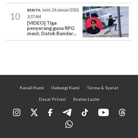
BERITA
Isnin, 26 Januari 2026
10
3:37 AM
[VIDEO] Tiga
penyerang guna RPG
maut, Datuk Bandar...
Kenali Kami
Hubungi Kami
Terma & Syarat
Dasar Privasi
Soalan Lazim