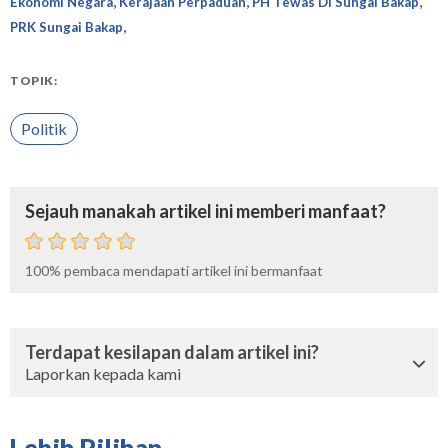
,
,
,
Ekonomi Negara
Kerajaan Perpaduan
PH Tewas Di Sungai Bakap
,
PRK Sungai Bakap
TOPIK:
Politik
Sejauh manakah artikel ini memberi manfaat?
100%
pembaca mendapati artikel ini bermanfaat
Terdapat kesilapan dalam artikel ini?
Laporkan kepada kami
Lebih Pilihan