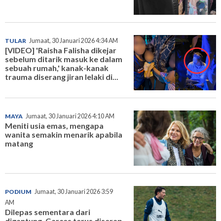
TULAR
Jumaat, 30 Januari 2026 4:34 AM
[VIDEO] 'Raisha Falisha dikejar
sebelum ditarik masuk ke dalam
sebuah rumah,' kanak-kanak
trauma diserang jiran lelaki di...
MAYA
Jumaat, 30 Januari 2026 4:10 AM
Meniti usia emas, mengapa
wanita semakin menarik apabila
matang
PODIUM
Jumaat, 30 Januari 2026 3:59
AM
Dilepas sementara dari
digantung, Garces terus diserap