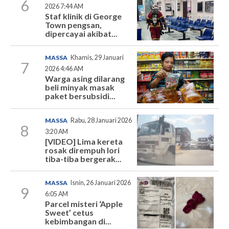
6
2026 7:44 AM
Staf klinik di George
Town pengsan,
dipercayai akibat...
MASSA
Khamis, 29 Januari
7
2026 4:46 AM
Warga asing dilarang
beli minyak masak
paket bersubsidi...
MASSA
Rabu, 28 Januari 2026
8
3:20 AM
[VIDEO] Lima kereta
rosak dirempuh lori
tiba-tiba bergerak...
MASSA
Isnin, 26 Januari 2026
9
6:05 AM
Parcel misteri ‘Apple
Sweet’ cetus
kebimbangan di...