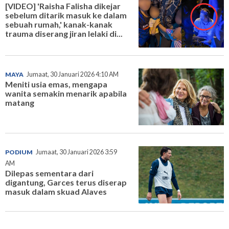
[VIDEO] 'Raisha Falisha dikejar
sebelum ditarik masuk ke dalam
sebuah rumah,' kanak-kanak
trauma diserang jiran lelaki di...
MAYA
Jumaat, 30 Januari 2026 4:10 AM
Meniti usia emas, mengapa
wanita semakin menarik apabila
matang
PODIUM
Jumaat, 30 Januari 2026 3:59
AM
Dilepas sementara dari
digantung, Garces terus diserap
masuk dalam skuad Alaves