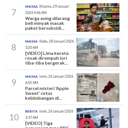
MASSA
Khamis, 29 Januari
7
2026 4:46 AM
Warga asing dilarang
beli minyak masak
paket bersubsidi...
MASSA
Rabu, 28 Januari 2026
8
3:20 AM
[VIDEO] Lima kereta
rosak dirempuh lori
tiba-tiba bergerak...
MASSA
Isnin, 26 Januari 2026
9
6:05 AM
Parcel misteri ‘Apple
Sweet’ cetus
kebimbangan di...
BERITA
Isnin, 26 Januari 2026
10
3:37 AM
[VIDEO] Tiga
penyerang guna RPG