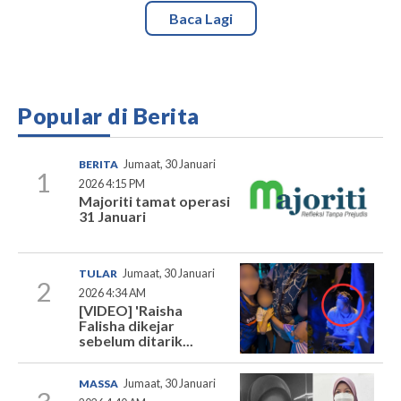
Baca Lagi
Popular di Berita
BERITA
Jumaat, 30 Januari
1
2026 4:15 PM
Majoriti tamat operasi
31 Januari
TULAR
Jumaat, 30 Januari
2
2026 4:34 AM
[VIDEO] 'Raisha
Falisha dikejar
sebelum ditarik...
MASSA
Jumaat, 30 Januari