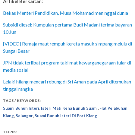
Artikel Berkaitan:
Bekas Menteri Pendidikan, Musa Mohamad meninggal dunia
Subsidi diesel: Kumpulan pertama Budi Madani terima bayaran
10 Jun
[VIDEO] Remaja maut rempuh kereta masuk simpang melulu di
Sungai Besar
JPN tidak terlibat program taklimat kewarganegaraan tular di
media sosial
Lelaki hilang mencari rebung di Sri Aman pada April ditemukan
tinggal rangka
TAGS / KEYWORDS :
,
,
Suami Bunuh Isteri
Isteri Mati Kena Bunuh Suami
Flat Pelabuhan
,
,
Klang
Selangor
Suami Bunuh Isteri Di Port Klang
TOPIK: