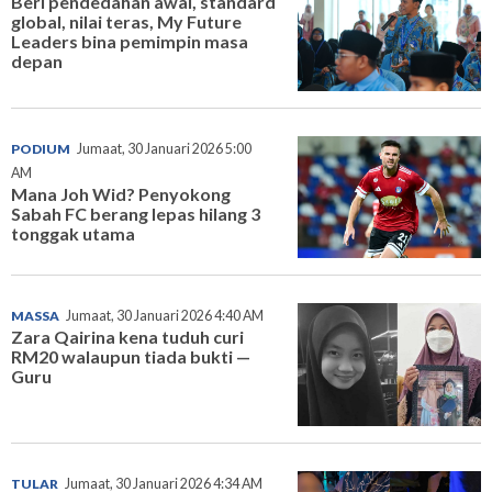
Beri pendedahan awal, standard
global, nilai teras, My Future
Leaders bina pemimpin masa
depan
PODIUM
Jumaat, 30 Januari 2026 5:00
AM
Mana Joh Wid? Penyokong
Sabah FC berang lepas hilang 3
tonggak utama
MASSA
Jumaat, 30 Januari 2026 4:40 AM
Zara Qairina kena tuduh curi
RM20 walaupun tiada bukti —
Guru
TULAR
Jumaat, 30 Januari 2026 4:34 AM