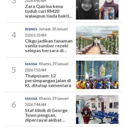
3
2026 4:40 AM
Zara Qairina kena
tuduh curi RM20
walaupun tiada bukti...
BISNES
Jumaat, 30 Januari
4
2026 5:33 AM
Cikgu jadikan tanaman
vanila sumber rezeki
selepas bersara di...
MASSA
Khamis, 29 Januari
5
2026 7:50 AM
Thaipusam: 12
persimpangan jalan di
KL ditutup sementara
MASSA
Khamis, 29 Januari
6
2026 7:44 AM
Staf klinik di George
Town pengsan,
dipercayai akibat...