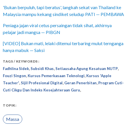
'Bukan berpuluh, tapi beratus', langkah sekat van Thailand ke
Malaysia mampu kekang sindiket seludup PATI — PEMBAWA
Peniaga jajan viral cetus persaingan tidak sihat, akhirnya
pelajar jadi mangsa — PIBGN
[VIDEO] Bukan mati, lelaki ditemui terbaring mulut ternganga
hanya mabuk — Saksi
TAGS / KEYWORDS :
,
,
,
Fadhlina Sidek
Subsidi Khas
Setiausaha Agung Kesatuan NUTP
,
,
Fouzi Singon
Kursus Pemerkasaan Teknologi
Kursus 'Apple
,
,
,
Teacher'
Sijil Profesional Digital
Geran Penerbitan
Program Cuti-
,
Cuti Cikgu Dan Indeks Kesejahteraan Guru
TOPIK:
Massa