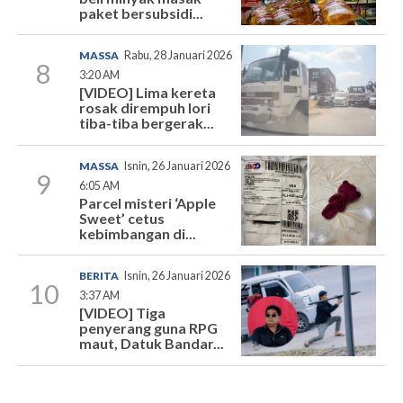
paket bersubsidi...
MASSA
Rabu, 28 Januari 2026
8
3:20 AM
[VIDEO] Lima kereta
rosak dirempuh lori
tiba-tiba bergerak...
MASSA
Isnin, 26 Januari 2026
9
6:05 AM
Parcel misteri ‘Apple
Sweet’ cetus
kebimbangan di...
BERITA
Isnin, 26 Januari 2026
10
3:37 AM
[VIDEO] Tiga
penyerang guna RPG
maut, Datuk Bandar...