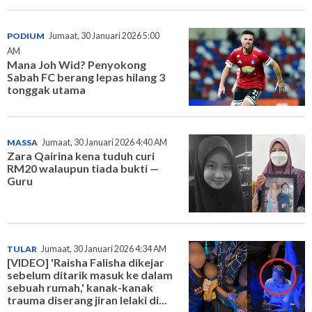
PODIUM
Jumaat, 30 Januari 2026 5:00
AM
Mana Joh Wid? Penyokong
Sabah FC berang lepas hilang 3
tonggak utama
MASSA
Jumaat, 30 Januari 2026 4:40 AM
Zara Qairina kena tuduh curi
RM20 walaupun tiada bukti —
Guru
TULAR
Jumaat, 30 Januari 2026 4:34 AM
[VIDEO] 'Raisha Falisha dikejar
sebelum ditarik masuk ke dalam
sebuah rumah,' kanak-kanak
trauma diserang jiran lelaki di...