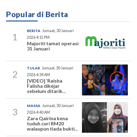
Popular di Berita
BERITA
Jumaat, 30 Januari
1
2026 4:15 PM
Majoriti tamat operasi
31 Januari
TULAR
Jumaat, 30 Januari
2
2026 4:34 AM
[VIDEO] 'Raisha
Falisha dikejar
sebelum ditarik...
MASSA
Jumaat, 30 Januari
3
2026 4:40 AM
Zara Qairina kena
tuduh curi RM20
walaupun tiada bukti...