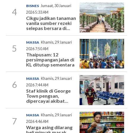
BISNES
Jumaat, 30 Januari
4
2026 5:33 AM
Cikgu jadikan tanaman
vanila sumber rezeki
selepas bersara di...
MASSA
Khamis, 29 Januari
5
2026 7:50 AM
Thaipusam: 12
persimpangan jalan di
KL ditutup sementara
MASSA
Khamis, 29 Januari
6
2026 7:44 AM
Staf klinik di George
Town pengsan,
dipercayai akibat...
MASSA
Khamis, 29 Januari
7
2026 4:46 AM
Warga asing dilarang
beli minyak masak