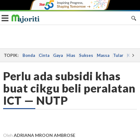
Toggle navigation
TOPIK:
Bonda
Cinta
Gaya
Hias
Sukses
Massa
Tular
Kes
Perlu ada subsidi khas
buat cikgu beli peralatan
ICT — NUTP
Oleh
ADRIANA MROON AMBROSE