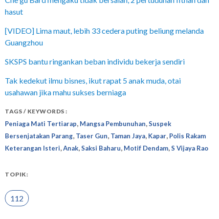
hasut
[VIDEO] Lima maut, lebih 33 cedera puting beliung melanda
Guangzhou
SKSPS bantu ringankan beban individu bekerja sendiri
Tak kedekut ilmu bisnes, ikut rapat 5 anak muda, otai
usahawan jika mahu sukses berniaga
TAGS / KEYWORDS :
,
,
Peniaga Mati Tertiarap
Mangsa Pembunuhan
Suspek
,
,
,
,
Bersenjatakan Parang
Taser Gun
Taman Jaya
Kapar
Polis Rakam
,
,
,
,
Keterangan Isteri
Anak
Saksi Baharu
Motif Dendam
S Vijaya Rao
TOPIK:
112