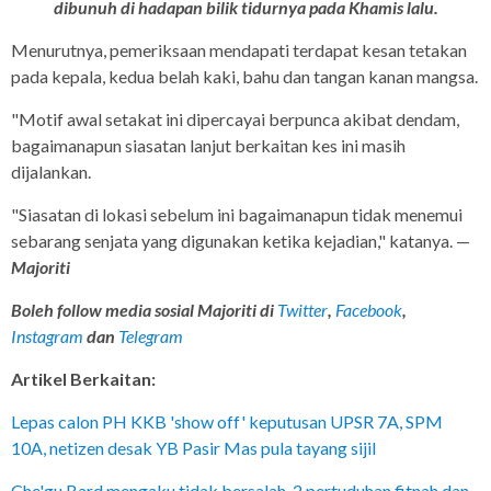
dibunuh di hadapan bilik tidurnya pada Khamis lalu.
Menurutnya, pemeriksaan mendapati terdapat kesan tetakan
pada kepala, kedua belah kaki, bahu dan tangan kanan mangsa.
"Motif awal setakat ini dipercayai berpunca akibat dendam,
bagaimanapun siasatan lanjut berkaitan kes ini masih
dijalankan.
"Siasatan di lokasi sebelum ini bagaimanapun tidak menemui
sebarang senjata yang digunakan ketika kejadian," katanya. —
Majoriti
Boleh follow media sosial Majoriti di
Twitter
,
Facebook
,
Instagram
dan
Telegram
Artikel Berkaitan:
Lepas calon PH KKB 'show off' keputusan UPSR 7A, SPM
10A, netizen desak YB Pasir Mas pula tayang sijil
Che'gu Bard mengaku tidak bersalah, 2 pertuduhan fitnah dan