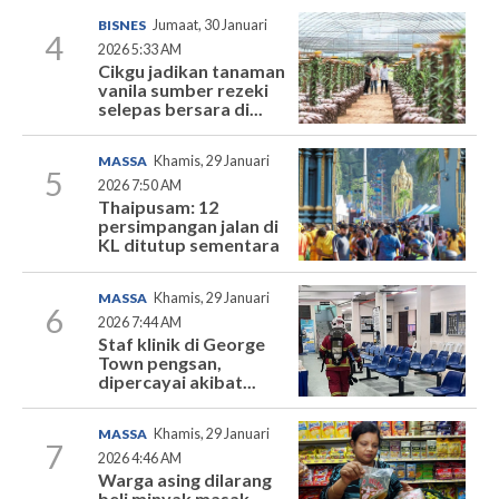
BISNES
Jumaat, 30 Januari
4
2026 5:33 AM
Cikgu jadikan tanaman
vanila sumber rezeki
selepas bersara di...
MASSA
Khamis, 29 Januari
5
2026 7:50 AM
Thaipusam: 12
persimpangan jalan di
KL ditutup sementara
MASSA
Khamis, 29 Januari
6
2026 7:44 AM
Staf klinik di George
Town pengsan,
dipercayai akibat...
MASSA
Khamis, 29 Januari
7
2026 4:46 AM
Warga asing dilarang
beli minyak masak