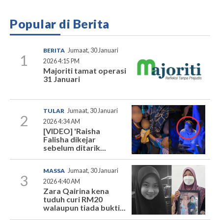
Popular di Berita
BERITA
Jumaat, 30 Januari
1
2026 4:15 PM
Majoriti tamat operasi
31 Januari
TULAR
Jumaat, 30 Januari
2
2026 4:34 AM
[VIDEO] 'Raisha
Falisha dikejar
sebelum ditarik...
MASSA
Jumaat, 30 Januari
3
2026 4:40 AM
Zara Qairina kena
tuduh curi RM20
walaupun tiada bukti...