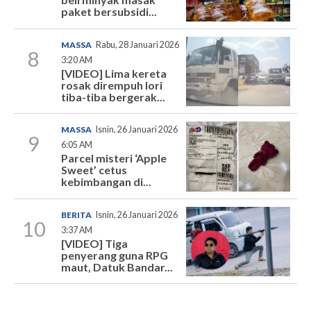
paket bersubsidi...
MASSA
Rabu, 28 Januari 2026
8
3:20 AM
[VIDEO] Lima kereta
rosak dirempuh lori
tiba-tiba bergerak...
MASSA
Isnin, 26 Januari 2026
9
6:05 AM
Parcel misteri ‘Apple
Sweet’ cetus
kebimbangan di...
BERITA
Isnin, 26 Januari 2026
10
3:37 AM
[VIDEO] Tiga
penyerang guna RPG
maut, Datuk Bandar...