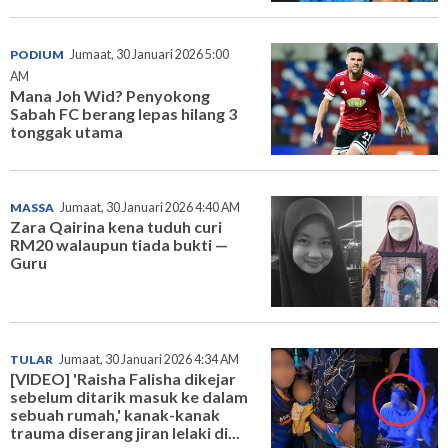
PODIUM
Jumaat, 30 Januari 2026 5:00
AM
Mana Joh Wid? Penyokong
Sabah FC berang lepas hilang 3
tonggak utama
MASSA
Jumaat, 30 Januari 2026 4:40 AM
Zara Qairina kena tuduh curi
RM20 walaupun tiada bukti —
Guru
TULAR
Jumaat, 30 Januari 2026 4:34 AM
[VIDEO] 'Raisha Falisha dikejar
sebelum ditarik masuk ke dalam
sebuah rumah,' kanak-kanak
trauma diserang jiran lelaki di...