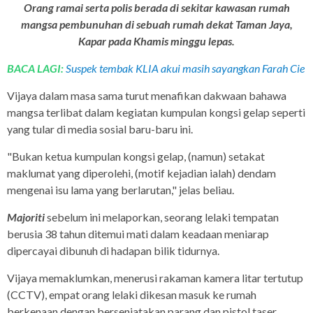
Orang ramai serta polis berada di sekitar kawasan rumah
mangsa pembunuhan di sebuah rumah dekat Taman Jaya,
Kapar pada Khamis minggu lepas.
BACA LAGI:
Suspek tembak KLIA akui masih sayangkan Farah Cie
Vijaya dalam masa sama turut menafikan dakwaan bahawa
mangsa terlibat dalam kegiatan kumpulan kongsi gelap seperti
yang tular di media sosial baru-baru ini.
"Bukan ketua kumpulan kongsi gelap, (namun) setakat
maklumat yang diperolehi, (motif kejadian ialah) dendam
mengenai isu lama yang berlarutan," jelas beliau.
Majoriti
sebelum ini melaporkan, seorang lelaki tempatan
berusia 38 tahun ditemui mati dalam keadaan meniarap
dipercayai dibunuh di hadapan bilik tidurnya.
Vijaya memaklumkan, menerusi rakaman kamera litar tertutup
(CCTV), empat orang lelaki dikesan masuk ke rumah
berkenaan dengan bersenjatakan parang dan pistol taser.