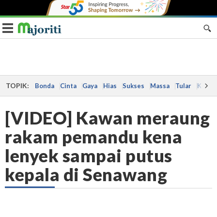
Toggle navigation
TOPIK:
Bonda
Cinta
Gaya
Hias
Sukses
Massa
Tular
Kes
[VIDEO] Kawan meraung
rakam pemandu kena
lenyek sampai putus
kepala di Senawang