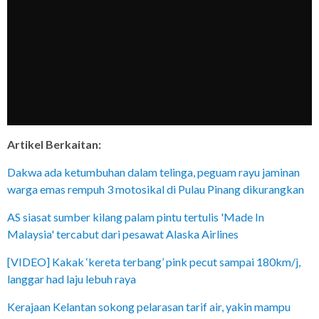
Artikel Berkaitan:
Dakwa ada ketumbuhan dalam telinga, peguam rayu jaminan
warga emas rempuh 3 motosikal di Pulau Pinang dikurangkan
AS siasat sumber kilang palam pintu tertulis 'Made In
Malaysia' tercabut dari pesawat Alaska Airlines
[VIDEO] Kakak ‘kereta terbang’ pink pecut sampai 180km/j,
langgar had laju lebuh raya
Kerajaan Kelantan sokong pelarasan tarif air, yakin mampu