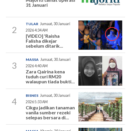
31 Januari
TULAR
Jumaat, 30 Januari
2
2026 4:34 AM
[VIDEO] 'Raisha
Falisha dikejar
sebelum ditarik...
MASSA
Jumaat, 30 Januari
3
2026 4:40 AM
Zara Qairina kena
tuduh curi RM20
walaupun tiada bukti...
BISNES
Jumaat, 30 Januari
4
2026 5:33 AM
Cikgu jadikan tanaman
vanila sumber rezeki
selepas bersara di...