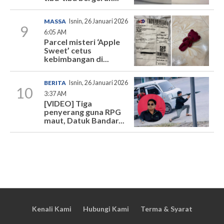
MASSA
Isnin, 26 Januari 2026
9
6:05 AM
Parcel misteri ‘Apple
Sweet’ cetus
kebimbangan di...
BERITA
Isnin, 26 Januari 2026
10
3:37 AM
[VIDEO] Tiga
penyerang guna RPG
maut, Datuk Bandar...
Kenali Kami
Hubungi Kami
Terma & Syarat