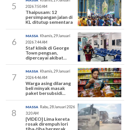
MASSA
Khamis, 29 Januari
5
2026 7:50 AM
Thaipusam: 12
persimpangan jalan di
KL ditutup sementara
MASSA
Khamis, 29 Januari
6
2026 7:44 AM
Staf klinik di George
Town pengsan,
dipercayai akibat...
MASSA
Khamis, 29 Januari
7
2026 4:46 AM
Warga asing dilarang
beli minyak masak
paket bersubsidi...
MASSA
Rabu, 28 Januari 2026
8
3:20 AM
[VIDEO] Lima kereta
rosak dirempuh lori
tiba-tiba bergerak...