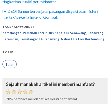
tingkatkan kualiti perkhidmatan
[VIDEO] Samun bersenjata, pasangan disyaki suami isteri
'gertak' pekerja hotel di Gombak
TAGS / KEYWORDS :
,
,
,
Kemalangan
Pemandu Lori Putus Kepala Di Senawang
Senawang
,
,
,
Seremban
Kemalangan Di Senawang
Nahas Dua Lori Bertembung
TOPIK:
Tular
Sejauh manakah artikel ini memberi manfaat?
78%
pembaca mendapati artikel ini bermanfaat