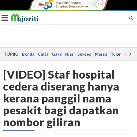
Toggle navigation
TOPIK:
Bonda
Cinta
Gaya
Hias
Sukses
Massa
Tular
Kes
[VIDEO] Staf hospital
cedera diserang hanya
kerana panggil nama
pesakit bagi dapatkan
nombor giliran