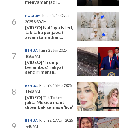
menyamar jadi...
PODIUM
Khamis, 14 Ogos
6
2025 8:30 AM
[VIDEO] Naifnya isteri,
tak tahu penjawat
awam tamatkan...
BENUA
Isnin, 23 Jun 2025
7
10:56 AM
[VIDEO] 'Trump
berambus', rakyat
sendiri marah...
BENUA
Khamis, 15 Mei 2025
8
11:08 AM
[VIDEO] TikToker
jelita Mexico maut
ditembak semasa ‘live’
BENUA
Khamis, 17 April 2025
9
7:45 AM