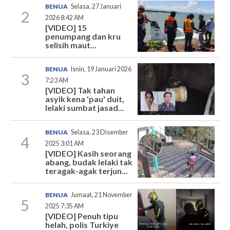
BENUA
Selasa, 27 Januari
2
2026 8:42 AM
[VIDEO] 15
penumpang dan kru
selisih maut...
BENUA
Isnin, 19 Januari 2026
3
7:23 AM
[VIDEO] Tak tahan
asyik kena 'pau' duit,
lelaki sumbat jasad...
BENUA
Selasa, 23 Disember
4
2025 3:01 AM
[VIDEO] Kasih seorang
abang, budak lelaki tak
teragak-agak terjun...
BENUA
Jumaat, 21 November
5
2025 7:35 AM
[VIDEO] Penuh tipu
helah, polis Turkiye