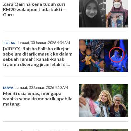
Zara Qairina kena tuduh curi
RM20 walaupun tiada bukti —
Guru
TULAR
Jumaat, 30 Januari 2026 4:34 AM
[VIDEO] 'Raisha Falisha dikejar
sebelum ditarik masuk ke dalam
sebuah rumah,' kanak-kanak
trauma diserang jiran lelaki di...
MAYA
Jumaat, 30 Januari 2026 4:10 AM
Meniti usia emas, mengapa
wanita semakin menarik apabila
matang