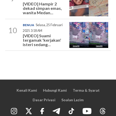
[VIDEO] Hampir 2
dekad simpan emas,
wanita Medan...
BENUA
Selasa, 25 Februari
10
2025 3:18 AM
[VIDEO] Suami
tergamak 'kerjakan'
isteri sedang...
Kenali Kami
Hubungi Kami
Terma & Syarat
Dasar Privasi
Soalan Lazim