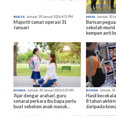
BERITA
Jumaat, 30 Januari 2026 4:15 PM
MAYA
Jumaat, 30 J
Majoriti tamat operasi 31
Barisan pegu
Januari
sekolah murid 
kempen anti bu
BONDA
Jumaat, 30 Januari 2026 6:20 AM
BONDA
Jumaat, 30
'Ajar dengar arahan', guru
Hasil kecekala
senarai perkara ibu bapa perlu
8 tahun akhir
buat sebelum anak masuk...
daripada koma