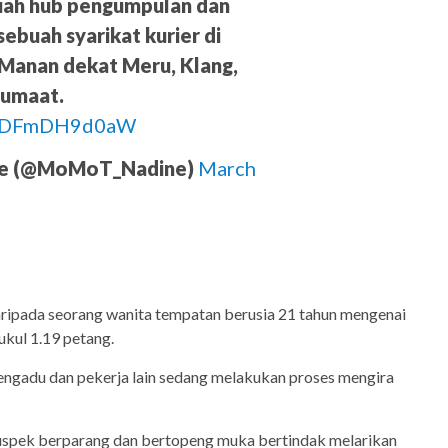
ah hub pengumpulan dan
ebuah syarikat kurier di
 Manan dekat Meru, Klang,
Jumaat.
om/DFmDH9d0aW
ne (@MoMoT_Nadine)
March
aripada seorang wanita tempatan berusia 21 tahun mengenai
ukul 1.19 petang.
pengadu dan pekerja lain sedang melakukan proses mengira
suspek berparang dan bertopeng muka bertindak melarikan