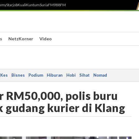
h
myStarjob
Kuali
Kuntum
SuriaFM
988FM
s
NetzKorner
Video
Kes
Bisnes
Podium
Hiburan
Hobi
Sihat
Nomad
r RM50,000, polis buru
 gudang kurier di Klang