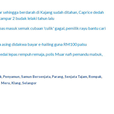
ar sehingga berdarah di Kajang sudah ditahan, Caprice dedah
ampar 2 budak lelaki tahun lalu
s masuk semak cubaan 'culik' gagal, pemilik rayu bantu cari
asing didakwa bayar e-hailing guna RM100 palsu
dai lepas rempuh remaja, polis Muar nafi pemandu mabuk,
,
,
,
,
,
,
k
Penyamun
Samun Bersenjata
Parang
Senjata Tajam
Rompak
,
,
t Meru
Klang
Selangor