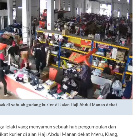
ak di sebuah gudang kurier di Jalan Haji Abdul Manan dekat
ga lelaki yang menyamun sebuah hub pengumpulan dan
kat kurier di alan Haji Abdul Manan dekat Meru, Klang,