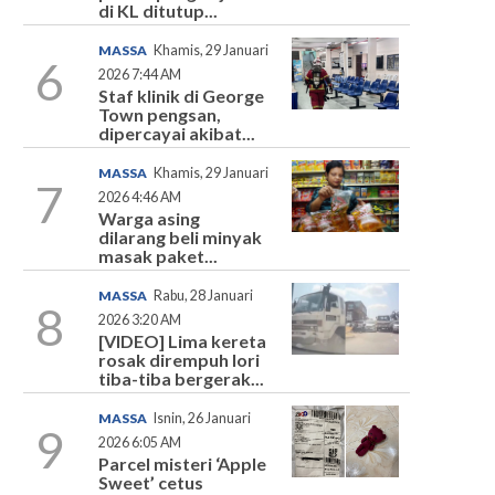
di KL ditutup...
MASSA
Khamis, 29 Januari
6
2026 7:44 AM
Staf klinik di George
Town pengsan,
dipercayai akibat...
MASSA
Khamis, 29 Januari
7
2026 4:46 AM
Warga asing
dilarang beli minyak
masak paket...
MASSA
Rabu, 28 Januari
8
2026 3:20 AM
[VIDEO] Lima kereta
rosak dirempuh lori
tiba-tiba bergerak...
MASSA
Isnin, 26 Januari
9
2026 6:05 AM
Parcel misteri ‘Apple
Sweet’ cetus