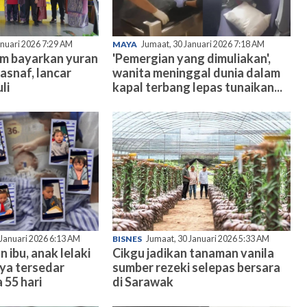
anuari 2026 7:29 AM
MAYA
Jumaat, 30 Januari 2026 7:18 AM
am bayarkan yuran
'Pemergian yang dimuliakan',
asnaf, lancar
wanita meninggal dunia dalam
li
kapal terbang lepas tunaikan...
 Januari 2026 6:13 AM
BISNES
Jumaat, 30 Januari 2026 5:33 AM
n ibu, anak lelaki
Cikgu jadikan tanaman vanila
nya tersedar
sumber rezeki selepas bersara
 55 hari
di Sarawak