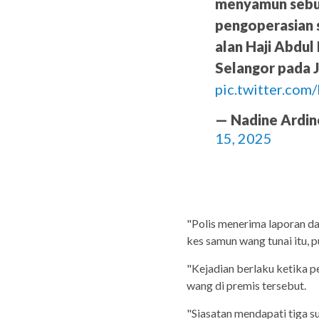
menyamun sebu
pengoperasian s
alan Haji Abdul
Selangor pada 
pic.twitter.c
— Nadine Ardi
15, 2025
"Polis menerima laporan d
kes samun wang tunai itu, p
"Kejadian berlaku ketika 
wang di premis tersebut.
"Siasatan mendapati tiga 