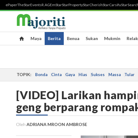
ePaper
TheStar
Events
R.AGE
mStar
StarProperty
StarCherish
StarCarsifu
StarSearc
Maya
Berita
Benua
Sukan
Mukmin
Relak
TOPIK:
Bonda
Cinta
Gaya
Hias
Sukses
Massa
Tular
[VIDEO] Larikan hampi
geng berparang rompak
Oleh
ADRIANA MROON AMBROSE