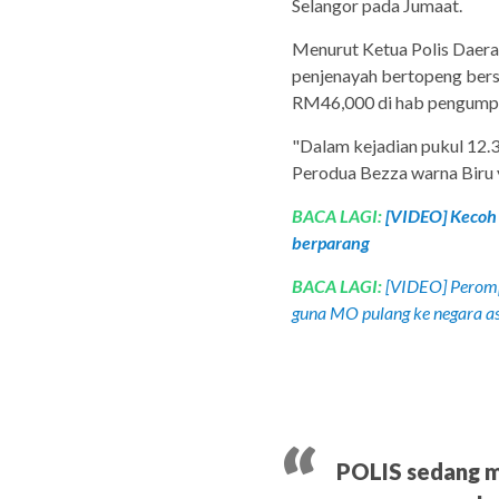
Selangor pada Jumaat.
Menurut Ketua Polis Daerah
penjenayah bertopeng ber
RM46,000 di hab pengumpu
"Dalam kejadian pukul 12.3
Perodua Bezza warna Biru 
BACA LAGI:
[VIDEO] Kecoh 
berparang
BACA LAGI:
[VIDEO] Peromp
guna MO pulang ke negara asa
POLIS sedang m