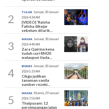
TULAR
Jumaat, 30 Januari
2
2026 4:34 AM
[VIDEO] 'Raisha
Falisha dikejar
sebelum ditarik...
MASSA
Jumaat, 30 Januari
3
2026 4:40 AM
Zara Qairina kena
tuduh curi RM20
walaupun tiada...
BISNES
Jumaat, 30 Januari
4
2026 5:33 AM
Cikgu jadikan
tanaman vanila
sumber rezeki...
MASSA
Khamis, 29 Januari
5
2026 7:50 AM
Thaipusam: 12
persimpangan jalan