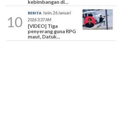
kebimbangan di...
BERITA
Isnin, 26 Januari
10
2026 3:37 AM
[VIDEO] Tiga
penyerang guna RPG
maut, Datuk...