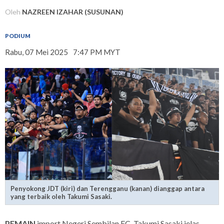
Oleh
NAZREEN IZAHAR (SUSUNAN)
PODIUM
Rabu, 07 Mei 2025
7:47 PM MYT
Penyokong JDT (kiri) dan Terengganu (kanan) dianggap antara
yang terbaik oleh Takumi Sasaki.
PEMAIN
import Negeri Sembilan FC, Takumi Sasaki jelas