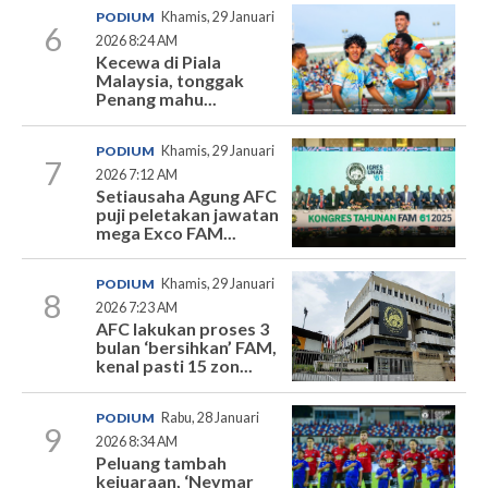
PODIUM
Khamis, 29 Januari
6
2026 8:24 AM
Kecewa di Piala
Malaysia, tonggak
Penang mahu...
PODIUM
Khamis, 29 Januari
7
2026 7:12 AM
Setiausaha Agung AFC
puji peletakan jawatan
mega Exco FAM...
PODIUM
Khamis, 29 Januari
8
2026 7:23 AM
AFC lakukan proses 3
bulan ‘bersihkan’ FAM,
kenal pasti 15 zon...
PODIUM
Rabu, 28 Januari
9
2026 8:34 AM
Peluang tambah
kejuaraan, ‘Neymar