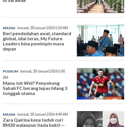
di Sarawak
MASSA
Jumaat, 30 Januari 2026 5:20 AM
Beri pendedahan awal, standard
global, nilai teras, My Future
Leaders bina pemimpin masa
depan
PODIUM
Jumaat, 30 Januari 2026 5:00
AM
Mana Joh Wid? Penyokong
Sabah FC berang lepas hilang 3
tonggak utama
MASSA
Jumaat, 30 Januari 2026 4:40 AM
Zara Qairina kena tuduh curi
RM20 walaupun tiada bukti —