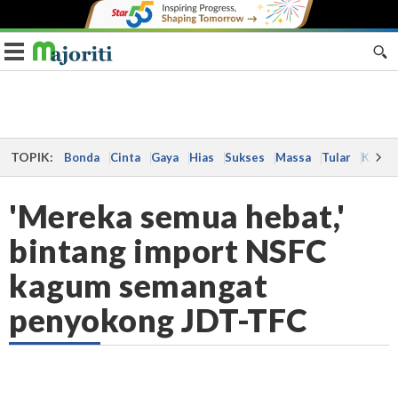
Toggle navigation
TOPIK:
Bonda
Cinta
Gaya
Hias
Sukses
Massa
Tular
Kes
'Mereka semua hebat,'
bintang import NSFC
kagum semangat
penyokong JDT-TFC