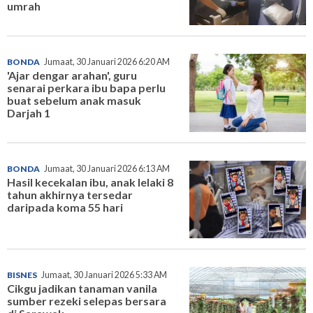
umrah
BONDA
Jumaat, 30 Januari 2026 6:20 AM
'Ajar dengar arahan', guru
senarai perkara ibu bapa perlu
buat sebelum anak masuk
Darjah 1
BONDA
Jumaat, 30 Januari 2026 6:13 AM
Hasil kecekalan ibu, anak lelaki 8
tahun akhirnya tersedar
daripada koma 55 hari
BISNES
Jumaat, 30 Januari 2026 5:33 AM
Cikgu jadikan tanaman vanila
sumber rezeki selepas bersara