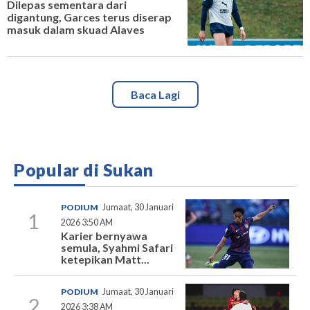
Dilepas sementara dari
digantung, Garces terus diserap
masuk dalam skuad Alaves
Baca Lagi
Popular di Sukan
PODIUM
Jumaat, 30 Januari
1
2026 3:50 AM
Karier bernyawa
semula, Syahmi Safari
ketepikan Matt...
PODIUM
Jumaat, 30 Januari
2
2026 3:38 AM