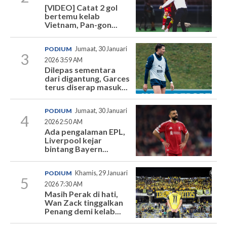
[VIDEO] Catat 2 gol
bertemu kelab
Vietnam, Pan-gon...
PODIUM
Jumaat, 30 Januari
3
2026 3:59 AM
Dilepas sementara
dari digantung, Garces
terus diserap masuk...
PODIUM
Jumaat, 30 Januari
4
2026 2:50 AM
Ada pengalaman EPL,
Liverpool kejar
bintang Bayern...
PODIUM
Khamis, 29 Januari
5
2026 7:30 AM
Masih Perak di hati,
Wan Zack tinggalkan
Penang demi kelab...