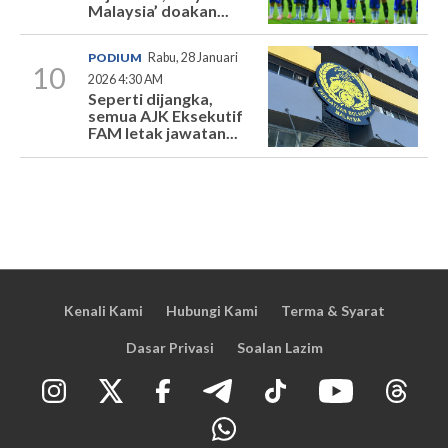
Malaysia’ doakan...
PODIUM
Rabu, 28 Januari
10
2026 4:30 AM
Seperti dijangka,
semua AJK Eksekutif
FAM letak jawatan...
Kenali Kami
Hubungi Kami
Terma & Syarat
Dasar Privasi
Soalan Lazim