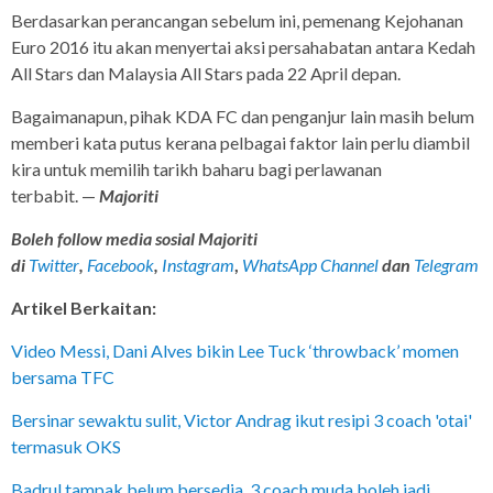
Berdasarkan perancangan sebelum ini, pemenang Kejohanan
Euro 2016 itu akan menyertai aksi persahabatan antara Kedah
All Stars dan Malaysia All Stars pada 22 April depan.
Bagaimanapun, pihak KDA FC dan penganjur lain masih belum
memberi kata putus kerana pelbagai faktor lain perlu diambil
kira untuk memilih tarikh baharu bagi perlawanan
terbabit. —
Majoriti
Boleh follow media sosial Majoriti
di
Twitter
,
Facebook
,
Instagram
,
WhatsApp Channel
dan
Telegram
Artikel Berkaitan:
Video Messi, Dani Alves bikin Lee Tuck ‘throwback’ momen
bersama TFC
Bersinar sewaktu sulit, Victor Andrag ikut resipi 3 coach 'otai'
termasuk OKS
Badrul tampak belum bersedia, 3 coach muda boleh jadi