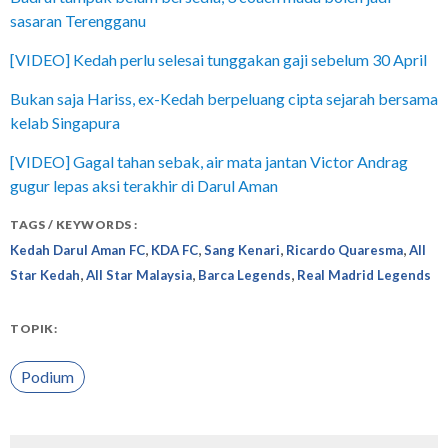
sasaran Terengganu
[VIDEO] Kedah perlu selesai tunggakan gaji sebelum 30 April
Bukan saja Hariss, ex-Kedah berpeluang cipta sejarah bersama
kelab Singapura
[VIDEO] Gagal tahan sebak, air mata jantan Victor Andrag
gugur lepas aksi terakhir di Darul Aman
TAGS / KEYWORDS :
,
,
,
,
Kedah Darul Aman FC
KDA FC
Sang Kenari
Ricardo Quaresma
All
,
,
,
Star Kedah
All Star Malaysia
Barca Legends
Real Madrid Legends
TOPIK:
Podium