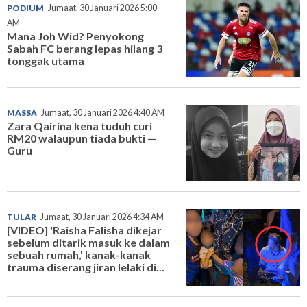
PODIUM
Jumaat, 30 Januari 2026 5:00
AM
Mana Joh Wid? Penyokong
Sabah FC berang lepas hilang 3
tonggak utama
MASSA
Jumaat, 30 Januari 2026 4:40 AM
Zara Qairina kena tuduh curi
RM20 walaupun tiada bukti —
Guru
TULAR
Jumaat, 30 Januari 2026 4:34 AM
[VIDEO] 'Raisha Falisha dikejar
sebelum ditarik masuk ke dalam
sebuah rumah,' kanak-kanak
trauma diserang jiran lelaki di...