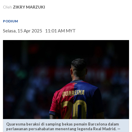
Oleh
ZIKRY MARZUKI
PODIUM
Selasa, 15 Apr 2025
11:01 AM MYT
Quaresma beraksi di samping bekas pemain Barcelona dalam
perlawanan persahabatan menentang legenda Real Madrid. —