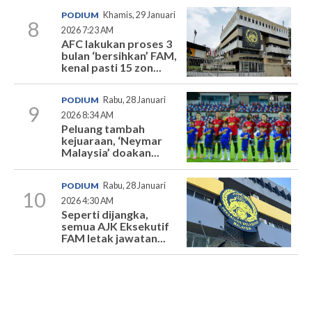
PODIUM
Khamis, 29 Januari
8
2026 7:23 AM
AFC lakukan proses 3
bulan ‘bersihkan’ FAM,
kenal pasti 15 zon...
PODIUM
Rabu, 28 Januari
9
2026 8:34 AM
Peluang tambah
kejuaraan, ‘Neymar
Malaysia’ doakan...
PODIUM
Rabu, 28 Januari
10
2026 4:30 AM
Seperti dijangka,
semua AJK Eksekutif
FAM letak jawatan...