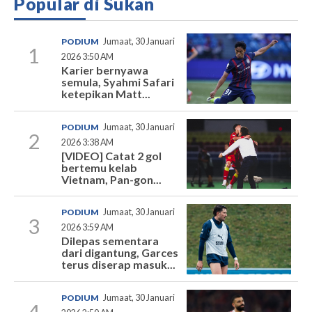
Popular di Sukan
PODIUM
Jumaat, 30 Januari
1
2026 3:50 AM
Karier bernyawa
semula, Syahmi Safari
ketepikan Matt...
PODIUM
Jumaat, 30 Januari
2
2026 3:38 AM
[VIDEO] Catat 2 gol
bertemu kelab
Vietnam, Pan-gon...
PODIUM
Jumaat, 30 Januari
3
2026 3:59 AM
Dilepas sementara
dari digantung, Garces
terus diserap masuk...
PODIUM
Jumaat, 30 Januari
4