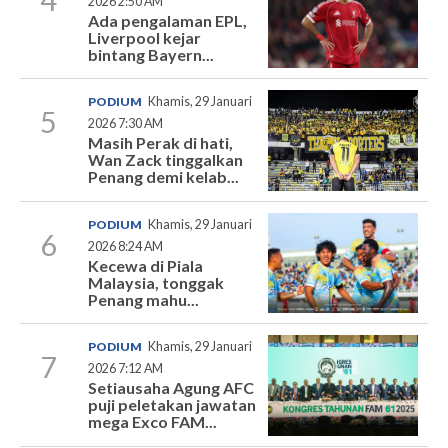
2026 2:50 AM
Ada pengalaman EPL,
Liverpool kejar
bintang Bayern...
PODIUM
Khamis, 29 Januari
5
2026 7:30 AM
Masih Perak di hati,
Wan Zack tinggalkan
Penang demi kelab...
PODIUM
Khamis, 29 Januari
6
2026 8:24 AM
Kecewa di Piala
Malaysia, tonggak
Penang mahu...
PODIUM
Khamis, 29 Januari
7
2026 7:12 AM
Setiausaha Agung AFC
puji peletakan jawatan
mega Exco FAM...