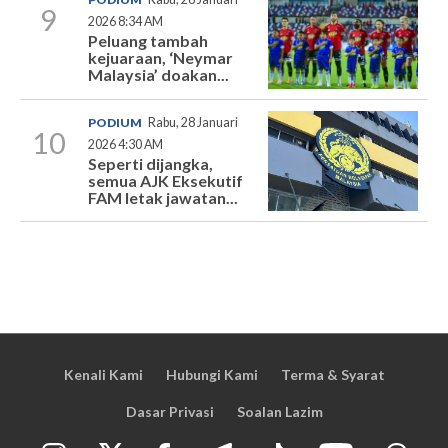
9
2026 8:34 AM
Peluang tambah
kejuaraan, ‘Neymar
Malaysia’ doakan...
PODIUM
Rabu, 28 Januari
10
2026 4:30 AM
Seperti dijangka,
semua AJK Eksekutif
FAM letak jawatan...
Kenali Kami
Hubungi Kami
Terma & Syarat
Dasar Privasi
Soalan Lazim