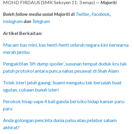
MOHD FIRDAUS (SMK Seksyen 11: 3 emas) —
Majoriti
Boleh follow media sosial Majoriti di
Twitter
,
Facebook
,
Instagram
dan
Telegram
Artikel Berkaitan:
Macam bas mini, bas henti-henti seluruh negara kini berwarna
merah jambu
Pengaktifan ‘lift dump spoiler’, susunan tempat duduk kru tak
patuh protokol antara punca nahas pesawat di Shah Alam
Tolak isteri jatuh gaung: Suami mengaku tak bersalah buat
ugutan, cubaan bunuh isteri
Perokok hisap vape 4 kali ganda berisiko hidap kanser paru-
paru
Anda golongan pencinta dunia palsu atau pelabur saham
akhirat?