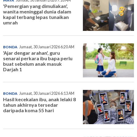
MAYA
Jumaat, 30 Januari 2026 7:18 AM
'Pemergian yang dimuliakan',
wanita meninggal dunia dalam
kapal terbang lepas tunaikan
umrah
BONDA
Jumaat, 30 Januari 2026 6:20 AM
'Ajar dengar arahan', guru
senarai perkara ibu bapa perlu
buat sebelum anak masuk
Darjah 1
BONDA
Jumaat, 30 Januari 2026 6:13 AM
Hasil kecekalan ibu, anak lelaki 8
tahun akhirnya tersedar
daripada koma 55 hari