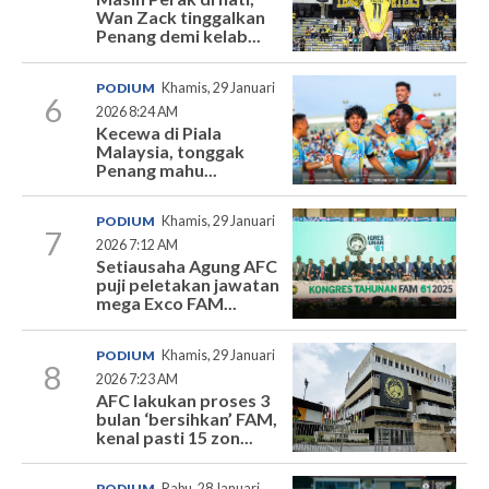
Wan Zack tinggalkan
Penang demi kelab...
PODIUM
Khamis, 29 Januari
6
2026 8:24 AM
Kecewa di Piala
Malaysia, tonggak
Penang mahu...
PODIUM
Khamis, 29 Januari
7
2026 7:12 AM
Setiausaha Agung AFC
puji peletakan jawatan
mega Exco FAM...
PODIUM
Khamis, 29 Januari
8
2026 7:23 AM
AFC lakukan proses 3
bulan ‘bersihkan’ FAM,
kenal pasti 15 zon...
PODIUM
Rabu, 28 Januari