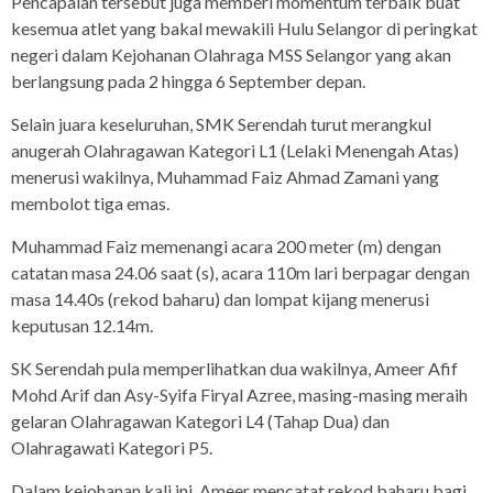
Pencapaian tersebut juga memberi momentum terbaik buat
kesemua atlet yang bakal mewakili Hulu Selangor di peringkat
negeri dalam Kejohanan Olahraga MSS Selangor yang akan
berlangsung pada 2 hingga 6 September depan.
Selain juara keseluruhan, SMK Serendah turut merangkul
anugerah Olahragawan Kategori L1 (Lelaki Menengah Atas)
menerusi wakilnya, Muhammad Faiz Ahmad Zamani yang
membolot tiga emas.
Muhammad Faiz memenangi acara 200 meter (m) dengan
catatan masa 24.06 saat (s), acara 110m lari berpagar dengan
masa 14.40s (rekod baharu) dan lompat kijang menerusi
keputusan 12.14m.
SK Serendah pula memperlihatkan dua wakilnya, Ameer Afif
Mohd Arif dan Asy-Syifa Firyal Azree, masing-masing meraih
gelaran Olahragawan Kategori L4 (Tahap Dua) dan
Olahragawati Kategori P5.
Dalam kejohanan kali ini, Ameer mencatat rekod baharu bagi