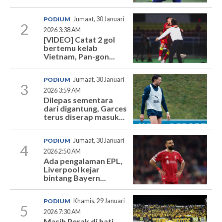
PODIUM
Jumaat, 30 Januari
2
2026 3:38 AM
[VIDEO] Catat 2 gol
bertemu kelab
Vietnam, Pan-gon...
PODIUM
Jumaat, 30 Januari
3
2026 3:59 AM
Dilepas sementara
dari digantung, Garces
terus diserap masuk...
PODIUM
Jumaat, 30 Januari
4
2026 2:50 AM
Ada pengalaman EPL,
Liverpool kejar
bintang Bayern...
PODIUM
Khamis, 29 Januari
5
2026 7:30 AM
Masih Perak di hati,