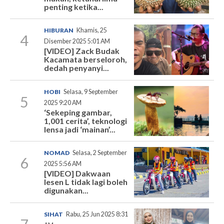
penting ketika...
HIBURAN
Khamis, 25
4
Disember 2025 5:01 AM
[VIDEO] Zack Budak
Kacamata berseloroh,
dedah penyanyi...
HOBI
Selasa, 9 September
5
2025 9:20 AM
‘Sekeping gambar,
1,001 cerita’, teknologi
lensa jadi ‘mainan’...
NOMAD
Selasa, 2 September
6
2025 5:56 AM
[VIDEO] Dakwaan
lesen L tidak lagi boleh
digunakan...
SIHAT
Rabu, 25 Jun 2025 8:31