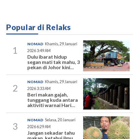
Popular di Relaks
NOMAD
Khamis, 29 Januari
1
2026 3:49 AM
Dulu ibarat hidup
segan mati tak mahu, 3
pekan di Johor kini...
NOMAD
Khamis, 29 Januari
2
2026 3:33 AM
Beri makan gajah,
tunggang kuda antara
aktiviti warnai Hari...
NOMAD
Selasa, 20 Januari
3
2026 6:29 AM
Jangan sekadar tahu
makan, ketahui ilmu