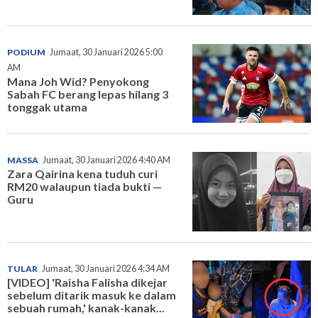
PODIUM
Jumaat, 30 Januari 2026 5:00
AM
Mana Joh Wid? Penyokong
Sabah FC berang lepas hilang 3
tonggak utama
MASSA
Jumaat, 30 Januari 2026 4:40 AM
Zara Qairina kena tuduh curi
RM20 walaupun tiada bukti —
Guru
TULAR
Jumaat, 30 Januari 2026 4:34 AM
[VIDEO] 'Raisha Falisha dikejar
sebelum ditarik masuk ke dalam
sebuah rumah,' kanak-kanak...