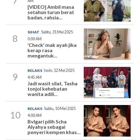
7
AM
[VIDEO] Ambil masa
setahun turun berat
badan, rahsia...
SIHAT
Sabtu, 31 Mei 2025
8
0:00 AM
'Check' mak ayah jika
kerap rasa
mengantuk...
RELAKS
Isnin, 12 Mei 2025
9
4:45 AM
Jadi wasit silat, Tasha
tonjol kehebatan
wanita adili...
RELAKS
Sabtu, 10 Mei 2025
10
4:00 AM
Bvlgari pilih Scha
Alyahya sebagai
penyeri kempen khas...