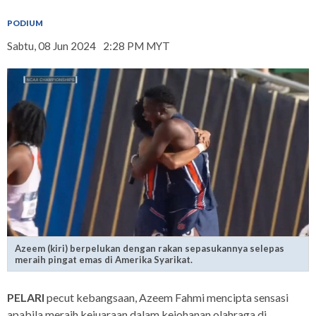
PODIUM
Sabtu, 08 Jun 2024
2:28 PM MYT
Azeem (kiri) berpelukan dengan rakan sepasukannya selepas
meraih pingat emas di Amerika Syarikat.
PELARI
pecut kebangsaan, Azeem Fahmi mencipta sensasi
apabila meraih kejuaraan dalam kejohanan olahraga di