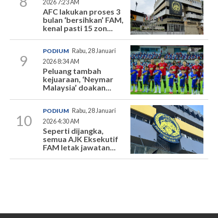
8
2026 7:23 AM
AFC lakukan proses 3
bulan ‘bersihkan’ FAM,
kenal pasti 15 zon...
PODIUM
Rabu, 28 Januari
9
2026 8:34 AM
Peluang tambah
kejuaraan, ‘Neymar
Malaysia’ doakan...
PODIUM
Rabu, 28 Januari
10
2026 4:30 AM
Seperti dijangka,
semua AJK Eksekutif
FAM letak jawatan...