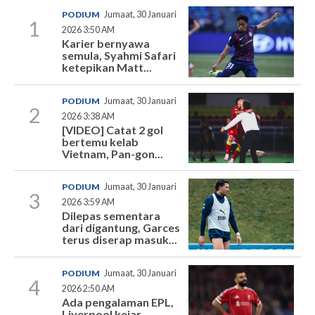
PODIUM
Jumaat, 30 Januari
1
2026 3:50 AM
Karier bernyawa
semula, Syahmi Safari
ketepikan Matt...
PODIUM
Jumaat, 30 Januari
2
2026 3:38 AM
[VIDEO] Catat 2 gol
bertemu kelab
Vietnam, Pan-gon...
PODIUM
Jumaat, 30 Januari
3
2026 3:59 AM
Dilepas sementara
dari digantung, Garces
terus diserap masuk...
PODIUM
Jumaat, 30 Januari
4
2026 2:50 AM
Ada pengalaman EPL,
Liverpool kejar