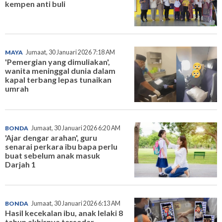
kempen anti buli
MAYA
Jumaat, 30 Januari 2026 7:18 AM
'Pemergian yang dimuliakan',
wanita meninggal dunia dalam
kapal terbang lepas tunaikan
umrah
BONDA
Jumaat, 30 Januari 2026 6:20 AM
'Ajar dengar arahan', guru
senarai perkara ibu bapa perlu
buat sebelum anak masuk
Darjah 1
BONDA
Jumaat, 30 Januari 2026 6:13 AM
Hasil kecekalan ibu, anak lelaki 8
tahun akhirnya tersedar