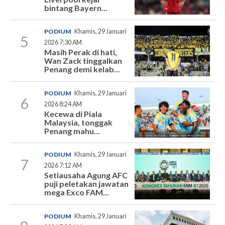
bintang Bayern...
PODIUM
Khamis, 29 Januari
5
2026 7:30 AM
Masih Perak di hati,
Wan Zack tinggalkan
Penang demi kelab...
PODIUM
Khamis, 29 Januari
6
2026 8:24 AM
Kecewa di Piala
Malaysia, tonggak
Penang mahu...
PODIUM
Khamis, 29 Januari
7
2026 7:12 AM
Setiausaha Agung AFC
puji peletakan jawatan
mega Exco FAM...
PODIUM
Khamis, 29 Januari