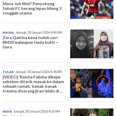
Mana Joh Wid? Penyokong
Sabah FC berang lepas hilang 3
tonggak utama
MASSA
Jumaat, 30 Januari 2026 4:40 AM
Zara Qairina kena tuduh curi
RM20 walaupun tiada bukti —
Guru
TULAR
Jumaat, 30 Januari 2026 4:34 AM
[VIDEO] 'Raisha Falisha dikejar
sebelum ditarik masuk ke dalam
sebuah rumah,' kanak-kanak
trauma diserang jiran lelaki di...
MAYA
Jumaat, 30 Januari 2026 4:10 AM