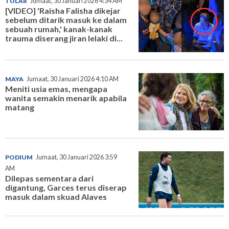
TULAR
Jumaat, 30 Januari 2026 4:34 AM
[VIDEO] 'Raisha Falisha dikejar
sebelum ditarik masuk ke dalam
sebuah rumah,' kanak-kanak
trauma diserang jiran lelaki di...
MAYA
Jumaat, 30 Januari 2026 4:10 AM
Meniti usia emas, mengapa
wanita semakin menarik apabila
matang
PODIUM
Jumaat, 30 Januari 2026 3:59
AM
Dilepas sementara dari
digantung, Garces terus diserap
masuk dalam skuad Alaves