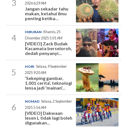
3
2026 6:29 AM
Jangan sekadar tahu
makan, ketahui ilmu
penting ketika...
HIBURAN
Khamis, 25
4
Disember 2025 5:01 AM
[VIDEO] Zack Budak
Kacamata berseloroh,
dedah penyanyi...
HOBI
Selasa, 9 September
5
2025 9:20 AM
‘Sekeping gambar,
1,001 cerita’, teknologi
lensa jadi ‘mainan’...
NOMAD
Selasa, 2 September
6
2025 5:56 AM
[VIDEO] Dakwaan
lesen L tidak lagi boleh
digunakan...