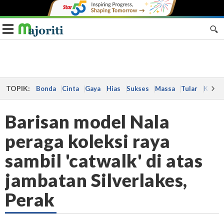
Toggle navigation
TOPIK:
Bonda
Cinta
Gaya
Hias
Sukses
Massa
Tular
Kes
Barisan model Nala
peraga koleksi raya
sambil 'catwalk' di atas
jambatan Silverlakes,
Perak