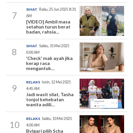
SIHAT
Rabu, 25 Jun 2025 8:31
7
AM
[VIDEO] Ambil masa
setahun turun berat
badan, rahsia...
SIHAT
Sabtu, 31 Mei 2025
8
0:00 AM
'Check' mak ayah jika
kerap rasa
mengantuk...
RELAKS
Isnin, 12 Mei 2025
9
4:45 AM
Jadi wasit silat, Tasha
tonjol kehebatan
wanita adili...
RELAKS
Sabtu, 10 Mei 2025
10
4:00 AM
Bvlgari pilih Scha