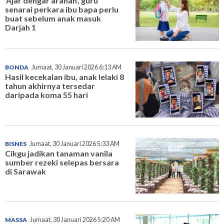
'Ajar dengar arahan', guru
senarai perkara ibu bapa perlu
buat sebelum anak masuk
Darjah 1
BONDA
Jumaat, 30 Januari 2026 6:13 AM
Hasil kecekalan ibu, anak lelaki 8
tahun akhirnya tersedar
daripada koma 55 hari
BISNES
Jumaat, 30 Januari 2026 5:33 AM
Cikgu jadikan tanaman vanila
sumber rezeki selepas bersara
di Sarawak
MASSA
Jumaat, 30 Januari 2026 5:20 AM