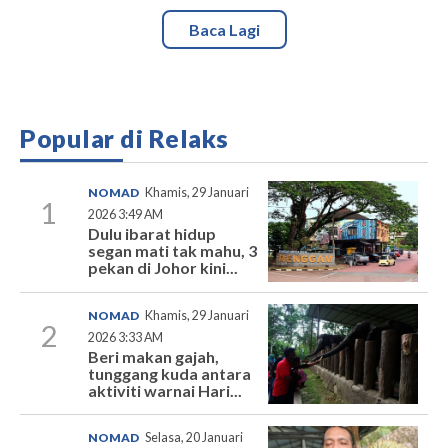
Baca Lagi
Popular di Relaks
NOMAD
Khamis, 29 Januari
1
2026 3:49 AM
Dulu ibarat hidup
segan mati tak mahu, 3
pekan di Johor kini...
NOMAD
Khamis, 29 Januari
2
2026 3:33 AM
Beri makan gajah,
tunggang kuda antara
aktiviti warnai Hari...
NOMAD
Selasa, 20 Januari