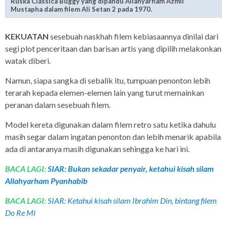
Ruska Classica Buggy yang dipandu Allahyarham Azmil
Mustapha dalam filem Ali Setan 2 pada 1970.
KEKUATAN
sesebuah naskhah filem kebiasaannya dinilai dari
segi plot penceritaan dan barisan artis yang dipilih melakonkan
watak diberi.
Namun, siapa sangka di sebalik itu, tumpuan penonton lebih
terarah kepada elemen-elemen lain yang turut memainkan
peranan dalam sesebuah filem.
Model kereta digunakan dalam filem retro satu ketika dahulu
masih segar dalam ingatan penonton dan lebih menarik apabila
ada di antaranya masih digunakan sehingga ke hari ini.
BACA LAGI:
SIAR: Bukan sekadar penyair, ketahui kisah silam
Allahyarham Pyanhabib
BACA LAGI:
SIAR: Ketahui kisah silam Ibrahim Din, bintang filem
Do Re Mi