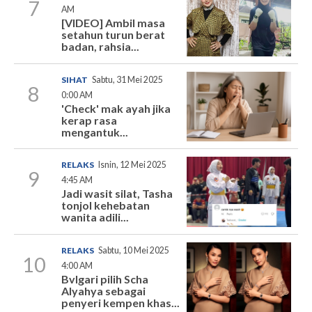
7
AM
[VIDEO] Ambil masa
setahun turun berat
badan, rahsia...
SIHAT
Sabtu, 31 Mei 2025
8
0:00 AM
'Check' mak ayah jika
kerap rasa
mengantuk...
RELAKS
Isnin, 12 Mei 2025
9
4:45 AM
Jadi wasit silat, Tasha
tonjol kehebatan
wanita adili...
RELAKS
Sabtu, 10 Mei 2025
10
4:00 AM
Bvlgari pilih Scha
Alyahya sebagai
penyeri kempen khas...