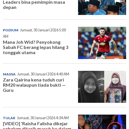
Leaders bina pemimpin masa
depan
PODIUM
Jumaat, 30 Januari 2026 5:00
AM
Mana Joh Wid? Penyokong
Sabah FC berang lepas hilang 3
tonggak utama
MASSA
Jumaat, 30 Januari 2026 4:40 AM
Zara Qairina kena tuduh curi
RM20 walaupun tiada bukti —
Guru
TULAR
Jumaat, 30 Januari 2026 4:34 AM
[VIDEO] 'Raisha Falisha dikejar
sebelum ditarik masuk ke dalam