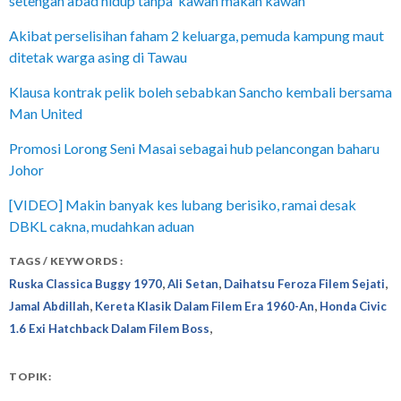
setengah abad hidup tanpa ‘kawan makan kawan’
Akibat perselisihan faham 2 keluarga, pemuda kampung maut
ditetak warga asing di Tawau
Klausa kontrak pelik boleh sebabkan Sancho kembali bersama
Man United
Promosi Lorong Seni Masai sebagai hub pelancongan baharu
Johor
[VIDEO] Makin banyak kes lubang berisiko, ramai desak
DBKL cakna, mudahkan aduan
TAGS / KEYWORDS :
,
,
,
Ruska Classica Buggy 1970
Ali Setan
Daihatsu Feroza Filem Sejati
,
,
Jamal Abdillah
Kereta Klasik Dalam Filem Era 1960-An
Honda Civic
,
1.6 Exi Hatchback Dalam Filem Boss
TOPIK: