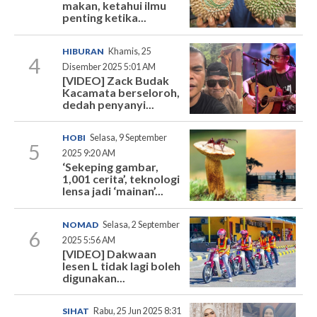
makan, ketahui ilmu
penting ketika...
HIBURAN
Khamis, 25
4
Disember 2025 5:01 AM
[VIDEO] Zack Budak
Kacamata berseloroh,
dedah penyanyi...
HOBI
Selasa, 9 September
5
2025 9:20 AM
‘Sekeping gambar,
1,001 cerita’, teknologi
lensa jadi ‘mainan’...
NOMAD
Selasa, 2 September
6
2025 5:56 AM
[VIDEO] Dakwaan
lesen L tidak lagi boleh
digunakan...
SIHAT
Rabu, 25 Jun 2025 8:31