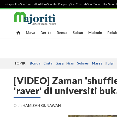
ePaper
TheStar
Events
R.AGE
mStar
StarProperty
StarCherish
StarCarsifu
StarSearc
Maya
Berita
Benua
Sukan
Mukmin
Relak
TOPIK:
Bonda
Cinta
Gaya
Hias
Sukses
Massa
Tular
[VIDEO] Zaman 'shuffle'
'raver' di universiti b
Oleh
HAMIZAH GUNAWAN