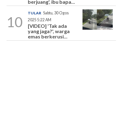
berjuang', ibu bapa...
TULAR
Sabtu, 30 Ogos
10
2025 5:22 AM
[VIDEO] 'Tak ada
yang jaga?', warga
emas berkerusi...