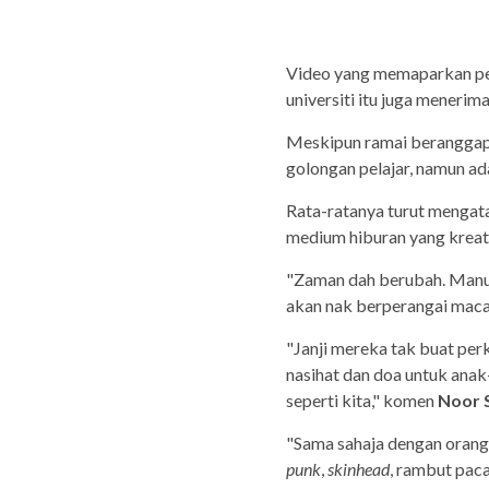
Video yang memaparkan pers
universiti itu juga meneri
Meskipun ramai beranggapa
golongan pelajar, namun ad
Rata-ratanya turut mengata
medium hiburan yang kreati
"Zaman dah berubah. Manu
akan nak berperangai maca
"Janji mereka tak buat pe
nasihat dan doa untuk anak-
seperti kita," komen
Noor 
"Sama sahaja dengan orang l
punk
,
skinhead
, rambut pac