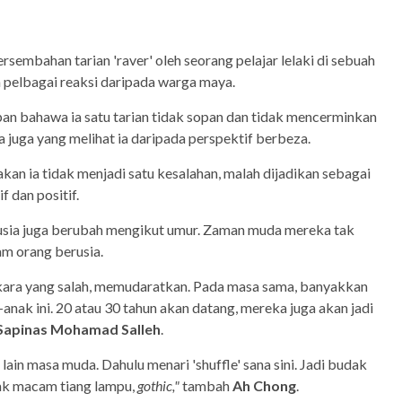
embahan tarian 'raver' oleh seorang pelajar lelaki di sebuah
ma pelbagai reaksi daripada warga maya.
n bahawa ia satu tarian tidak sopan dan tidak mencerminkan
a juga yang melihat ia daripada perspektif berbeza.
kan ia tidak menjadi satu kesalahan, malah dijadikan sebagai
f dan positif.
sia juga berubah mengikut umur. Zaman muda mereka tak
m orang berusia.
rkara yang salah, memudaratkan. Pada masa sama, banyakkan
anak ini. 20 atau 30 tahun akan datang, mereka juga akan jadi
Sapinas Mohamad Salleh
.
ain masa muda. Dahulu menari 'shuffle' sana sini. Jadi budak
ak macam tiang lampu,
gothic,"
tambah
Ah Chong
.