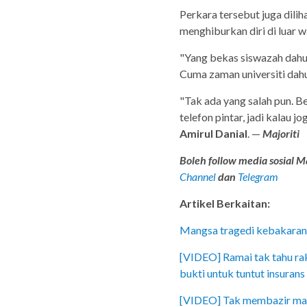
Perkara tersebut juga dilih
menghiburkan diri di luar w
"Yang bekas siswazah dahul
Cuma zaman universiti dahu
"Tak ada yang salah pun. Be
telefon pintar, jadi kalau j
Amirul Danial
. —
Majoriti
Boleh follow media sosial Ma
Channel
dan
Telegram
Artikel Berkaitan:
Mangsa tragedi kebakaran P
[VIDEO] Ramai tak tahu rak
bukti untuk tuntut insurans
[VIDEO] Tak membazir masa,