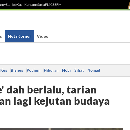
h
myStarjob
Kuali
Kuntum
SuriaFM
988FM
s
NetzKorner
Video
Kes
Bisnes
Podium
Hiburan
Hobi
Sihat
Nomad
 dah berlalu, tarian
ukan lagi kejutan budaya