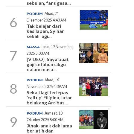
sebulan, fans gesa...
PODIUM
Ahad, 21
6
Disember 2025 4:43 AM
Tak belajar dari
kesilapan, Syihan
sekali lagi...
MASSA
Isnin, 17 November
7
2025 5:03 AM
[VIDEO] 'Saya buat
gaji setahun cikgu
dalam masa...
PODIUM
Ahad, 16
8
November 2025 4:39 AM
Sekali lagi terlepas
‘call up’ Filipina, latar
belakang Arribas...
PODIUM
Jumaat, 10
9
Oktober 2025 5:00 AM
'Anak-anak dah lama
berlatih dan