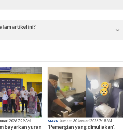
lam artikel ini?
anuari 2026 7:29 AM
MAYA
Jumaat, 30 Januari 2026 7:18 AM
am bayarkan yuran
'Pemergian yang dimuliakan',