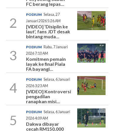
FC berang lepas...
PODIUM
Selasa, 27
2
Januari 2026 5:26 AM
[VIDEO] 'Disiplin ke
laut', fans JDT desak
bintang muda...
PODIUM
Rabu, 7 Januari
3
2026 7:10 AM
Komitmen pemain
layak ke final Piala
FA bayangi...
PODIUM
Selasa, 6 Januari
4
2026 3:23 AM
[VIDEO] Kontroversi
pengadilan
ranapkan misi...
PODIUM
Selasa, 6 Januari
5
2026 4:09 AM
Dakwa dibayar
cecah RM150,000