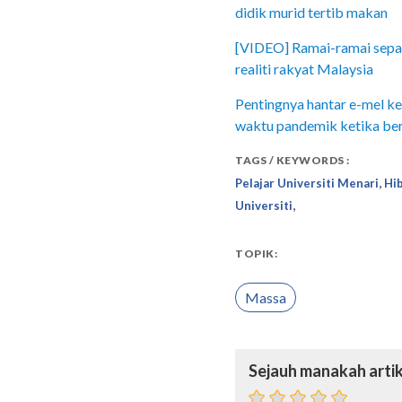
didik murid tertib makan
[VIDEO] Ramai-ramai sepakat
realiti rakyat Malaysia
Pentingnya hantar e-mel k
waktu pandemik ketika bercu
TAGS / KEYWORDS :
,
Pelajar Universiti Menari
Hib
,
Universiti
TOPIK:
Massa
Sejauh manakah artik