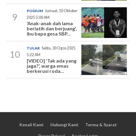
PODIUM
Jumaat, 10 Oktober
9
2025 5:00 AM
'Anak-anak dah lama
berlatih dan berjuang',
ibu bapa gesa SBP...
TULAR
Sabtu, 30 Ogos 2025
10
5:22 AM
[VIDEO] 'Tak ada yang
jaga?', warga emas
berkerusi roda...
Kenali Kami
Hubungi Kami
Terma & Syarat
Dasar Privasi
Soalan Lazim