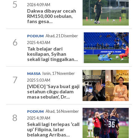
5
2026 4:09 AM
Dakwa dibayar cecah
RM150,000 sebulan,
fans gesa...
PODIUM
Ahad, 21 Disember
6
2025 4:43 AM
Tak belajar dari
kesilapan, Syihan
sekali lagi tinggalkan...
MASSA
Isnin, 17 November
7
2025 5:03 AM
[VIDEO] 'Saya buat gaji
setahun cikgu dalam
masa sebulan', Dr...
PODIUM
Ahad, 16 November
8
2025 4:39 AM
Sekali lagi terlepas ‘call
up’ Filipina, latar
belakang Arribas...