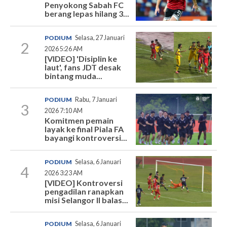
Penyokong Sabah FC
berang lepas hilang 3...
PODIUM
Selasa, 27 Januari
2
2026 5:26 AM
[VIDEO] 'Disiplin ke
laut', fans JDT desak
bintang muda...
PODIUM
Rabu, 7 Januari
3
2026 7:10 AM
Komitmen pemain
layak ke final Piala FA
bayangi kontroversi...
PODIUM
Selasa, 6 Januari
4
2026 3:23 AM
[VIDEO] Kontroversi
pengadilan ranapkan
misi Selangor II balas...
PODIUM
Selasa, 6 Januari