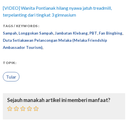
[VIDEO] Wanita Pontianak hilang nyawa jatuh treadmill,
terpelanting dari tingkat 3 gimnasium
TAGS / KEYWORDS :
,
,
,
,
,
Sampah
Longgokan Sampah
Jambatan Klebang
PBT
Fan Bingbing
Duta Setiakawan Pelancongan Melaka (Melaka Friendship
,
Ambassador Tourism)
TOPIK:
Tular
Sejauh manakah artikel ini memberi manfaat?