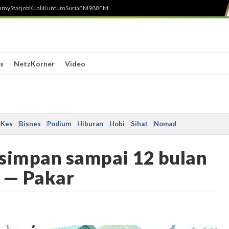
h
myStarjob
Kuali
Kuntum
SuriaFM
988FM
s
NetzKorner
Video
Kes
Bisnes
Podium
Hiburan
Hobi
Sihat
Nomad
isimpan sampai 12 bulan
l — Pakar