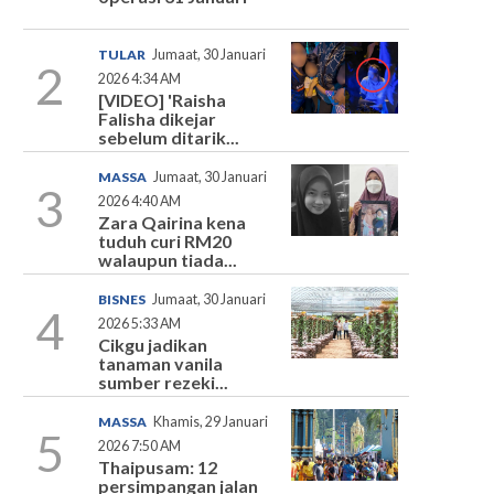
TULAR
Jumaat, 30 Januari
2
2026 4:34 AM
[VIDEO] 'Raisha
Falisha dikejar
sebelum ditarik...
MASSA
Jumaat, 30 Januari
3
2026 4:40 AM
Zara Qairina kena
tuduh curi RM20
walaupun tiada...
BISNES
Jumaat, 30 Januari
4
2026 5:33 AM
Cikgu jadikan
tanaman vanila
sumber rezeki...
MASSA
Khamis, 29 Januari
5
2026 7:50 AM
Thaipusam: 12
persimpangan jalan