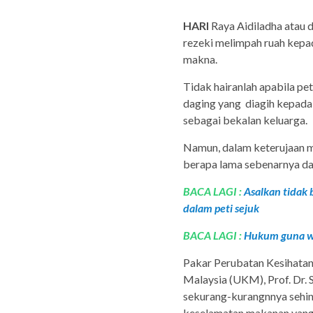
HARI
Raya Aidiladha atau 
rezeki melimpah ruah kepa
makna.
Tidak hairanlah apabila pe
daging yang diagih kepada 
sebagai bekalan keluarga.
Namun, dalam keterujaan m
berapa lama sebenarnya da
BACA LAGI :
Asalkan tidak 
dalam peti sejuk
BACA LAGI :
Hukum guna wa
Pakar Perubatan Kesihatan
Malaysia (UKM), Prof. Dr. 
sekurang-kurangnnya sehing
keselamatan makanan yang