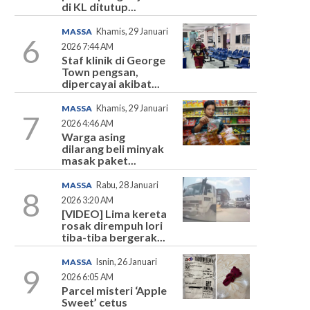
di KL ditutup...
MASSA
Khamis, 29 Januari
6
2026 7:44 AM
Staf klinik di George
Town pengsan,
dipercayai akibat...
MASSA
Khamis, 29 Januari
7
2026 4:46 AM
Warga asing
dilarang beli minyak
masak paket...
MASSA
Rabu, 28 Januari
8
2026 3:20 AM
[VIDEO] Lima kereta
rosak dirempuh lori
tiba-tiba bergerak...
MASSA
Isnin, 26 Januari
9
2026 6:05 AM
Parcel misteri ‘Apple
Sweet’ cetus