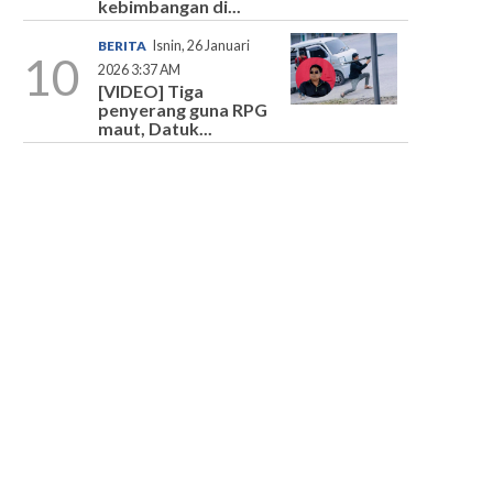
kebimbangan di...
BERITA
Isnin, 26 Januari
10
2026 3:37 AM
[VIDEO] Tiga
penyerang guna RPG
maut, Datuk...