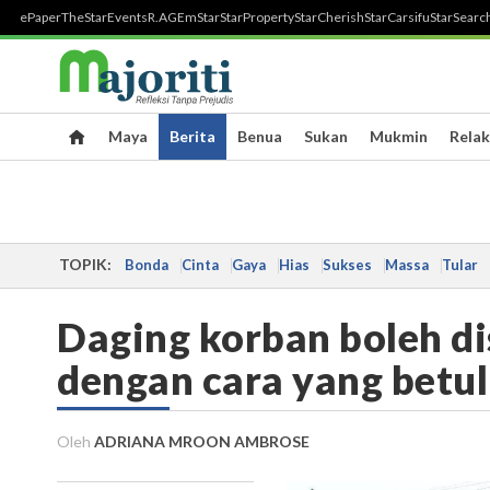
ePaper
TheStar
Events
R.AGE
mStar
StarProperty
StarCherish
StarCarsifu
StarSearc
Maya
Berita
Benua
Sukan
Mukmin
Relak
TOPIK:
Bonda
Cinta
Gaya
Hias
Sukses
Massa
Tular
Daging korban boleh d
dengan cara yang betu
Oleh
ADRIANA MROON AMBROSE