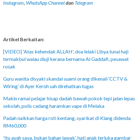
Instagram
,
WhatsApp Channel
dan
Telegram
Artikel Berkaitan:
[VIDEO] 'Atas kehendak ALLAH', doa lelaki Libya tunai haji
termakbul walau diuji kerana bernama Al Gaddafi, pesawat
rosak
Guru wanita disyaki skandal suami orang dikenali ‘CCTV &
Wiring’ di Ayer Keroh sah direhatkan tugas
Makin ramai pelajar hisap dadah bawah pokok tepi jalan lepas
sekolah, polis cadang haramkan vape di Melaka
Padah naikkan harga roti kentang, syarikat di Klang didenda
RM60,000
'Itu ayah saya, bukan bahan lawak', hati anak terluka gambar