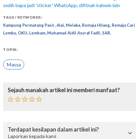
sedih bapa jadi 'sticker' WhatsApp, difitnah kahwin lain
TAGS / KEYWORDS :
,
,
,
,
Kampung Permatang Pasir
Alai
Melaka
Remaja Hilang
Remaja Cari
,
,
,
,
,
Lembu
OKU
Lembam
Muhamad Aidil Asyraf Fadli
SAR
TOPIK:
Massa
Sejauh manakah artikel ini memberi manfaat?
Terdapat kesilapan dalam artikel ini?
Laporkan kepada kami