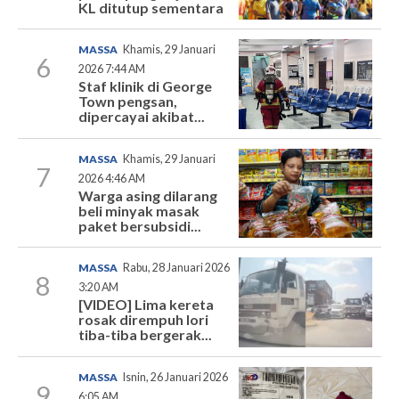
KL ditutup sementara
MASSA
Khamis, 29 Januari
6
2026 7:44 AM
Staf klinik di George
Town pengsan,
dipercayai akibat...
MASSA
Khamis, 29 Januari
7
2026 4:46 AM
Warga asing dilarang
beli minyak masak
paket bersubsidi...
MASSA
Rabu, 28 Januari 2026
8
3:20 AM
[VIDEO] Lima kereta
rosak dirempuh lori
tiba-tiba bergerak...
MASSA
Isnin, 26 Januari 2026
9
6:05 AM