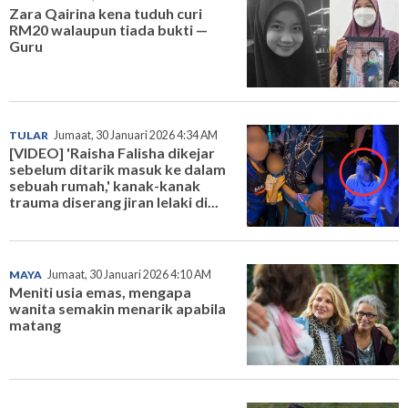
Zara Qairina kena tuduh curi
RM20 walaupun tiada bukti —
Guru
TULAR
Jumaat, 30 Januari 2026 4:34 AM
[VIDEO] 'Raisha Falisha dikejar
sebelum ditarik masuk ke dalam
sebuah rumah,' kanak-kanak
trauma diserang jiran lelaki di...
MAYA
Jumaat, 30 Januari 2026 4:10 AM
Meniti usia emas, mengapa
wanita semakin menarik apabila
matang