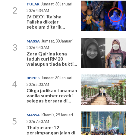
TULAR
Jumaat, 30 Januari
2
2026 4:34 AM
[VIDEO] 'Raisha
Falisha dikejar
sebelum ditarik...
MASSA
Jumaat, 30 Januari
3
2026 4:40 AM
Zara Qairina kena
tuduh curi RM20
walaupun tiada bukti...
BISNES
Jumaat, 30 Januari
4
2026 5:33 AM
Cikgu jadikan tanaman
vanila sumber rezeki
selepas bersara di...
MASSA
Khamis, 29 Januari
5
2026 7:50 AM
Thaipusam: 12
persimpangan jalan di