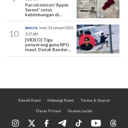
Parcel misteri ‘Apple
Sweet’ cetus
kebimbangan di...
BERITA
Isnin, 26 Januari 2026
10
3:37 AM
[VIDEO] Tiga
penyerang guna RPG
maut, Datuk Bandar...
Kenali Kami
Hubungi Kami
Terma & Syarat
Dasar Privasi
Soalan Lazim