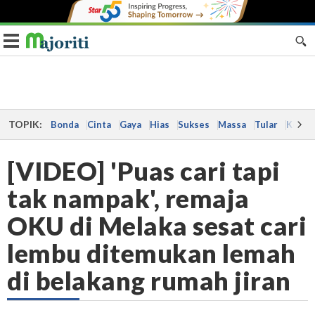
Toggle navigation
TOPIK:
Bonda
Cinta
Gaya
Hias
Sukses
Massa
Tular
Kes
[VIDEO] 'Puas cari tapi
tak nampak', remaja
OKU di Melaka sesat cari
lembu ditemukan lemah
di belakang rumah jiran