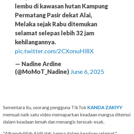
lembu di kawasan hutan Kampung
Permatang Pasir dekat Alai,
Melaka sejak Rabu ditemukan
selamat selepas lebih 32 jam
kehilangannya.
pic.twitter.com/2CXonuHl8X
— Nadine Ardine
(@MoMoT_Nadine)
June 6, 2025
Sementara itu, seorang pengguna TikTok
KANDA ZAKIYY
memuat naik satu video memaparkan keadaan mangsa ditemui
dalam keadaan lemah dan menangis teresak-esak.
"Alhamdulillah Aidil dah Jumpa dalam keadaan selamat,"