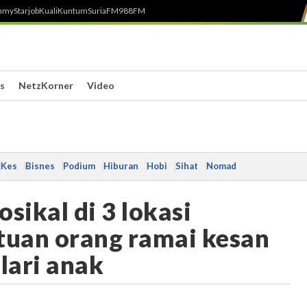
h
myStarjob
Kuali
Kuntum
SuriaFM
988FM
s
NetzKorner
Video
Kes
Bisnes
Podium
Hiburan
Hobi
Sihat
Nomad
ikal di 3 lokasi
tuan orang ramai kesan
lari anak