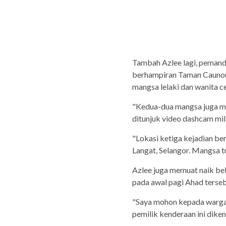
Tambah Azlee lagi, pemandu
berhampiran Taman Caunou
mangsa lelaki dan wanita c
"Kedua-dua mangsa juga m
ditunjuk video dashcam mil
"Lokasi ketiga kejadian b
Langat, Selangor. Mangsa t
Azlee juga memuat naik b
pada awal pagi Ahad terseb
"Saya mohon kepada warga
pemilik kenderaan ini diken