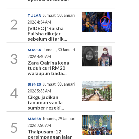
TULAR
Jumaat, 30 Januari
2
2026 4:34 AM
[VIDEO] 'Raisha
Falisha dikejar
sebelum ditarik...
MASSA
Jumaat, 30 Januari
3
2026 4:40 AM
Zara Qairina kena
tuduh curi RM20
walaupun tiada...
BISNES
Jumaat, 30 Januari
4
2026 5:33 AM
Cikgu jadikan
tanaman vanila
sumber rezeki...
MASSA
Khamis, 29 Januari
5
2026 7:50 AM
Thaipusam: 12
persimpangan jalan