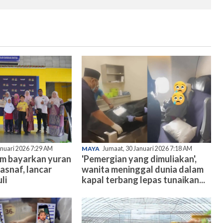
anuari 2026 7:29 AM
MAYA
Jumaat, 30 Januari 2026 7:18 AM
am bayarkan yuran
'Pemergian yang dimuliakan',
asnaf, lancar
wanita meninggal dunia dalam
li
kapal terbang lepas tunaikan...