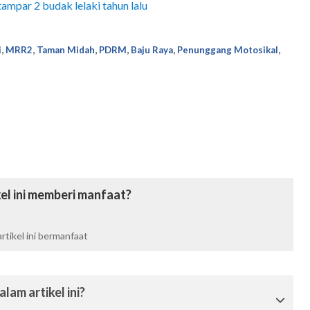
ampar 2 budak lelaki tahun lalu
,
,
,
,
,
,
i
MRR2
Taman Midah
PDRM
Baju Raya
Penunggang Motosikal
el ini memberi manfaat?
tikel ini bermanfaat
lam artikel ini?