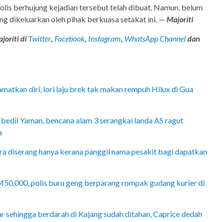
olis berhujung kejadian tersebut telah dibuat. Namun, belum
g dikeluarkan oleh pihak berkuasa setakat ini. —
Majoriti
joriti di
Twitter
,
Facebook
,
Instagram
,
WhatsApp Channel
dan
atkan diri, lori laju brek tak makan rempuh Hilux di Gua
bedil Yaman, bencana alam 3 serangkai landa AS ragut
a
ra diserang hanya kerana panggil nama pesakit bagi dapatkan
50,000, polis buru geng berparang rompak gudang kurier di
ar sehingga berdarah di Kajang sudah ditahan, Caprice dedah