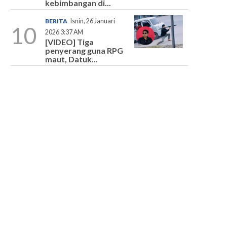
kebimbangan di...
BERITA
Isnin, 26 Januari
10
2026 3:37 AM
[VIDEO] Tiga
penyerang guna RPG
maut, Datuk...