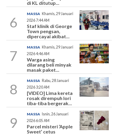
di KL ditutup...
MASSA
Khamis, 29 Januari
6
2026 7:44 AM
Staf klinik di George
Town pengsan,
dipercayai akibat...
MASSA
Khamis, 29 Januari
7
2026 4:46 AM
Warga asing
dilarang beli minyak
masak paket...
MASSA
Rabu, 28 Januari
8
2026 3:20 AM
[VIDEO] Lima kereta
rosak dirempuh lori
tiba-tiba bergerak...
MASSA
Isnin, 26 Januari
9
2026 6:05 AM
Parcel misteri ‘Apple
Sweet’ cetus