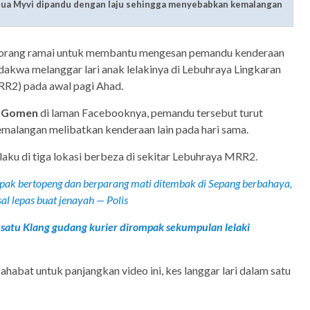
dua Myvi dipandu dengan laju sehingga menyebabkan kemalangan
 orang ramai untuk membantu mengesan pemandu kenderaan
dakwa melanggar lari anak lelakinya di Lebuhraya Lingkaran
R2) pada awal pagi Ahad.
e Gomen
di laman Facebooknya, pemandu tersebut turut
alangan melibatkan kenderaan lain pada hari sama.
laku di tiga lokasi berbeza di sekitar Lebuhraya MRR2.
ak bertopeng dan berparang mati ditembak di Sepang berbahaya,
l lepas buat jenayah — Polis
satu Klang gudang kurier dirompak sekumpulan lelaki
abat untuk panjangkan video ini, kes langgar lari dalam satu