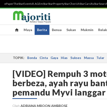
ePaper
TheStar
Events
R.AGE
mStar
StarProperty
StarCherish
StarCarsifu
StarSearc
Maya
Berita
Benua
Sukan
Mukmin
Relak
TOPIK:
Bonda
Cinta
Gaya
Hias
Sukses
Massa
Tular
[VIDEO] Rempuh 3 motos
berbeza, ayah rayu ban
pemandu Myvi langgar 
Oleh
ADRIANA MROON AMBROSE