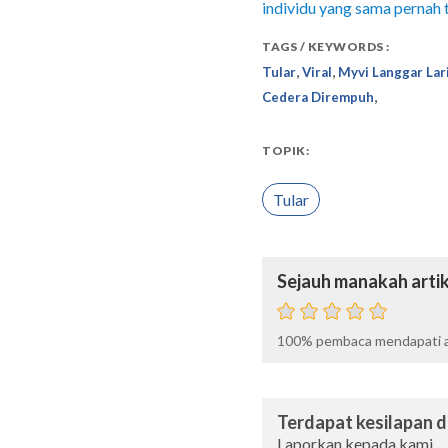
individu yang sama pernah t
TAGS / KEYWORDS :
,
,
Tular
Viral
Myvi Langgar Lar
,
Cedera Dirempuh
TOPIK:
Tular
Sejauh manakah artik
100%
pembaca mendapati ar
Terdapat kesilapan da
Laporkan kepada kami