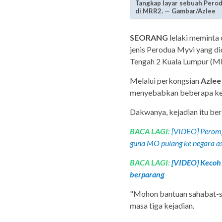
Tangkap layar sebuah Pero
di MRR2. — Gambar/Azlee
SEORANG
lelaki meminta
jenis Perodua Myvi yang di
Tengah 2 Kuala Lumpur (MR
Melalui perkongsian
Azle
menyebabkan beberapa kem
Dakwanya, kejadian itu ber
BACA LAGI:
[VIDEO] Peromp
guna MO pulang ke negara asa
BACA LAGI:
[VIDEO] Kecoh 
berparang
"Mohon bantuan sahabat-sah
masa tiga kejadian.