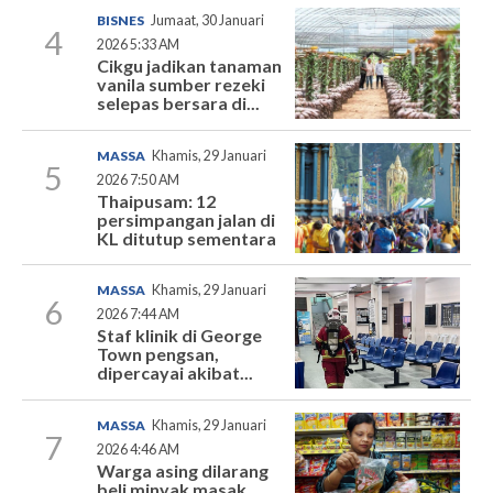
BISNES
Jumaat, 30 Januari
4
2026 5:33 AM
Cikgu jadikan tanaman
vanila sumber rezeki
selepas bersara di...
MASSA
Khamis, 29 Januari
5
2026 7:50 AM
Thaipusam: 12
persimpangan jalan di
KL ditutup sementara
MASSA
Khamis, 29 Januari
6
2026 7:44 AM
Staf klinik di George
Town pengsan,
dipercayai akibat...
MASSA
Khamis, 29 Januari
7
2026 4:46 AM
Warga asing dilarang
beli minyak masak