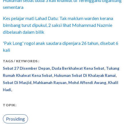
Hukuman sebat duda 3 kali khalwat di Terengganu digantung
sementara
Kes pelajar mati Lahad Datu: Tak maklum warden kerana
bimbang turut dipukul, 2 saksi lihat Mohammad Nazmie
dibelasah dalam bilik
'Pak Long' rogol anak saudara dipenjara 26 tahun, disebat 6
kali
TAGS / KEYWORDS :
,
,
Sebat 27 Disember Depan
Duda Berkhalwat Kena Sebat
Tukang
,
,
Rumah Khalwat Kena Sebat
Hukuman Sebat Di Khalayak Ramai
,
,
,
Sebat Di Masjid
Mahkamah Rayuan
Mohd Affendi Awang
Khalil
,
Hadi
TOPIK:
Prosiding