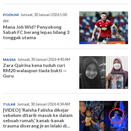
PODIUM
Jumaat, 30 Januari 2026 5:00
AM
Mana Joh Wid? Penyokong
Sabah FC berang lepas hilang 3
tonggak utama
MASSA
Jumaat, 30 Januari 2026 4:40 AM
Zara Qairina kena tuduh curi
RM20 walaupun tiada bukti —
Guru
TULAR
Jumaat, 30 Januari 2026 4:34 AM
[VIDEO] 'Raisha Falisha dikejar
sebelum ditarik masuk ke dalam
sebuah rumah,' kanak-kanak
trauma diserang jiran lelaki di...