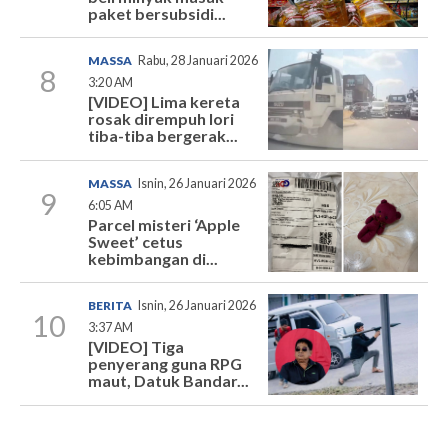
paket bersubsidi...
MASSA
Rabu, 28 Januari 2026
8
3:20 AM
[VIDEO] Lima kereta
rosak dirempuh lori
tiba-tiba bergerak...
MASSA
Isnin, 26 Januari 2026
9
6:05 AM
Parcel misteri ‘Apple
Sweet’ cetus
kebimbangan di...
BERITA
Isnin, 26 Januari 2026
10
3:37 AM
[VIDEO] Tiga
penyerang guna RPG
maut, Datuk Bandar...