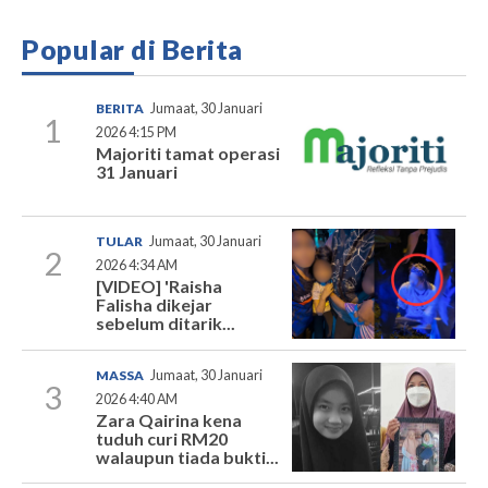
Popular di Berita
BERITA
Jumaat, 30 Januari
1
2026 4:15 PM
Majoriti tamat operasi
31 Januari
TULAR
Jumaat, 30 Januari
2
2026 4:34 AM
[VIDEO] 'Raisha
Falisha dikejar
sebelum ditarik...
MASSA
Jumaat, 30 Januari
3
2026 4:40 AM
Zara Qairina kena
tuduh curi RM20
walaupun tiada bukti...