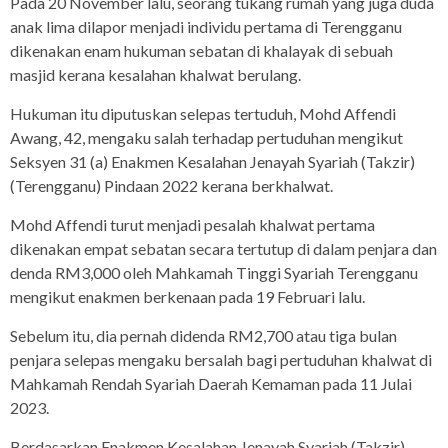
Pada 20 November lalu, seorang tukang rumah yang juga duda
anak lima dilapor menjadi individu pertama di Terengganu
dikenakan enam hukuman sebatan di khalayak di sebuah
masjid kerana kesalahan khalwat berulang.
Hukuman itu diputuskan selepas tertuduh, Mohd Affendi
Awang, 42, mengaku salah terhadap pertuduhan mengikut
Seksyen 31 (a) Enakmen Kesalahan Jenayah Syariah (Takzir)
(Terengganu) Pindaan 2022 kerana berkhalwat.
Mohd Affendi turut menjadi pesalah khalwat pertama
dikenakan empat sebatan secara tertutup di dalam penjara dan
denda RM3,000 oleh Mahkamah Tinggi Syariah Terengganu
mengikut enakmen berkenaan pada 19 Februari lalu.
Sebelum itu, dia pernah didenda RM2,700 atau tiga bulan
penjara selepas mengaku bersalah bagi pertuduhan khalwat di
Mahkamah Rendah Syariah Daerah Kemaman pada 11 Julai
2023.
Berdasarkan Enakmen Kesalahan Jenayah Syariah (Takzir)