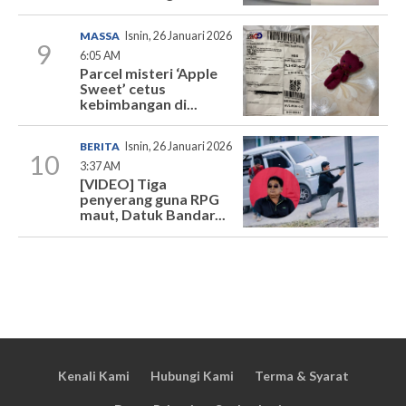
MASSA
Isnin, 26 Januari 2026
9
6:05 AM
Parcel misteri ‘Apple
Sweet’ cetus
kebimbangan di...
BERITA
Isnin, 26 Januari 2026
10
3:37 AM
[VIDEO] Tiga
penyerang guna RPG
maut, Datuk Bandar...
Kenali Kami
Hubungi Kami
Terma & Syarat