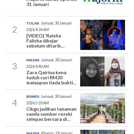
31 Januari
TULAR
Jumaat, 30 Januari
2
2026 4:34 AM
[VIDEO] 'Raisha
Falisha dikejar
sebelum ditarik...
MASSA
Jumaat, 30 Januari
3
2026 4:40 AM
Zara Qairina kena
tuduh curi RM20
walaupun tiada bukti...
BISNES
Jumaat, 30 Januari
4
2026 5:33 AM
Cikgu jadikan tanaman
vanila sumber rezeki
selepas bersara di...
MASSA
Khamis, 29 Januari