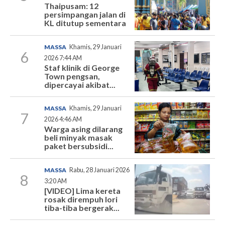
Thaipusam: 12
persimpangan jalan di
KL ditutup sementara
MASSA
Khamis, 29 Januari
6
2026 7:44 AM
Staf klinik di George
Town pengsan,
dipercayai akibat...
MASSA
Khamis, 29 Januari
7
2026 4:46 AM
Warga asing dilarang
beli minyak masak
paket bersubsidi...
MASSA
Rabu, 28 Januari 2026
8
3:20 AM
[VIDEO] Lima kereta
rosak dirempuh lori
tiba-tiba bergerak...