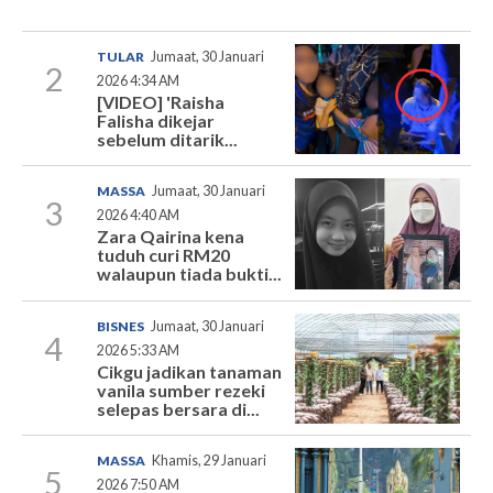
TULAR
Jumaat, 30 Januari
2
2026 4:34 AM
[VIDEO] 'Raisha
Falisha dikejar
sebelum ditarik...
MASSA
Jumaat, 30 Januari
3
2026 4:40 AM
Zara Qairina kena
tuduh curi RM20
walaupun tiada bukti...
BISNES
Jumaat, 30 Januari
4
2026 5:33 AM
Cikgu jadikan tanaman
vanila sumber rezeki
selepas bersara di...
MASSA
Khamis, 29 Januari
5
2026 7:50 AM