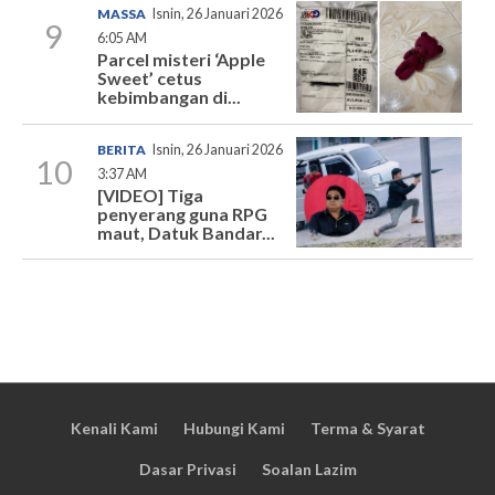
MASSA
Isnin, 26 Januari 2026
9
6:05 AM
Parcel misteri ‘Apple
Sweet’ cetus
kebimbangan di...
BERITA
Isnin, 26 Januari 2026
10
3:37 AM
[VIDEO] Tiga
penyerang guna RPG
maut, Datuk Bandar...
Kenali Kami
Hubungi Kami
Terma & Syarat
Dasar Privasi
Soalan Lazim