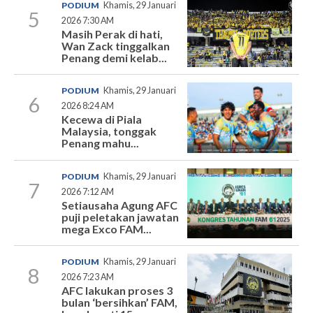
PODIUM
Khamis, 29 Januari
5
2026 7:30 AM
Masih Perak di hati,
Wan Zack tinggalkan
Penang demi kelab...
PODIUM
Khamis, 29 Januari
6
2026 8:24 AM
Kecewa di Piala
Malaysia, tonggak
Penang mahu...
PODIUM
Khamis, 29 Januari
7
2026 7:12 AM
Setiausaha Agung AFC
puji peletakan jawatan
mega Exco FAM...
PODIUM
Khamis, 29 Januari
8
2026 7:23 AM
AFC lakukan proses 3
bulan ‘bersihkan’ FAM,