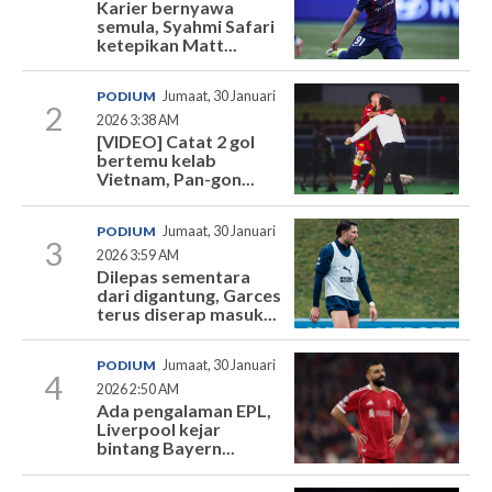
Karier bernyawa
semula, Syahmi Safari
ketepikan Matt...
PODIUM
Jumaat, 30 Januari
2
2026 3:38 AM
[VIDEO] Catat 2 gol
bertemu kelab
Vietnam, Pan-gon...
PODIUM
Jumaat, 30 Januari
3
2026 3:59 AM
Dilepas sementara
dari digantung, Garces
terus diserap masuk...
PODIUM
Jumaat, 30 Januari
4
2026 2:50 AM
Ada pengalaman EPL,
Liverpool kejar
bintang Bayern...