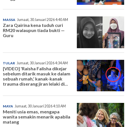
MASSA
Jumaat, 30 Januari 2026 4:40 AM
Zara Qairina kena tuduh curi
RM20 walaupun tiada bukti —
Guru
TULAR
Jumaat, 30 Januari 2026 4:34 AM
[VIDEO] 'Raisha Falisha dikejar
sebelum ditarik masuk ke dalam
sebuah rumah,' kanak-kanak
trauma diserang jiran lelaki di...
MAYA
Jumaat, 30 Januari 2026 4:10 AM
Meniti usia emas, mengapa
wanita semakin menarik apabila
matang