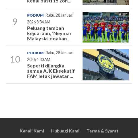
kenal pasti 15 zon...
PODIUM
Rabu, 28 Januari
9
2026 8:34 AM
Peluang tambah
kejuaraan, ‘Neymar
Malaysia’ doakan...
PODIUM
Rabu, 28 Januari
10
2026 4:30 AM
Seperti dijangka,
semua AJK Eksekutif
FAM letak jawatan...
Kenali Kami
Hubungi Kami
Terma & Syarat