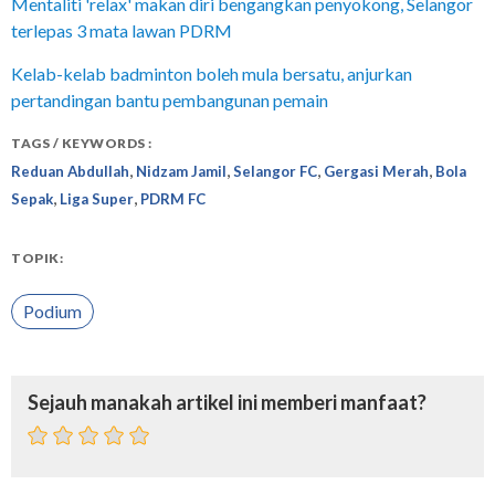
Mentaliti 'relax' makan diri bengangkan penyokong, Selangor
terlepas 3 mata lawan PDRM
Kelab-kelab badminton boleh mula bersatu, anjurkan
pertandingan bantu pembangunan pemain
TAGS / KEYWORDS :
,
,
,
,
Reduan Abdullah
Nidzam Jamil
Selangor FC
Gergasi Merah
Bola
,
,
Sepak
Liga Super
PDRM FC
TOPIK:
Podium
Sejauh manakah artikel ini memberi manfaat?