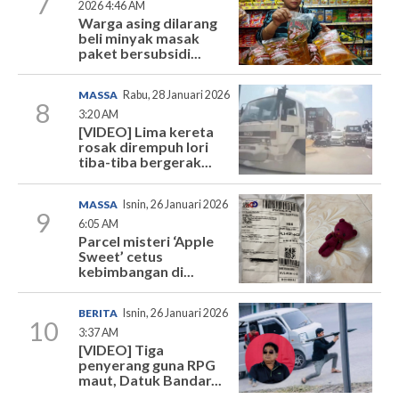
7
2026 4:46 AM
Warga asing dilarang
beli minyak masak
paket bersubsidi...
MASSA
Rabu, 28 Januari 2026
8
3:20 AM
[VIDEO] Lima kereta
rosak dirempuh lori
tiba-tiba bergerak...
MASSA
Isnin, 26 Januari 2026
9
6:05 AM
Parcel misteri ‘Apple
Sweet’ cetus
kebimbangan di...
BERITA
Isnin, 26 Januari 2026
10
3:37 AM
[VIDEO] Tiga
penyerang guna RPG
maut, Datuk Bandar...