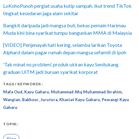
LoKohoPunoh pergiat usaha kutip sampah, ikut trend TikTok
tingkat kesedaran jaga alam sekitar
Bangkit daripada jadi mangsa buli, bekas pemain Harimau
Muda kini bina syarikat tumpu bangunkan MMA di Malaysia
[VIDEO] Penjenayah hati kering, selamba larikan Toyota
Alphard dalam pagar rumah depan mangsa sefamili di Ipoh
'Tak minat no problem', produk ukiran kayu Senitukang
graduan UiTM jadi buruan syarikat korporat
TAGS / KEYWORDS :
,
,
,
Mafa Oud
Kayu Gaharu
Muhammad Afiq Muhammad Ibrahim
,
,
,
,
Wangian
Bakhoor
Jurutera
Khasiat Kayu Gaharu
Pewangi Kayu
Gaharu
TOPIK:
Bizz