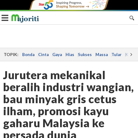
Toggle navigation
TOPIK:
Bonda
Cinta
Gaya
Hias
Sukses
Massa
Tular
Kes
Jurutera mekanikal
beralih industri wangian,
bau minyak gris cetus
ilham, promosi kayu
gaharu Malaysia ke
persada dunia