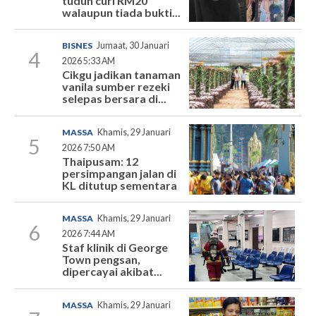
tuduh curi RM20
walaupun tiada bukti...
BISNES
Jumaat, 30 Januari
4
2026 5:33 AM
Cikgu jadikan tanaman
vanila sumber rezeki
selepas bersara di...
MASSA
Khamis, 29 Januari
5
2026 7:50 AM
Thaipusam: 12
persimpangan jalan di
KL ditutup sementara
MASSA
Khamis, 29 Januari
6
2026 7:44 AM
Staf klinik di George
Town pengsan,
dipercayai akibat...
MASSA
Khamis, 29 Januari