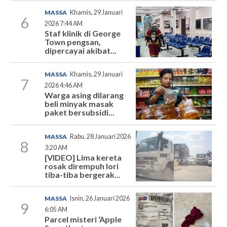
MASSA
Khamis, 29 Januari
6
2026 7:44 AM
Staf klinik di George
Town pengsan,
dipercayai akibat...
MASSA
Khamis, 29 Januari
7
2026 4:46 AM
Warga asing dilarang
beli minyak masak
paket bersubsidi...
MASSA
Rabu, 28 Januari 2026
8
3:20 AM
[VIDEO] Lima kereta
rosak dirempuh lori
tiba-tiba bergerak...
MASSA
Isnin, 26 Januari 2026
9
6:05 AM
Parcel misteri ‘Apple