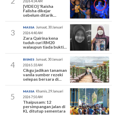
2
2026 4:34 AM
[VIDEO] 'Raisha
Falisha dikejar
sebelum ditarik...
MASSA
Jumaat, 30 Januari
3
2026 4:40 AM
Zara Qairina kena
tuduh curi RM20
walaupun tiada bukti...
BISNES
Jumaat, 30 Januari
4
2026 5:33 AM
Cikgu jadikan tanaman
vanila sumber rezeki
selepas bersara di...
MASSA
Khamis, 29 Januari
5
2026 7:50 AM
Thaipusam: 12
persimpangan jalan di
KL ditutup sementara