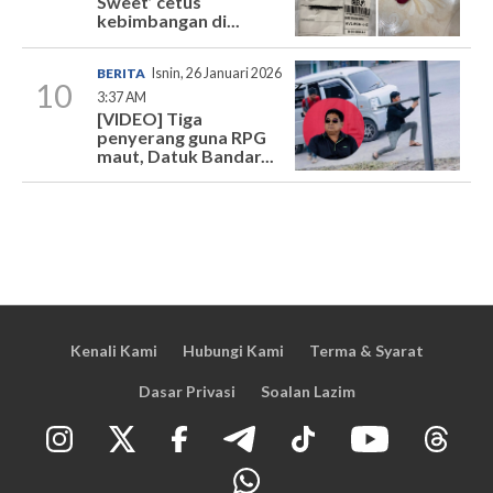
Sweet’ cetus
kebimbangan di...
BERITA
Isnin, 26 Januari 2026
10
3:37 AM
[VIDEO] Tiga
penyerang guna RPG
maut, Datuk Bandar...
Kenali Kami
Hubungi Kami
Terma & Syarat
Dasar Privasi
Soalan Lazim