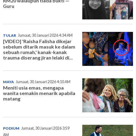
RM20 walaupun tiada bukti —
Guru
TULAR
Jumaat, 30 Januari 2026 4:34 AM
[VIDEO] 'Raisha Falisha dikejar
sebelum ditarik masuk ke dalam
sebuah rumah,' kanak-kanak
trauma diserang jiran lelaki di...
MAYA
Jumaat, 30 Januari 2026 4:10 AM
Meniti usia emas, mengapa
wanita semakin menarik apabila
matang
PODIUM
Jumaat, 30 Januari 2026 3:59
AM