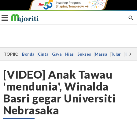
Toggle navigation
TOPIK:
Bonda
Cinta
Gaya
Hias
Sukses
Massa
Tular
Kes
[VIDEO] Anak Tawau
'mendunia', Winalda
Basri gegar Universiti
Nebrasaka