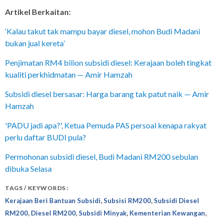
Artikel Berkaitan:
‘Kalau takut tak mampu bayar diesel, mohon Budi Madani
bukan jual kereta’
Penjimatan RM4 bilion subsidi diesel: Kerajaan boleh tingkat
kualiti perkhidmatan — Amir Hamzah
Subsidi diesel bersasar: Harga barang tak patut naik — Amir
Hamzah
'PADU jadi apa?', Ketua Pemuda PAS persoal kenapa rakyat
perlu daftar BUDI pula?
Permohonan subsidi diesel, Budi Madani RM200 sebulan
dibuka Selasa
TAGS / KEYWORDS :
,
,
Kerajaan Beri Bantuan Subsidi
Subsisi RM200
Subsidi Diesel
,
,
,
,
RM200
Diesel RM200
Subsidi Minyak
Kementerian Kewangan