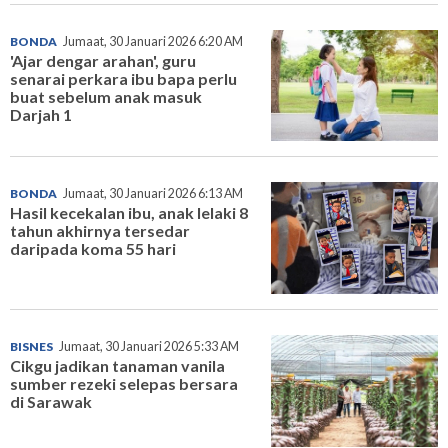
BONDA
Jumaat, 30 Januari 2026 6:20 AM
'Ajar dengar arahan', guru
senarai perkara ibu bapa perlu
buat sebelum anak masuk
Darjah 1
BONDA
Jumaat, 30 Januari 2026 6:13 AM
Hasil kecekalan ibu, anak lelaki 8
tahun akhirnya tersedar
daripada koma 55 hari
BISNES
Jumaat, 30 Januari 2026 5:33 AM
Cikgu jadikan tanaman vanila
sumber rezeki selepas bersara
di Sarawak