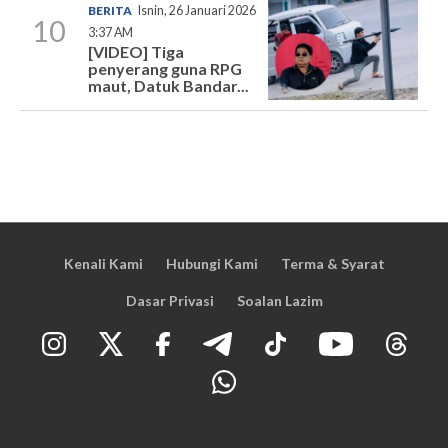
BERITA
Isnin, 26 Januari 2026
10
3:37 AM
[VIDEO] Tiga
penyerang guna RPG
maut, Datuk Bandar...
Kenali Kami
Hubungi Kami
Terma & Syarat
Dasar Privasi
Soalan Lazim