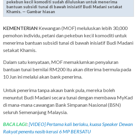
pekebun kecil komoditi sudah diluluskan untuk menerima
bantuan subsidi tunai di bawah inisiatif Budi Madani setakat
Khamis. — Gambar hiasan
KEMENTERIAN
Kewangan (MOF) meluluskan lebih 30,000
pemohon individu, petani dan pekebun kecil komoditi untuk
menerima bantuan subsidi tunai di bawah inisiatif Budi Madani
setakat Khamis.
Dalam satu kenyataan, MOF memaklumkan penyaluran
bantuan tunai bernilai RM200 itu akan diterima bermula pada
10 Jun ini melalui akan bank penerima.
Untuk penerima tanpa akaun bank pula, mereka boleh
menuntut Budi Madani secara tunai dengan membawa MyKad
di mana-mana cawangan Bank Simpanan Nasional (BSN)
seluruh Semenanjung Malaysia.
BACA LAGI
:
[VIDEO] Pertama kali berlaku, kuasa Speaker Dewan
Rakyat penentu nasib kerusi 6 MP BERSATU