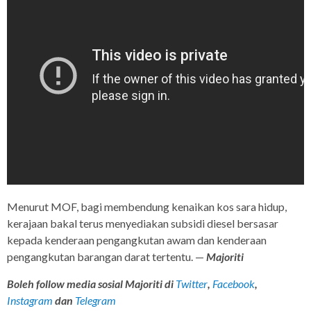
Menurut MOF, bagi membendung kenaikan kos sara hidup,
kerajaan bakal terus menyediakan subsidi diesel bersasar
kepada kenderaan pengangkutan awam dan kenderaan
pengangkutan barangan darat tertentu. —
Majoriti
Boleh follow media sosial Majoriti di
Twitter
,
Facebook
,
Instagram
dan
Telegram