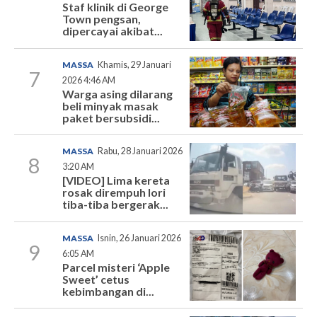
Staf klinik di George
Town pengsan,
dipercayai akibat...
MASSA
Khamis, 29 Januari
7
2026 4:46 AM
Warga asing dilarang
beli minyak masak
paket bersubsidi...
MASSA
Rabu, 28 Januari 2026
8
3:20 AM
[VIDEO] Lima kereta
rosak dirempuh lori
tiba-tiba bergerak...
MASSA
Isnin, 26 Januari 2026
9
6:05 AM
Parcel misteri ‘Apple
Sweet’ cetus
kebimbangan di...