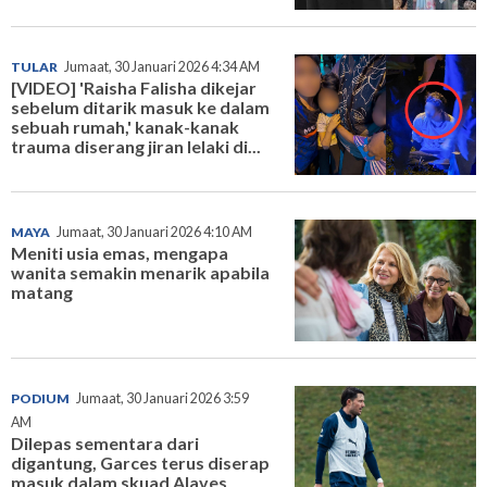
TULAR
Jumaat, 30 Januari 2026 4:34 AM
[VIDEO] 'Raisha Falisha dikejar
sebelum ditarik masuk ke dalam
sebuah rumah,' kanak-kanak
trauma diserang jiran lelaki di...
MAYA
Jumaat, 30 Januari 2026 4:10 AM
Meniti usia emas, mengapa
wanita semakin menarik apabila
matang
PODIUM
Jumaat, 30 Januari 2026 3:59
AM
Dilepas sementara dari
digantung, Garces terus diserap
masuk dalam skuad Alaves