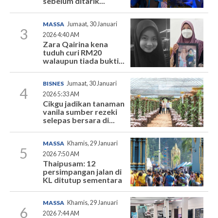
sebelum ditarik...
MASSA
Jumaat, 30 Januari
3
2026 4:40 AM
Zara Qairina kena
tuduh curi RM20
walaupun tiada bukti...
BISNES
Jumaat, 30 Januari
4
2026 5:33 AM
Cikgu jadikan tanaman
vanila sumber rezeki
selepas bersara di...
MASSA
Khamis, 29 Januari
5
2026 7:50 AM
Thaipusam: 12
persimpangan jalan di
KL ditutup sementara
MASSA
Khamis, 29 Januari
6
2026 7:44 AM