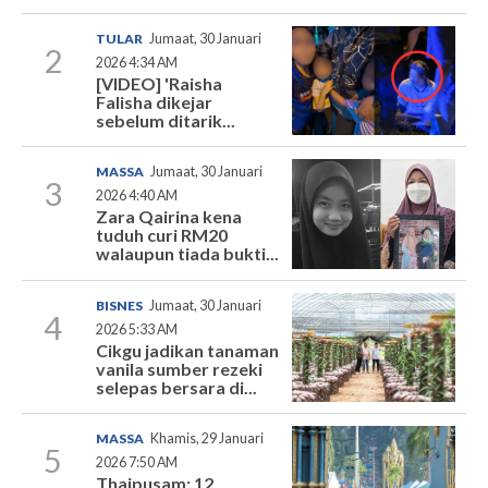
TULAR
Jumaat, 30 Januari
2
2026 4:34 AM
[VIDEO] 'Raisha
Falisha dikejar
sebelum ditarik...
MASSA
Jumaat, 30 Januari
3
2026 4:40 AM
Zara Qairina kena
tuduh curi RM20
walaupun tiada bukti...
BISNES
Jumaat, 30 Januari
4
2026 5:33 AM
Cikgu jadikan tanaman
vanila sumber rezeki
selepas bersara di...
MASSA
Khamis, 29 Januari
5
2026 7:50 AM
Thaipusam: 12