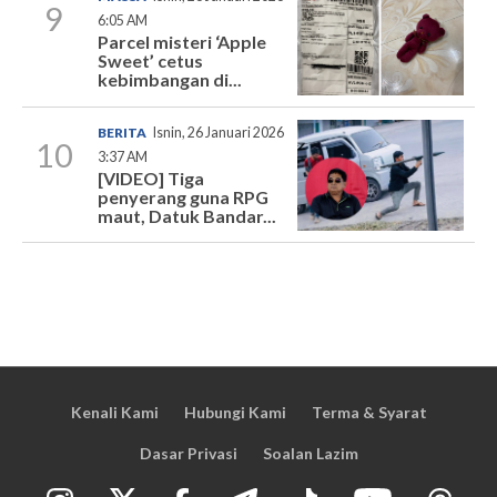
9
6:05 AM
Parcel misteri ‘Apple
Sweet’ cetus
kebimbangan di...
BERITA
Isnin, 26 Januari 2026
10
3:37 AM
[VIDEO] Tiga
penyerang guna RPG
maut, Datuk Bandar...
Kenali Kami
Hubungi Kami
Terma & Syarat
Dasar Privasi
Soalan Lazim