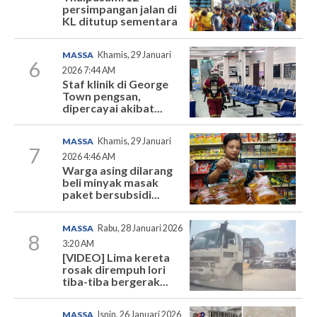
persimpangan jalan di
KL ditutup sementara
MASSA
Khamis, 29 Januari
6
2026 7:44 AM
Staf klinik di George
Town pengsan,
dipercayai akibat...
MASSA
Khamis, 29 Januari
7
2026 4:46 AM
Warga asing dilarang
beli minyak masak
paket bersubsidi...
MASSA
Rabu, 28 Januari 2026
8
3:20 AM
[VIDEO] Lima kereta
rosak dirempuh lori
tiba-tiba bergerak...
MASSA
Isnin, 26 Januari 2026