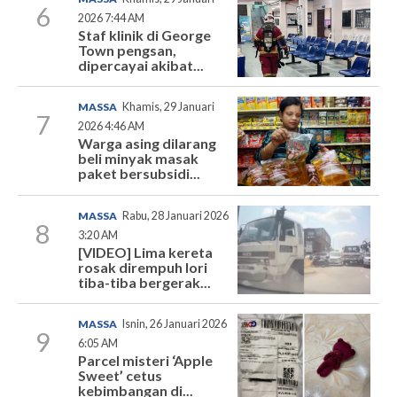
6
2026 7:44 AM
Staf klinik di George
Town pengsan,
dipercayai akibat...
MASSA
Khamis, 29 Januari
7
2026 4:46 AM
Warga asing dilarang
beli minyak masak
paket bersubsidi...
MASSA
Rabu, 28 Januari 2026
8
3:20 AM
[VIDEO] Lima kereta
rosak dirempuh lori
tiba-tiba bergerak...
MASSA
Isnin, 26 Januari 2026
9
6:05 AM
Parcel misteri ‘Apple
Sweet’ cetus
kebimbangan di...