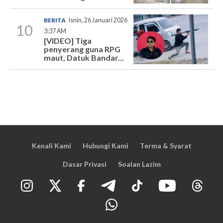
BERITA
Isnin, 26 Januari 2026
10
3:37 AM
[VIDEO] Tiga
penyerang guna RPG
maut, Datuk Bandar...
Kenali Kami
Hubungi Kami
Terma & Syarat
Dasar Privasi
Soalan Lazim