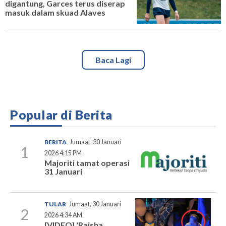
digantung, Garces terus diserap
masuk dalam skuad Alaves
Baca Lagi
Popular di Berita
BERITA
Jumaat, 30 Januari
1
2026 4:15 PM
Majoriti tamat operasi
31 Januari
TULAR
Jumaat, 30 Januari
2
2026 4:34 AM
[VIDEO] 'Raisha