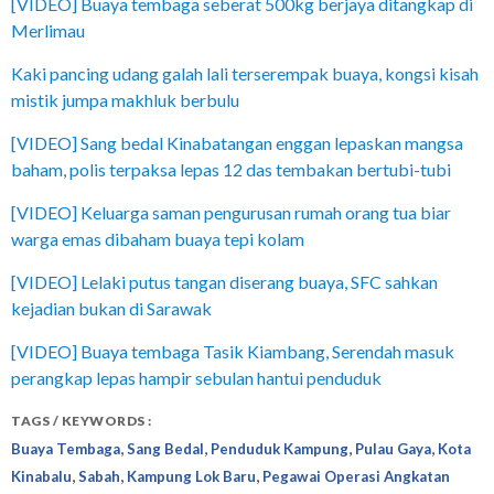
[VIDEO] Buaya tembaga seberat 500kg berjaya ditangkap di
Merlimau
Kaki pancing udang galah lali terserempak buaya, kongsi kisah
mistik jumpa makhluk berbulu
[VIDEO] Sang bedal Kinabatangan enggan lepaskan mangsa
baham, polis terpaksa lepas 12 das tembakan bertubi-tubi
[VIDEO] Keluarga saman pengurusan rumah orang tua biar
warga emas dibaham buaya tepi kolam
[VIDEO] Lelaki putus tangan diserang buaya, SFC sahkan
kejadian bukan di Sarawak
[VIDEO] Buaya tembaga Tasik Kiambang, Serendah masuk
perangkap lepas hampir sebulan hantui penduduk
TAGS / KEYWORDS :
,
,
,
,
Buaya Tembaga
Sang Bedal
Penduduk Kampung
Pulau Gaya
Kota
,
,
,
Kinabalu
Sabah
Kampung Lok Baru
Pegawai Operasi Angkatan