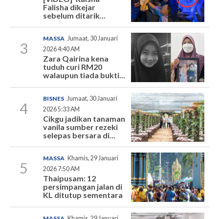
Falisha dikejar
sebelum ditarik...
MASSA
Jumaat, 30 Januari
3
2026 4:40 AM
Zara Qairina kena
tuduh curi RM20
walaupun tiada bukti...
BISNES
Jumaat, 30 Januari
4
2026 5:33 AM
Cikgu jadikan tanaman
vanila sumber rezeki
selepas bersara di...
MASSA
Khamis, 29 Januari
5
2026 7:50 AM
Thaipusam: 12
persimpangan jalan di
KL ditutup sementara
MASSA
Khamis, 29 Januari