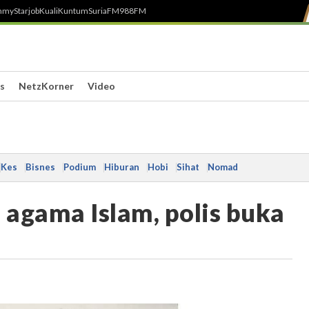
h
myStarjob
Kuali
Kuntum
SuriaFM
988FM
s
NetzKorner
Video
Kes
Bisnes
Podium
Hiburan
Hobi
Sihat
Nomad
 agama Islam, polis buka