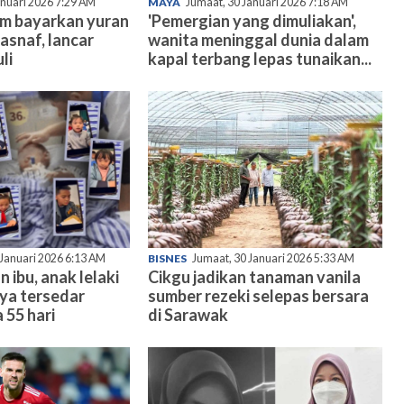
anuari 2026 7:29 AM
MAYA
Jumaat, 30 Januari 2026 7:18 AM
am bayarkan yuran
'Pemergian yang dimuliakan',
asnaf, lancar
wanita meninggal dunia dalam
li
kapal terbang lepas tunaikan...
 Januari 2026 6:13 AM
BISNES
Jumaat, 30 Januari 2026 5:33 AM
n ibu, anak lelaki
Cikgu jadikan tanaman vanila
nya tersedar
sumber rezeki selepas bersara
 55 hari
di Sarawak