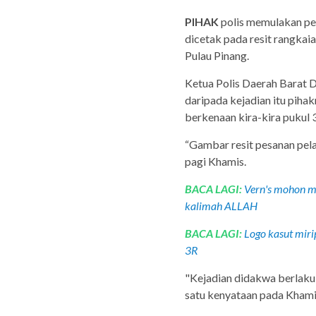
PIHAK
polis memulakan pe
dicetak pada resit rangkaia
Pulau Pinang.
Ketua Polis Daerah Barat D
daripada kejadian itu piha
berkenaan kira-kira pukul 
“Gambar resit pesanan pelan
pagi Khamis.
BACA LAGI:
Vern's mohon ma
kalimah ALLAH
BACA LAGI:
Logo kasut mir
3R
"Kejadian didakwa berlaku 
satu kenyataan pada Khami