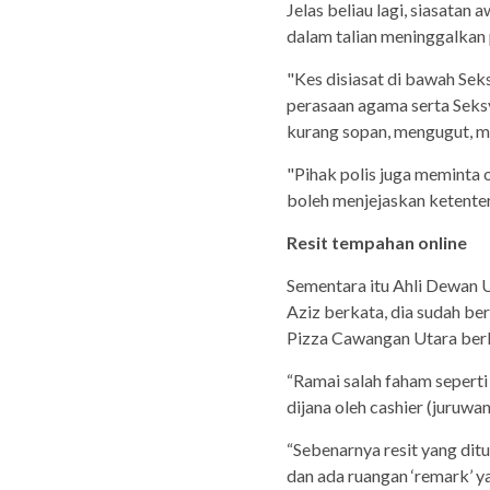
Jelas beliau lagi, siasatan
dalam talian meninggalkan
"Kes disiasat di bawah Se
perasaan agama serta Seks
kurang sopan, mengugut, m
"Pihak polis juga meminta
boleh menjejaskan ketente
Resit tempahan online
Sementara itu Ahli Dewan
Aziz berkata, dia sudah b
Pizza Cawangan Utara berke
“Ramai salah faham sepert
dijana oleh cashier (juruwa
“Sebenarnya resit yang ditu
dan ada ruangan ‘remark’ y