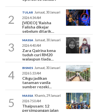
TULAR
Jumaat, 30 Januari
2
2026 4:34 AM
[VIDEO] 'Raisha
Falisha dikejar
sebelum ditarik...
MASSA
Jumaat, 30 Januari
3
2026 4:40 AM
Zara Qairina kena
tuduh curi RM20
walaupun tiada...
BISNES
Jumaat, 30 Januari
4
2026 5:33 AM
Cikgu jadikan
tanaman vanila
sumber rezeki...
MASSA
Khamis, 29 Januari
5
2026 7:50 AM
Thaipusam: 12
persimpangan jalan