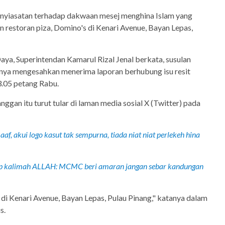
nyiasatan terhadap dakwaan mesej menghina Islam yang
n restoran piza, Domino's di Kenari Avenue, Bayan Lepas,
aya, Superintendan Kamarul Rizal Jenal berkata, susulan
knya mengesahkan menerima laporan berhubung isu resit
3.05 petang Rabu.
ggan itu turut tular di laman media sosial X (Twitter) pada
af, akui logo kasut tak sempurna, tiada niat niat perlekeh hina
ip kalimah ALLAH: MCMC beri amaran jangan sebar kandungan
di Kenari Avenue, Bayan Lepas, Pulau Pinang," katanya dalam
s.