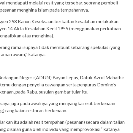
 awal mendapati melalui resit yang tersebar, seorang pembeli
 pesanan menghina Islam pada tempahannya.
ksyen 298 Kanun Keseksaan berkaitan kesalahan melukakan
yen 14 Akta Kesalahan Kecil 1955 (menggunakan perkataan
engaibkan atau menghina).
 orang ramai supaya tidak membuat sebarang spekulasi yang
raman awam," katanya.
 Undangan Negeri (ADUN) Bayan Lepas, Datuk Azrul Mahathir
ertemu dengan penyelia cawangan serta pengurus Domino’s
naan, pada Rabu, susulan gambar tular itu.
i saya juga pada awalnya yang menyangka resit berkenaan
ng) rangkaian restoran berkenaan.
larkan itu adalah resit tempahan (pesanan) secara dalam talian
ang disalah guna oleh individu yang memprovokasi,” katanya