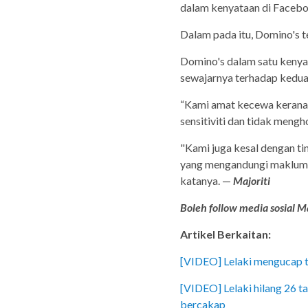
dalam kenyataan di Faceb
Dalam pada itu, Domino's t
Domino's dalam satu keny
sewajarnya terhadap kedua
“Kami amat kecewa kerana 
sensitiviti dan tidak meng
"Kami juga kesal dengan ti
yang mengandungi maklumat
katanya. —
Majoriti
Boleh follow media sosial Ma
Artikel Berkaitan:
[VIDEO] Lelaki mengucap t
[VIDEO] Lelaki hilang 26 ta
bercakap