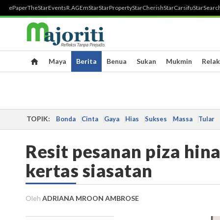
ePaper
TheStar
Events
R.AGE
mStar
StarProperty
StarCherish
StarCarsifu
StarSearc
Maya
Berita
Benua
Sukan
Mukmin
Relak
TOPIK:
Bonda
Cinta
Gaya
Hias
Sukses
Massa
Tular
Resit pesanan piza hina
kertas siasatan
Oleh
ADRIANA MROON AMBROSE