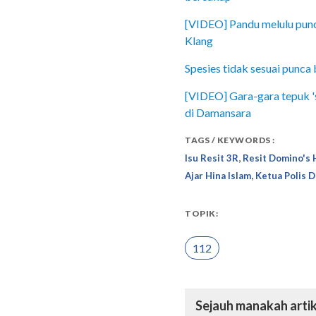
[VIDEO] Pandu melulu punc
Klang
Spesies tidak sesuai punc
[VIDEO] Gara-gara tepuk 's
di Damansara
TAGS / KEYWORDS :
,
Isu Resit 3R
Resit Domino's 
,
Ajar Hina Islam
Ketua Polis D
TOPIK:
112
Sejauh manakah artik