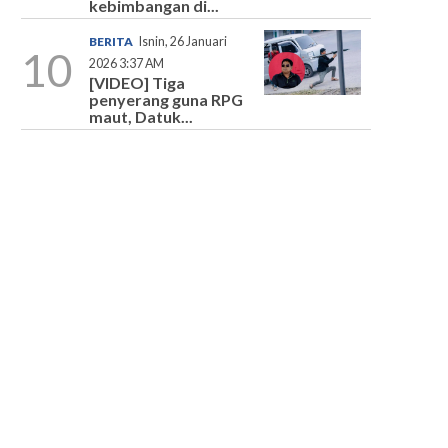
kebimbangan di...
BERITA
Isnin, 26 Januari
10
2026 3:37 AM
[VIDEO] Tiga
penyerang guna RPG
maut, Datuk...