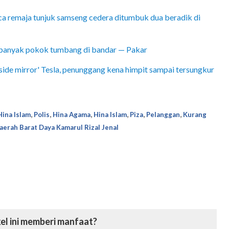
a remaja tunjuk samseng cedera ditumbuk dua beradik di
a banyak pokok tumbang di bandar — Pakar
ide mirror' Tesla, penunggang kena himpit sampai tersungkur
,
,
,
,
,
,
Hina Islam
Polis
Hina Agama
Hina Islam
Piza
Pelanggan
Kurang
aerah Barat Daya Kamarul Rizal Jenal
el ini memberi manfaat?