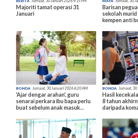
BERITA
Jumaat, 30 Januari 2026 4:15 PM
MAYA
Jumaat, 30 J
Majoriti tamat operasi 31
Barisan pegu
Januari
sekolah murid 
kempen anti bu
BONDA
Jumaat, 30 Januari 2026 6:20 AM
BONDA
Jumaat, 30
'Ajar dengar arahan', guru
Hasil kecekala
senarai perkara ibu bapa perlu
8 tahun akhir
buat sebelum anak masuk...
daripada koma