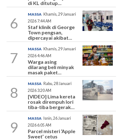
di KL ditutup...
MASSA
Khamis, 29 Januari
6
2026 7:44 AM
Staf klinik di George
Town pengsan,
dipercayai akibat...
MASSA
Khamis, 29 Januari
7
2026 4:46 AM
Warga asing
dilarang beli minyak
masak paket...
MASSA
Rabu, 28 Januari
8
2026 3:20 AM
[VIDEO] Lima kereta
rosak dirempuh lori
tiba-tiba bergerak...
MASSA
Isnin, 26 Januari
9
2026 6:05 AM
Parcel misteri ‘Apple
Sweet’ cetus