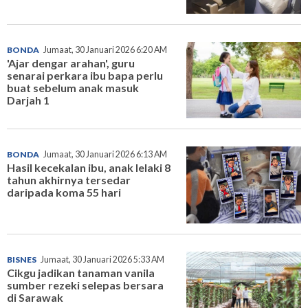
BONDA
Jumaat, 30 Januari 2026 6:20 AM
'Ajar dengar arahan', guru
senarai perkara ibu bapa perlu
buat sebelum anak masuk
Darjah 1
BONDA
Jumaat, 30 Januari 2026 6:13 AM
Hasil kecekalan ibu, anak lelaki 8
tahun akhirnya tersedar
daripada koma 55 hari
BISNES
Jumaat, 30 Januari 2026 5:33 AM
Cikgu jadikan tanaman vanila
sumber rezeki selepas bersara
di Sarawak