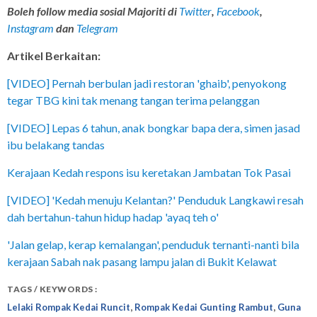
Boleh follow media sosial Majoriti di
Twitter
,
Facebook
,
Instagram
dan
Telegram
Artikel Berkaitan:
[VIDEO] Pernah berbulan jadi restoran 'ghaib', penyokong
tegar TBG kini tak menang tangan terima pelanggan
[VIDEO] Lepas 6 tahun, anak bongkar bapa dera, simen jasad
ibu belakang tandas
Kerajaan Kedah respons isu keretakan Jambatan Tok Pasai
[VIDEO] 'Kedah menuju Kelantan?' Penduduk Langkawi resah
dah bertahun-tahun hidup hadap 'ayaq teh o'
'Jalan gelap, kerap kemalangan', penduduk ternanti-nanti bila
kerajaan Sabah nak pasang lampu jalan di Bukit Kelawat
TAGS / KEYWORDS :
,
,
Lelaki Rompak Kedai Runcit
Rompak Kedai Gunting Rambut
Guna