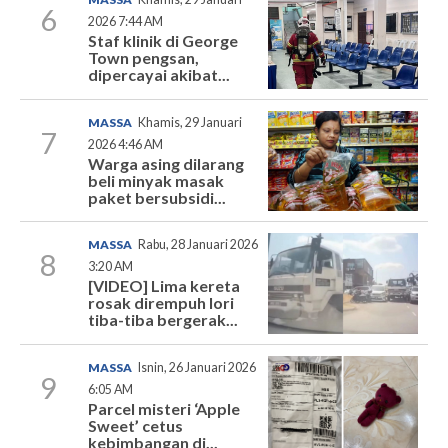
6
2026 7:44 AM
Staf klinik di George
Town pengsan,
dipercayai akibat...
MASSA
Khamis, 29 Januari
7
2026 4:46 AM
Warga asing dilarang
beli minyak masak
paket bersubsidi...
MASSA
Rabu, 28 Januari 2026
8
3:20 AM
[VIDEO] Lima kereta
rosak dirempuh lori
tiba-tiba bergerak...
MASSA
Isnin, 26 Januari 2026
9
6:05 AM
Parcel misteri ‘Apple
Sweet’ cetus
kebimbangan di...