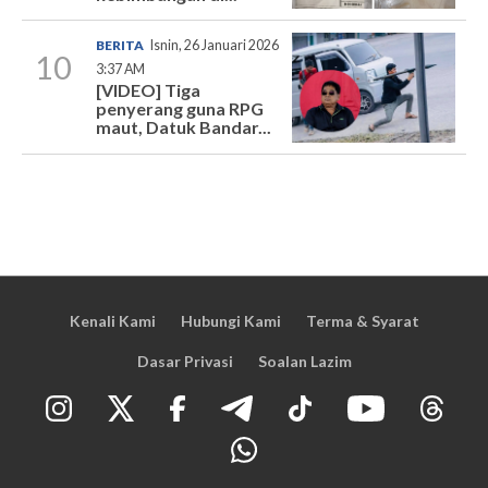
BERITA
Isnin, 26 Januari 2026
10
3:37 AM
[VIDEO] Tiga
penyerang guna RPG
maut, Datuk Bandar...
Kenali Kami
Hubungi Kami
Terma & Syarat
Dasar Privasi
Soalan Lazim