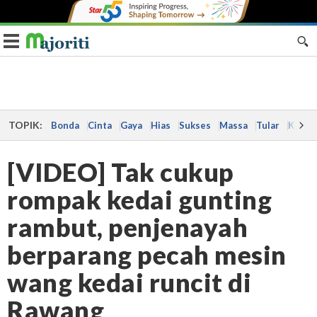
Toggle navigation
TOPIK:
Bonda
Cinta
Gaya
Hias
Sukses
Massa
Tular
Kes
[VIDEO] Tak cukup
rompak kedai gunting
rambut, penjenayah
berparang pecah mesin
wang kedai runcit di
Rawang