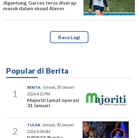
digantung, Garces terus diserap
masuk dalam skuad Alaves
Baca Lagi
Popular di Berita
BERITA
Jumaat, 30 Januari
1
2026 4:15 PM
Majoriti tamat operasi
31 Januari
TULAR
Jumaat, 30 Januari
2
2026 4:34 AM
[VIDEO] 'Raisha