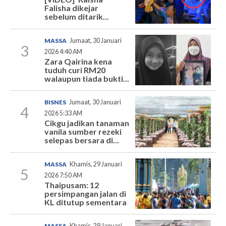
Falisha dikejar
sebelum ditarik...
MASSA
Jumaat, 30 Januari
3
2026 4:40 AM
Zara Qairina kena
tuduh curi RM20
walaupun tiada bukti...
BISNES
Jumaat, 30 Januari
4
2026 5:33 AM
Cikgu jadikan tanaman
vanila sumber rezeki
selepas bersara di...
MASSA
Khamis, 29 Januari
5
2026 7:50 AM
Thaipusam: 12
persimpangan jalan di
KL ditutup sementara
MASSA
Khamis, 29 Januari