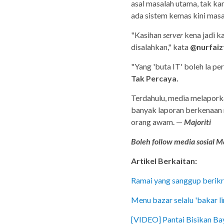
asal masalah utama, tak k
ada sistem kemas kini masa
"Kasihan
server
kena jadi k
disalahkan," kata
@nurfaiz
"Yang 'buta IT' boleh la pe
Tak Percaya.
Terdahulu, media melapork
banyak laporan berkenaan 
orang awam. —
Majoriti
Boleh follow media sosial Ma
Artikel Berkaitan:
Ramai yang sanggup berikra
Menu bazar selalu 'bakar li
[VIDEO] Pantai Bisikan Ba