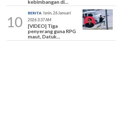
kebimbangan di...
BERITA
Isnin, 26 Januari
10
2026 3:37 AM
[VIDEO] Tiga
penyerang guna RPG
maut, Datuk...