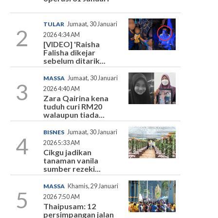
TULAR
Jumaat, 30 Januari
2
2026 4:34 AM
[VIDEO] 'Raisha
Falisha dikejar
sebelum ditarik...
MASSA
Jumaat, 30 Januari
3
2026 4:40 AM
Zara Qairina kena
tuduh curi RM20
walaupun tiada...
BISNES
Jumaat, 30 Januari
4
2026 5:33 AM
Cikgu jadikan
tanaman vanila
sumber rezeki...
MASSA
Khamis, 29 Januari
5
2026 7:50 AM
Thaipusam: 12
persimpangan jalan