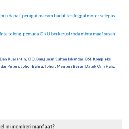
 pun dapat’, peragut macam badut tertinggal motor selepas
inta tolong, pemuda OKU berkerusi roda minta maaf susah
,
,
,
,
 Dan Kuarantin
CIQ
Bangunan Sultan Iskandar
BSI
Kompleks
,
,
,
,
ndar Puteri
Johor Bahru
Johor
Menteri Besar
Datuk Onn Hafiz
el ini memberi manfaat?