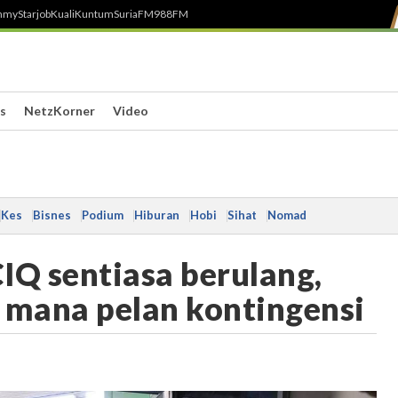
h
myStarjob
Kuali
Kuntum
SuriaFM
988FM
s
NetzKorner
Video
Kes
Bisnes
Podium
Hiburan
Hobi
Sihat
Nomad
IQ sentiasa berulang,
l mana pelan kontingensi