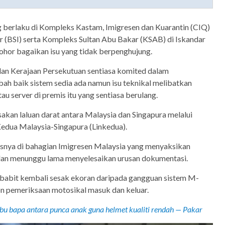
 berlaku di Kompleks Kastam, Imigresen dan Kuarantin (CIQ)
r (BSI) serta Kompleks Sultan Abu Bakar (KSAB) di Iskandar
Johor bagaikan isu yang tidak berpenghujung.
dan Kerajaan Persekutuan sentiasa komited dalam
h baik sistem sedia ada namun isu teknikal melibatkan
u server di premis itu yang sentiasa berulang.
kan laluan darat antara Malaysia dan Singapura melalui
edua Malaysia-Singapura (Linkedua).
ususnya di bahagian Imigresen Malaysia yang menyaksikan
dan menunggu lama menyelesaikan urusan dokumentasi.
erbabit kembali sesak ekoran daripada gangguan sistem M-
on pemeriksaan motosikal masuk dan keluar.
ibu bapa antara punca anak guna helmet kualiti rendah — Pakar