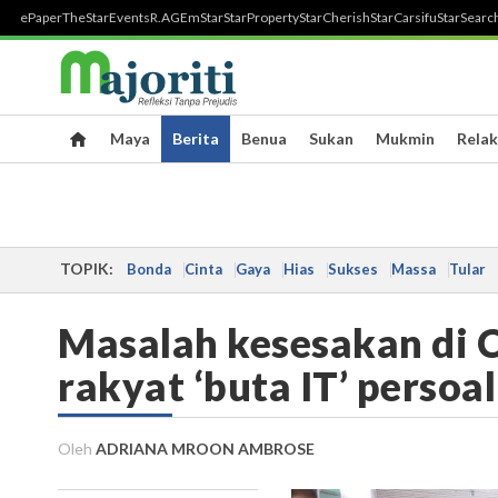
ePaper
TheStar
Events
R.AGE
mStar
StarProperty
StarCherish
StarCarsifu
StarSearc
Maya
Berita
Benua
Sukan
Mukmin
Relak
TOPIK:
Bonda
Cinta
Gaya
Hias
Sukses
Massa
Tular
Masalah kesesakan di C
rakyat ‘buta IT’ persoa
Oleh
ADRIANA MROON AMBROSE