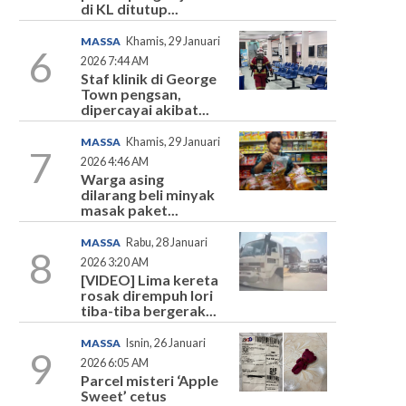
di KL ditutup...
MASSA
Khamis, 29 Januari
6
2026 7:44 AM
Staf klinik di George
Town pengsan,
dipercayai akibat...
MASSA
Khamis, 29 Januari
7
2026 4:46 AM
Warga asing
dilarang beli minyak
masak paket...
MASSA
Rabu, 28 Januari
8
2026 3:20 AM
[VIDEO] Lima kereta
rosak dirempuh lori
tiba-tiba bergerak...
MASSA
Isnin, 26 Januari
9
2026 6:05 AM
Parcel misteri ‘Apple
Sweet’ cetus