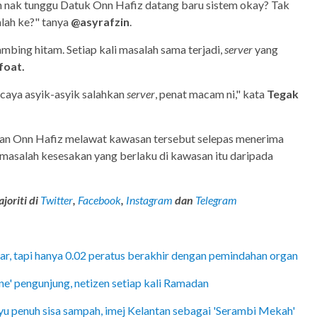
an nak tunggu Datuk Onn Hafiz datang baru sistem okay? Tak
lah ke?" tanya
@asyrafzin
.
ambing hitam. Setiap kali masalah sama terjadi,
server
yang
foat.
rcaya asyik-asyik salahkan
server
, penat macam ni," kata
Tegak
an Onn Hafiz melawat kawasan tersebut selepas menerima
masalah kesesakan yang berlaku di kawasan itu daripada
joriti di
Twitter
,
Facebook
,
Instagram
dan
Telegram
r, tapi hanya 0.02 peratus berakhir dengan pemindahan organ
ne' pengunjung, netizen setiap kali Ramadan
yu penuh sisa sampah, imej Kelantan sebagai 'Serambi Mekah'