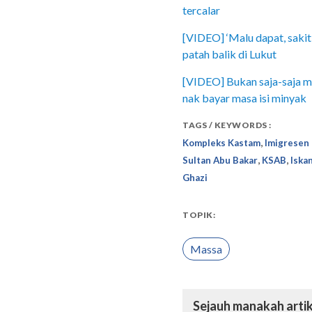
tercalar
[VIDEO] ‘Malu dapat, sakit
patah balik di Lukut
[VIDEO] Bukan saja-saja m
nak bayar masa isi minyak
TAGS / KEYWORDS :
,
Kompleks Kastam
Imigresen
,
,
Sultan Abu Bakar
KSAB
Iska
Ghazi
TOPIK:
Massa
Sejauh manakah artik