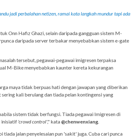
andu jadi perbalahan netizen, ramai kata langkah mundur tapi ada
tuk Onn Hafiz Ghazi, selain daripada gangguan sistem M-
berpunca daripada server terbakar menyebabkan sistem e-gate
 masalah tersebut, pegawai-pegawai imigresen terpaksa
nual M-Bike menyebabkan kaunter kereta kekurangan
arga maya tidak berpuas hati dengan jawapan yang diberikan
 sering kali berulang dan tiada pelan kontingensi yang
pabila sistem tidak berfungsi. Tiada pegawai Imigresen di
inisiatif
'crowd control'
," kata
@chenwenxiang
.
i tiada jalan penyelesaian pun 'sakit' juga. Cuba cari punca