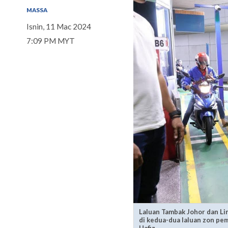
MASSA
Isnin, 11 Mac 2024
7:09 PM MYT
Laluan Tambak Johor dan Li
di kedua-dua laluan zon pe
Hafiz