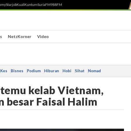
h
myStarjob
Kuali
Kuntum
SuriaFM
988FM
s
NetzKorner
Video
Kes
Bisnes
Podium
Hiburan
Hobi
Sihat
Nomad
rtemu kelab Vietnam,
 besar Faisal Halim