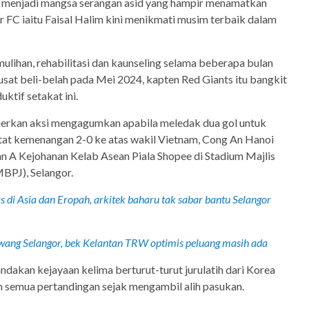
s menjadi mangsa serangan asid yang hampir menamatkan
r FC iaitu Faisal Halim kini menikmati musim terbaik dalam
ulihan, rehabilitasi dan kaunseling selama beberapa bulan
pusat beli-belah pada Mei 2024, kapten Red Giants itu bangkit
ktif setakat ini.
erkan aksi mengagumkan apabila meledak dua gol untuk
at kemenangan 2-0 ke atas wakil Vietnam, Cong An Hanoi
 A Kejohanan Kelab Asean Piala Shopee di Stadium Majlis
MBPJ), Selangor.
 di Asia dan Eropah, arkitek baharu tak sabar bantu Selangor
wang Selangor, bek Kelantan TRW optimis peluang masih ada
dakan kejayaan kelima berturut-turut jurulatih dari Korea
m semua pertandingan sejak mengambil alih pasukan.