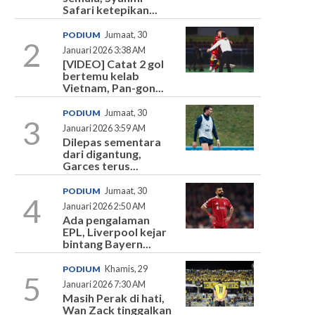
Safari ketepikan...
PODIUM
Jumaat, 30
2
Januari 2026 3:38 AM
[VIDEO] Catat 2 gol
bertemu kelab
Vietnam, Pan-gon...
PODIUM
Jumaat, 30
3
Januari 2026 3:59 AM
Dilepas sementara
dari digantung,
Garces terus...
PODIUM
Jumaat, 30
4
Januari 2026 2:50 AM
Ada pengalaman
EPL, Liverpool kejar
bintang Bayern...
PODIUM
Khamis, 29
5
Januari 2026 7:30 AM
Masih Perak di hati,
Wan Zack tinggalkan