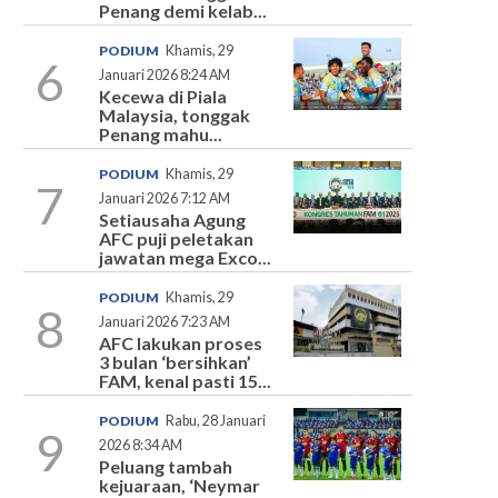
Penang demi kelab...
PODIUM
Khamis, 29
6
Januari 2026 8:24 AM
Kecewa di Piala
Malaysia, tonggak
Penang mahu...
PODIUM
Khamis, 29
7
Januari 2026 7:12 AM
Setiausaha Agung
AFC puji peletakan
jawatan mega Exco...
PODIUM
Khamis, 29
8
Januari 2026 7:23 AM
AFC lakukan proses
3 bulan ‘bersihkan’
FAM, kenal pasti 15...
PODIUM
Rabu, 28 Januari
9
2026 8:34 AM
Peluang tambah
kejuaraan, ‘Neymar