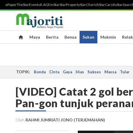
ePaper
TheStar
Events
R.AGE
mStar
StarProperty
StarCherish
StarCarsifu
StarSearc
Maya
Berita
Benua
Sukan
Mukmin
Relak
TOPIK:
Bonda
Cinta
Gaya
Hias
Sukses
Massa
Tular
[VIDEO] Catat 2 gol be
Pan-gon tunjuk peranan
Oleh
RAHMI JUMRIATI JONO (TERJEMAHAN)