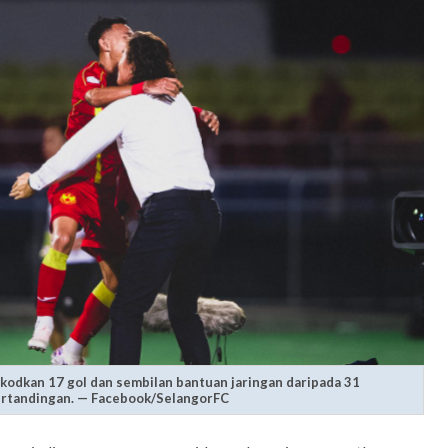
ekodkan 17 gol dan sembilan bantuan jaringan daripada 31
rtandingan. — Facebook/SelangorFC