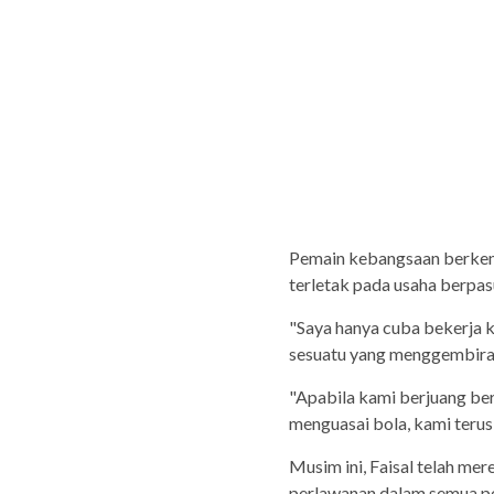
Pemain kebangsaan berken
terletak pada usaha berpas
"Saya hanya cuba bekerja 
sesuatu yang menggembirak
"Apabila kami berjuang ber
menguasai bola, kami terus 
Musim ini, Faisal telah me
perlawanan dalam semua pe