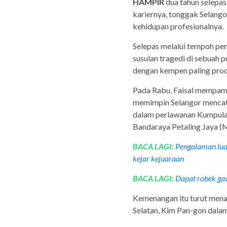
HAMPIR
dua tahun selepa
kariernya, tonggak Selango
kehidupan profesionalnya.
Selepas melalui tempoh pem
susulan tragedi di sebuah 
dengan kempen paling produ
Pada Rabu, Faisal mempam
memimpin Selangor mencat
dalam perlawanan Kumpulan
Bandaraya Petaling Jaya (
BACA LAGI:
Pengalaman luas
kejar kejuaraan
BACA LAGI:
Dapat robek ga
Kemenangan itu turut menan
Selatan, Kim Pan-gon dala