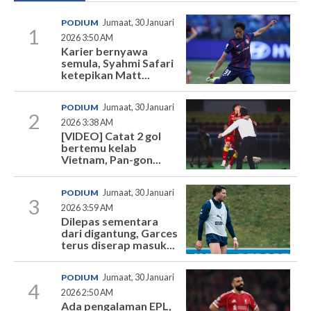
PODIUM
Jumaat, 30 Januari
1
2026 3:50 AM
Karier bernyawa
semula, Syahmi Safari
ketepikan Matt...
PODIUM
Jumaat, 30 Januari
2
2026 3:38 AM
[VIDEO] Catat 2 gol
bertemu kelab
Vietnam, Pan-gon...
PODIUM
Jumaat, 30 Januari
3
2026 3:59 AM
Dilepas sementara
dari digantung, Garces
terus diserap masuk...
PODIUM
Jumaat, 30 Januari
4
2026 2:50 AM
Ada pengalaman EPL,