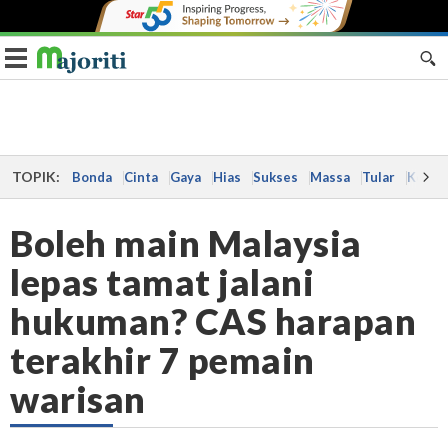
Toggle navigation
TOPIK:
Bonda
Cinta
Gaya
Hias
Sukses
Massa
Tular
Kes
Boleh main Malaysia
lepas tamat jalani
hukuman? CAS harapan
terakhir 7 pemain
warisan