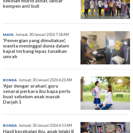
sekolah murid asnaf, lancar
kempen anti buli
MAYA
Jumaat, 30 Januari 2026 7:18 AM
'Pemergian yang dimuliakan',
wanita meninggal dunia dalam
kapal terbang lepas tunaikan
umrah
BONDA
Jumaat, 30 Januari 2026 6:20 AM
'Ajar dengar arahan', guru
senarai perkara ibu bapa perlu
buat sebelum anak masuk
Darjah 1
BONDA
Jumaat, 30 Januari 2026 6:13 AM
Hasil kecekalan ibu, anak lelaki 8