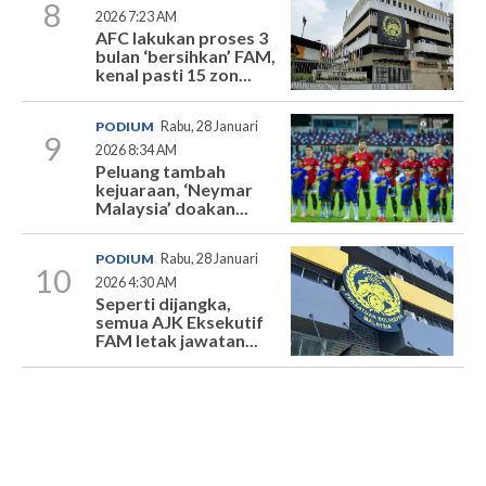
8
2026 7:23 AM
AFC lakukan proses 3
bulan ‘bersihkan’ FAM,
kenal pasti 15 zon...
PODIUM
Rabu, 28 Januari
9
2026 8:34 AM
Peluang tambah
kejuaraan, ‘Neymar
Malaysia’ doakan...
PODIUM
Rabu, 28 Januari
10
2026 4:30 AM
Seperti dijangka,
semua AJK Eksekutif
FAM letak jawatan...