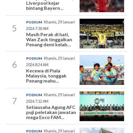
Liverpool kejar
bintang Bayern...
PODIUM
Khamis, 29 Januari
5
2026 7:30 AM
Masih Perak di hati,
Wan Zack tinggalkan
Penang demi kelab...
PODIUM
Khamis, 29 Januari
6
2026 8:24 AM
Kecewa di Piala
Malaysia, tonggak
Penang mahu...
PODIUM
Khamis, 29 Januari
7
2026 7:12 AM
Setiausaha Agung AFC
puji peletakan jawatan
mega Exco FAM...
PODIUM
Khamis, 29 Januari