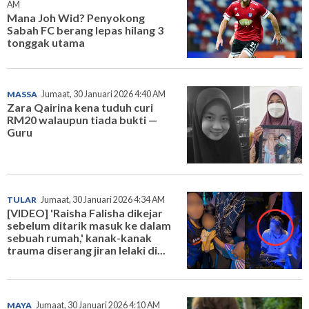
AM
Mana Joh Wid? Penyokong
Sabah FC berang lepas hilang 3
tonggak utama
MASSA
Jumaat, 30 Januari 2026 4:40 AM
Zara Qairina kena tuduh curi
RM20 walaupun tiada bukti —
Guru
TULAR
Jumaat, 30 Januari 2026 4:34 AM
[VIDEO] 'Raisha Falisha dikejar
sebelum ditarik masuk ke dalam
sebuah rumah,' kanak-kanak
trauma diserang jiran lelaki di...
MAYA
Jumaat, 30 Januari 2026 4:10 AM