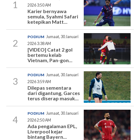
1
2026 3:50 AM
Karier bernyawa
semula, Syahmi Safari
ketepikan Matt...
PODIUM
Jumaat, 30 Januari
2
2026 3:38 AM
[VIDEO] Catat 2 gol
bertemu kelab
Vietnam, Pan-gon...
PODIUM
Jumaat, 30 Januari
3
2026 3:59 AM
Dilepas sementara
dari digantung, Garces
terus diserap masuk...
PODIUM
Jumaat, 30 Januari
4
2026 2:50 AM
Ada pengalaman EPL,
Liverpool kejar
bintang Bayern...