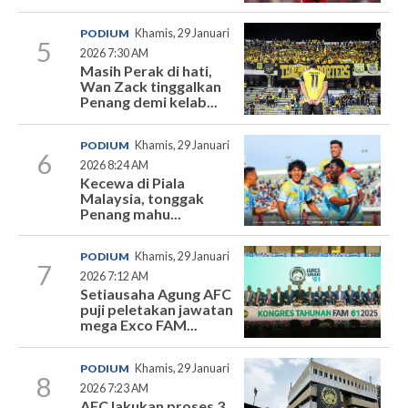
PODIUM
Khamis, 29 Januari
5
2026 7:30 AM
Masih Perak di hati,
Wan Zack tinggalkan
Penang demi kelab...
PODIUM
Khamis, 29 Januari
6
2026 8:24 AM
Kecewa di Piala
Malaysia, tonggak
Penang mahu...
PODIUM
Khamis, 29 Januari
7
2026 7:12 AM
Setiausaha Agung AFC
puji peletakan jawatan
mega Exco FAM...
PODIUM
Khamis, 29 Januari
8
2026 7:23 AM
AFC lakukan proses 3