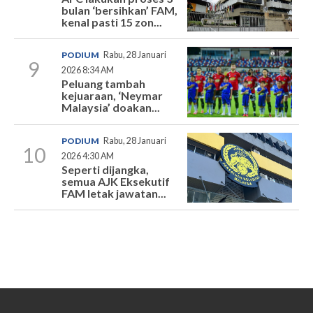
bulan ‘bersihkan’ FAM,
kenal pasti 15 zon...
PODIUM
Rabu, 28 Januari
9
2026 8:34 AM
Peluang tambah
kejuaraan, ‘Neymar
Malaysia’ doakan...
PODIUM
Rabu, 28 Januari
10
2026 4:30 AM
Seperti dijangka,
semua AJK Eksekutif
FAM letak jawatan...