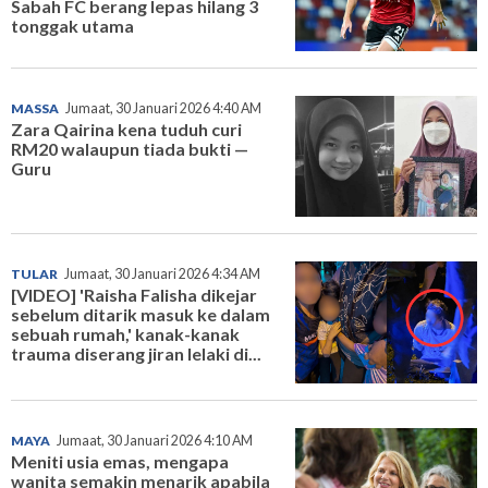
Sabah FC berang lepas hilang 3
tonggak utama
MASSA
Jumaat, 30 Januari 2026 4:40 AM
Zara Qairina kena tuduh curi
RM20 walaupun tiada bukti —
Guru
TULAR
Jumaat, 30 Januari 2026 4:34 AM
[VIDEO] 'Raisha Falisha dikejar
sebelum ditarik masuk ke dalam
sebuah rumah,' kanak-kanak
trauma diserang jiran lelaki di...
MAYA
Jumaat, 30 Januari 2026 4:10 AM
Meniti usia emas, mengapa
wanita semakin menarik apabila