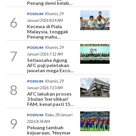
Penang demi kelab...
PODIUM
Khamis, 29
6
Januari 2026 8:24 AM
Kecewa di Piala
Malaysia, tonggak
Penang mahu...
PODIUM
Khamis, 29
7
Januari 2026 7:12 AM
Setiausaha Agung
AFC puji peletakan
jawatan mega Exco...
PODIUM
Khamis, 29
8
Januari 2026 7:23 AM
AFC lakukan proses
3 bulan ‘bersihkan’
FAM, kenal pasti 15...
PODIUM
Rabu, 28 Januari
9
2026 8:34 AM
Peluang tambah
kejuaraan, ‘Neymar