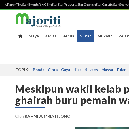
ePaper
TheStar
Events
R.AGE
mStar
StarProperty
StarCherish
StarCarsifu
StarSearc
Maya
Berita
Benua
Sukan
Mukmin
Relak
TOPIK:
Bonda
Cinta
Gaya
Hias
Sukses
Massa
Tular
Meskipun wakil kelab pr
ghairah buru pemain w
Oleh
RAHMI JUMRIATI JONO