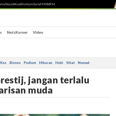
h
myStarjob
Kuali
Kuntum
SuriaFM
988FM
s
NetzKorner
Video
Kes
Bisnes
Podium
Hiburan
Hobi
Sihat
Nomad
estij, jangan terlalu
arisan muda