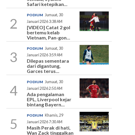
Safari ketepikan...
PODIUM
Jumaat, 30
2
Januari 2026 3:38 AM
[VIDEO] Catat 2 gol
bertemu kelab
Vietnam, Pan-gon...
PODIUM
Jumaat, 30
3
Januari 2026 3:59 AM
Dilepas sementara
dari digantung,
Garces terus...
PODIUM
Jumaat, 30
4
Januari 2026 2:50 AM
Ada pengalaman
EPL, Liverpool kejar
bintang Bayern...
PODIUM
Khamis, 29
5
Januari 2026 7:30 AM
Masih Perak di hati,
Wan Zack tinggalkan