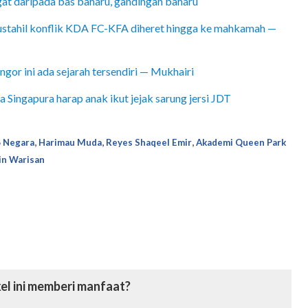
at daripada bas baharu, gandingan baharu
ustahil konflik KDA FC-KFA diheret hingga ke mahkamah —
gor ini ada sejarah tersendiri — Mukhairi
 Singapura harap anak ikut jejak sarung jersi JDT
,
,
,
 Negara
Harimau Muda
Reyes Shaqeel Emir
Akademi Queen Park
in Warisan
el ini memberi manfaat?