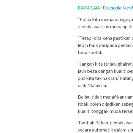
BACA LAGI:
Pestabola Merd
“Kalau kita memandangnya
pemain warisan memang dib
“Tetapi kita kena pastikan
lebih baik daripada pemain
betul-betul.
“Jangan kita terlalu ghair
jauh beza dengan kualiti p
pun kita tak nak lah,” kata
cilik Malaysia.
Beliau tidak menafikan na
tidak boleh dijadikan seb
kualiti tonggak muda terse
Tambah Pekan, pemain wari
secara automatik dalam sku