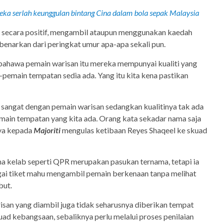
eka serlah keunggulan bintang Cina dalam bola sepak Malaysia
 secara positif, mengambil ataupun menggunakan kaedah
enarkan dari peringkat umur apa-apa sekali pun.
 bahawa pemain warisan itu mereka mempunyai kualiti yang
-pemain tempatan sedia ada. Yang itu kita kena pastikan
ah sangat dengan pemain warisan sedangkan kualitinya tak ada
emain tempatan yang kita ada. Orang kata sekadar nama saja
nya kepada
Majoriti
mengulas ketibaan Reyes Shaqeel ke skuad
ma kelab seperti QPR merupakan pasukan ternama, tetapi ia
agai tiket mahu mengambil pemain berkenaan tanpa melihat
but.
san yang diambil juga tidak seharusnya diberikan tempat
ad kebangsaan, sebaliknya perlu melalui proses penilaian