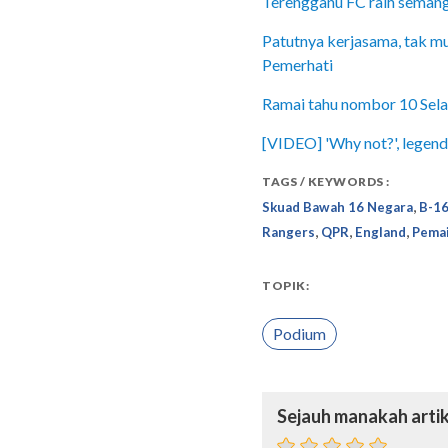
Terengganu FC raih semang
Patutnya kerjasama, tak m
Pemerhati
Ramai tahu nombor 10 Selan
[VIDEO] 'Why not?', legenda
TAGS / KEYWORDS :
,
Skuad Bawah 16 Negara
B-16
,
,
,
Rangers
QPR
England
Pema
TOPIK:
Podium
Sejauh manakah artik