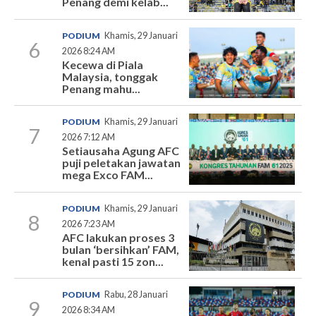
Penang demi kelab...
PODIUM
Khamis, 29 Januari
6
2026 8:24 AM
Kecewa di Piala
Malaysia, tonggak
Penang mahu...
PODIUM
Khamis, 29 Januari
7
2026 7:12 AM
Setiausaha Agung AFC
puji peletakan jawatan
mega Exco FAM...
PODIUM
Khamis, 29 Januari
8
2026 7:23 AM
AFC lakukan proses 3
bulan ‘bersihkan’ FAM,
kenal pasti 15 zon...
PODIUM
Rabu, 28 Januari
9
2026 8:34 AM