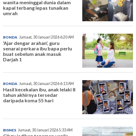
wanita meninggal dunia dalam
kapal terbang lepas tunaikan
umrah
BONDA
Jumaat, 30 Januari 2026 6:20 AM
'Ajar dengar arahan', guru
senarai perkara ibu bapa perlu
buat sebelum anak masuk
Darjah 1
BONDA
Jumaat, 30 Januari 2026 6:13 AM
Hasil kecekalan ibu, anak lelaki 8
tahun akhirnya tersedar
daripada koma 55 hari
BISNES
Jumaat, 30 Januari 2026 5:33 AM
Cikgu jadikan tanaman vanila