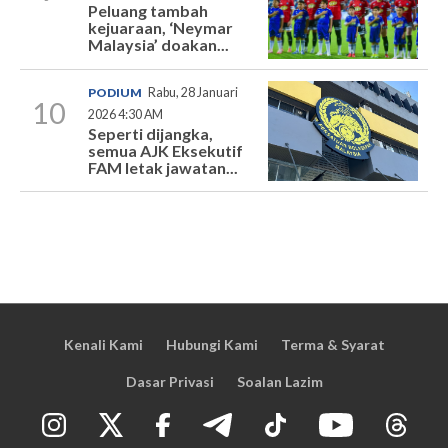
Peluang tambah
kejuaraan, ‘Neymar
Malaysia’ doakan...
PODIUM
Rabu, 28 Januari
10
2026 4:30 AM
Seperti dijangka,
semua AJK Eksekutif
FAM letak jawatan...
Kenali Kami
Hubungi Kami
Terma & Syarat
Dasar Privasi
Soalan Lazim