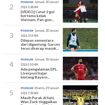
PODIUM
Jumaat, 30 Januari
2
2026 3:38 AM
[VIDEO] Catat 2 gol
bertemu kelab
Vietnam, Pan-gon...
PODIUM
Jumaat, 30 Januari
3
2026 3:59 AM
Dilepas sementara
dari digantung, Garces
terus diserap masuk...
PODIUM
Jumaat, 30 Januari
4
2026 2:50 AM
Ada pengalaman EPL,
Liverpool kejar
bintang Bayern...
PODIUM
Khamis, 29 Januari
5
2026 7:30 AM
Masih Perak di hati,
Wan Zack tinggalkan