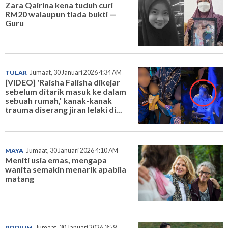
Zara Qairina kena tuduh curi
RM20 walaupun tiada bukti —
Guru
TULAR
Jumaat, 30 Januari 2026 4:34 AM
[VIDEO] 'Raisha Falisha dikejar
sebelum ditarik masuk ke dalam
sebuah rumah,' kanak-kanak
trauma diserang jiran lelaki di...
MAYA
Jumaat, 30 Januari 2026 4:10 AM
Meniti usia emas, mengapa
wanita semakin menarik apabila
matang
PODIUM
Jumaat, 30 Januari 2026 3:59