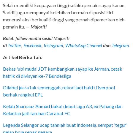
Selain memiliki keupayaan tinggi selaku pemain sayap kanan,
Saddil juga mempunyai kelebihan bermain di posisi kiri
menerusi aksi berkualiti tinggi yang pernah dipamerkan oleh
pemain itu. —
Majoriti
Boleh follow media sosial Majoriti
di
Twitter
,
Facebook
,
Instagram
,
WhatsApp Channel
dan
Telegram
Artikel Berkaitan:
Bekas 'ubi muda' JDT kembangkan sayap ke Jerman, cetak
hatrik di divisyen ke-7 Bundesliga
Dilabel juara tak semenggah, rekod jadi bukti Liverpool
berhak rangkul EPL
Kelab Sharnaaz Ahmad bakal debut Liga A3, ex Pahang dan
Kelantan jadi taruhan Carabat FC
Legenda Selangor ucap tahniah buat Indonesia, sempat 'tegur'
pelan bola sepak negara